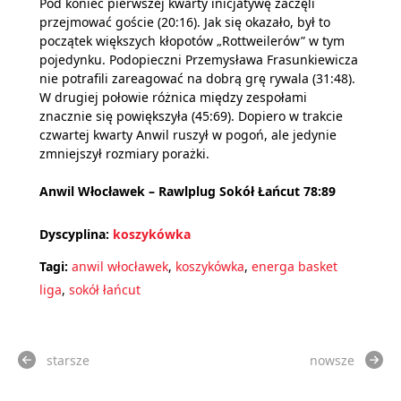
Pod koniec pierwszej kwarty inicjatywę zaczęli
przejmować goście (20:16). Jak się okazało, był to
początek większych kłopotów „Rottweilerów” w tym
pojedynku. Podopieczni Przemysława Frasunkiewicza
nie potrafili zareagować na dobrą grę rywala (31:48).
W drugiej połowie różnica między zespołami
znacznie się powiększyła (45:69). Dopiero w trakcie
czwartej kwarty Anwil ruszył w pogoń, ale jedynie
zmniejszył rozmiary porażki.
Anwil Włocławek – Rawlplug Sokół Łańcut 78:89
Dyscyplina:
koszykówka
Tagi:
anwil włocławek
,
koszykówka
,
energa basket
liga
,
sokół łańcut
starsze
nowsze