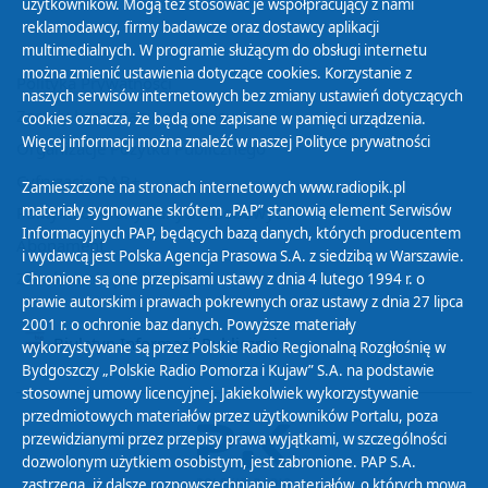
użytkowników. Mogą też stosować je współpracujący z nami
reklamodawcy, firmy badawcze oraz dostawcy aplikacji
multimedialnych. W programie służącym do obsługi internetu
można zmienić ustawienia dotyczące cookies. Korzystanie z
Polityka Prywatności
naszych serwisów internetowych bez zmiany ustawień dotyczących
Zasady korzystania z Serwisu
cookies oznacza, że będą one zapisane w pamięci urządzenia.
Więcej informacji można znaleźć w naszej
Polityce prywatności
Organizacje Pożytku Publicznego
Cyfryzacja DAB+
Zamieszczone na stronach internetowych www.radiopik.pl
materiały sygnowane skrótem „PAP” stanowią element Serwisów
Polityka ochrony danych osobowych
Informacyjnych PAP, będących bazą danych, których producentem
Abonament
i wydawcą jest Polska Agencja Prasowa S.A. z siedzibą w Warszawie.
Zamówienia publiczne
Chronione są one przepisami ustawy z dnia 4 lutego 1994 r. o
prawie autorskim i prawach pokrewnych oraz ustawy z dnia 27 lipca
2001 r. o ochronie baz danych. Powyższe materiały
Biuletyn Informacji Publicznej
wykorzystywane są przez Polskie Radio Regionalną Rozgłośnię w
Bydgoszczy „Polskie Radio Pomorza i Kujaw” S.A. na podstawie
stosownej umowy licencyjnej. Jakiekolwiek wykorzystywanie
przedmiotowych materiałów przez użytkowników Portalu, poza
przewidzianymi przez przepisy prawa wyjątkami, w szczególności
dozwolonym użytkiem osobistym, jest zabronione. PAP S.A.
zastrzega, iż dalsze rozpowszechnianie materiałów, o których mowa