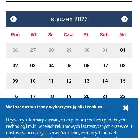
styczeń 2023
Pon.
Wt.
Śr.
Czw.
Pt.
Sob.
Nd.
26
27
28
29
30
31
01
02
03
04
05
06
07
08
09
10
11
12
13
14
15
16
17
18
19
20
21
22
Ważne: nasze strony wykorzystują pliki cookies.
23
24
25
26
27
28
29
Używamy informacji zapisanych za pomocą cookies i podobnych
technologii m.in. w celach reklamowych i statystycznych oraz w celu
30
31
01
02
03
04
05
dostosowania naszych serwisów do indywidualnych potrzeb