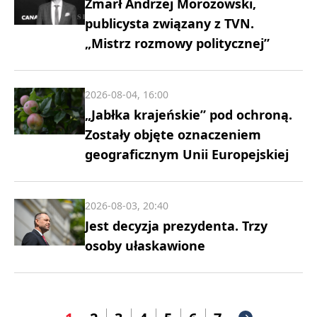
Zmarł Andrzej Morozowski,
publicysta związany z TVN.
„Mistrz rozmowy politycznej”
2026-08-04, 16:00
„Jabłka krajeńskie” pod ochroną.
Zostały objęte oznaczeniem
geograficznym Unii Europejskiej
2026-08-03, 20:40
Jest decyzja prezydenta. Trzy
osoby ułaskawione