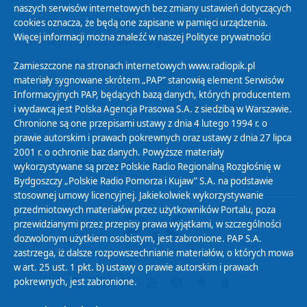
naszych serwisów internetowych bez zmiany ustawień dotyczących
Zasady korzystania z Serwisu
cookies oznacza, że będą one zapisane w pamięci urządzenia.
Więcej informacji można znaleźć w naszej
Polityce prywatności
Organizacje Pożytku Publicznego
Cyfryzacja DAB+
Zamieszczone na stronach internetowych www.radiopik.pl
materiały sygnowane skrótem „PAP” stanowią element Serwisów
Polityka ochrony danych osobowych
Informacyjnych PAP, będących bazą danych, których producentem
Abonament
i wydawcą jest Polska Agencja Prasowa S.A. z siedzibą w Warszawie.
Zamówienia publiczne
Chronione są one przepisami ustawy z dnia 4 lutego 1994 r. o
prawie autorskim i prawach pokrewnych oraz ustawy z dnia 27 lipca
2001 r. o ochronie baz danych. Powyższe materiały
Biuletyn Informacji Publicznej
wykorzystywane są przez Polskie Radio Regionalną Rozgłośnię w
Bydgoszczy „Polskie Radio Pomorza i Kujaw” S.A. na podstawie
stosownej umowy licencyjnej. Jakiekolwiek wykorzystywanie
przedmiotowych materiałów przez użytkowników Portalu, poza
przewidzianymi przez przepisy prawa wyjątkami, w szczególności
dozwolonym użytkiem osobistym, jest zabronione. PAP S.A.
zastrzega, iż dalsze rozpowszechnianie materiałów, o których mowa
w art. 25 ust. 1 pkt. b) ustawy o prawie autorskim i prawach
pokrewnych, jest zabronione.