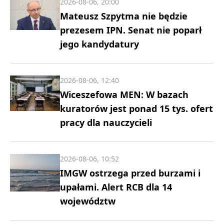
2026-08-06, 20:00
Mateusz Szpytma nie będzie
prezesem IPN. Senat nie poparł
jego kandydatury
2026-08-06, 12:40
Wiceszefowa MEN: W bazach
kuratorów jest ponad 15 tys. ofert
pracy dla nauczycieli
2026-08-06, 10:52
IMGW ostrzega przed burzami i
upałami. Alert RCB dla 14
województw