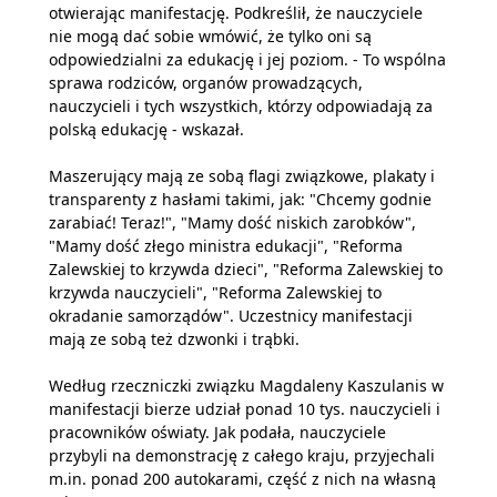
otwierając manifestację. Podkreślił, że nauczyciele
nie mogą dać sobie wmówić, że tylko oni są
odpowiedzialni za edukację i jej poziom. - To wspólna
sprawa rodziców, organów prowadzących,
nauczycieli i tych wszystkich, którzy odpowiadają za
polską edukację - wskazał.
Maszerujący mają ze sobą flagi związkowe, plakaty i
transparenty z hasłami takimi, jak: "Chcemy godnie
zarabiać! Teraz!", "Mamy dość niskich zarobków",
"Mamy dość złego ministra edukacji", "Reforma
Zalewskiej to krzywda dzieci", "Reforma Zalewskiej to
krzywda nauczycieli", "Reforma Zalewskiej to
okradanie samorządów". Uczestnicy manifestacji
mają ze sobą też dzwonki i trąbki.
Według rzeczniczki związku Magdaleny Kaszulanis w
manifestacji bierze udział ponad 10 tys. nauczycieli i
pracowników oświaty. Jak podała, nauczyciele
przybyli na demonstrację z całego kraju, przyjechali
m.in. ponad 200 autokarami, część z nich na własną