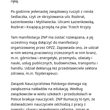
rękę.
Po godzinie jedenastej związkowcy ruszyli z ronda
Sedlaczka, czyli ze skrzyżowania ulic Rozbrat,
Łazienkowska i Myśliwiecka. Ulicami Łazienkowską,
Rozbrat i Książęcą przejdą na plac Trzech Krzyży.
Tam manifestacja ZNP ma zostać rozwiązana, a jej
uczestnicy mają dołączyć do manifestacji
organizowanej przez OPZZ. Zapowiada ono, że udział
w nim wezmą pracownicy zrzeszonych w nim branż,
m.in. górnictwa i energetyki, przemysłu, oświaty i
nauki, usług publicznych, budownictwa, transportu i
handlu. Udział deklarują też przedstawiciele sektora
zdrowia, m.in. fizjoterapeuci.
Związek Nauczycielstwa Polskiego domaga się
zwiększenia nakładów na edukację. Według
związkowców w wielu szkołach i przedszkolach w
Polsce brakuje nauczycieli. ZNP tłumaczy to tym, że
doświadczeni nauczyciele odchodzą z pracy z
powodu: chaosu wywołanego reformą, zmian w