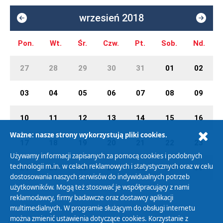
wrzesień 2018
Pon.
Wt.
Śr.
Czw.
Pt.
Sob.
Nd.
27
28
29
30
31
01
02
03
04
05
06
07
08
09
10
11
12
13
14
15
16
Ważne: nasze strony wykorzystują pliki cookies.
17
18
19
20
21
22
23
Używamy informacji zapisanych za pomocą cookies i podobnych
technologii m.in. w celach reklamowych i statystycznych oraz w celu
24
25
26
27
28
29
30
dostosowania naszych serwisów do indywidualnych potrzeb
użytkowników. Mogą też stosować je współpracujący z nami
reklamodawcy, firmy badawcze oraz dostawcy aplikacji
multimedialnych. W programie służącym do obsługi internetu
można zmienić ustawienia dotyczące cookies. Korzystanie z
Polityka Prywatności