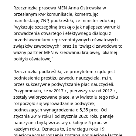
Rzeczniczka prasowa MEN Anna Ostrowska w
przesłanym PAP komunikacie, komentując
manifestację ZNP, podkreśliła, że minister edukacji
"wykazuje szczególną troskę o jak najlepsze warunki
prowadzenia otwartego i efektywnego dialogu z
przedstawicielami reprezentatywnych oświatowych
związków zawodowych" oraz że "związki zawodowe to
ważny partner MEN w kreowaniu krajowej, lokalnej
polityki oświatowej".
Rzeczniczka podkreśliła, że priorytetem rządu jest
podniesienie prestiżu zawodu nauczyciela, m.in.
przez sukcesywne podwyższanie płac nauczycieli.
Przypomniała, że w 2017 r., pierwszy raz od 2012 r.,
zostały waloryzowane płace, a w kwietniu tego roku
rozpoczęło się wprowadzanie podwyżek,
podnoszących wynagrodzenia o 5,35 proc. Od
stycznia 2019 roku i od stycznia 2020 roku pensje
nauczycieli będą wzrastały o kolejne 5 proc. w
każdym roku. Oznacza to, że w ciągu roku i 9
miesięcy wynagrodzenia zostaną podniesione łącznie