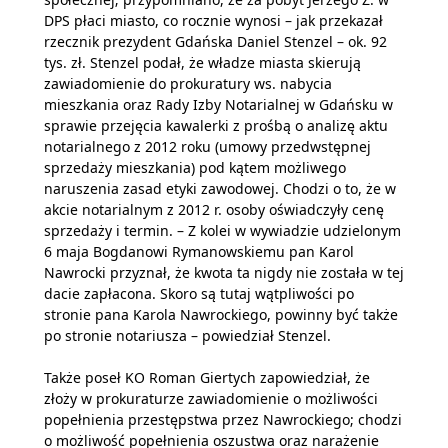
DPS płaci miasto, co rocznie wynosi – jak przekazał
rzecznik prezydent Gdańska Daniel Stenzel – ok. 92
tys. zł. Stenzel podał, że władze miasta skierują
zawiadomienie do prokuratury ws. nabycia
mieszkania oraz Rady Izby Notarialnej w Gdańsku w
sprawie przejęcia kawalerki z prośbą o analizę aktu
notarialnego z 2012 roku (umowy przedwstępnej
sprzedaży mieszkania) pod kątem możliwego
naruszenia zasad etyki zawodowej. Chodzi o to, że w
akcie notarialnym z 2012 r. osoby oświadczyły cenę
sprzedaży i termin. – Z kolei w wywiadzie udzielonym
6 maja Bogdanowi Rymanowskiemu pan Karol
Nawrocki przyznał, że kwota ta nigdy nie została w tej
dacie zapłacona. Skoro są tutaj wątpliwości po
stronie pana Karola Nawrockiego, powinny być także
po stronie notariusza – powiedział Stenzel.
Także poseł KO Roman Giertych zapowiedział, że
złoży w prokuraturze zawiadomienie o możliwości
popełnienia przestępstwa przez Nawrockiego; chodzi
o możliwość popełnienia oszustwa oraz narażenie