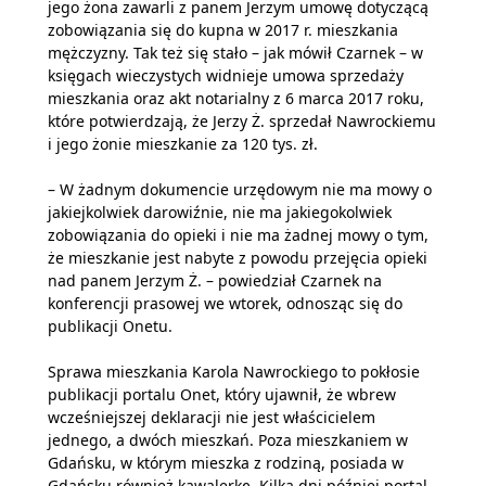
jego żona zawarli z panem Jerzym umowę dotyczącą
zobowiązania się do kupna w 2017 r. mieszkania
mężczyzny. Tak też się stało – jak mówił Czarnek – w
księgach wieczystych widnieje umowa sprzedaży
mieszkania oraz akt notarialny z 6 marca 2017 roku,
które potwierdzają, że Jerzy Ż. sprzedał Nawrockiemu
i jego żonie mieszkanie za 120 tys. zł.
– W żadnym dokumencie urzędowym nie ma mowy o
jakiejkolwiek darowiźnie, nie ma jakiegokolwiek
zobowiązania do opieki i nie ma żadnej mowy o tym,
że mieszkanie jest nabyte z powodu przejęcia opieki
nad panem Jerzym Ż. – powiedział Czarnek na
konferencji prasowej we wtorek, odnosząc się do
publikacji Onetu.
Sprawa mieszkania Karola Nawrockiego to pokłosie
publikacji portalu Onet, który ujawnił, że wbrew
wcześniejszej deklaracji nie jest właścicielem
jednego, a dwóch mieszkań. Poza mieszkaniem w
Gdańsku, w którym mieszka z rodziną, posiada w
Gdańsku również kawalerkę. Kilka dni później portal