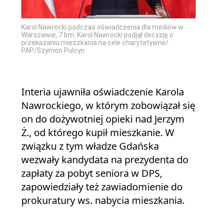
Karol Nawrocki podczas oświadczenia dla mediów w
Warszawie, 7 bm. Karol Nawrocki podjął decyzję o
przekazaniu mieszkania na cele charytatywne/
PAP/Szymon Pulcyn
Interia ujawniła oświadczenie Karola
Nawrockiego, w którym zobowiązał się
on do dożywotniej opieki nad Jerzym
Ż., od którego kupił mieszkanie. W
związku z tym władze Gdańska
wezwały kandydata na prezydenta do
zapłaty za pobyt seniora w DPS,
zapowiedziały też zawiadomienie do
prokuratury ws. nabycia mieszkania.