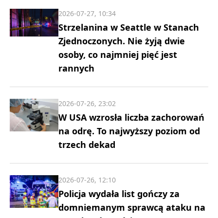
2026-07-27, 10:34
Strzelanina w Seattle w Stanach
Zjednoczonych. Nie żyją dwie
osoby, co najmniej pięć jest
rannych
2026-07-26, 23:02
W USA wzrosła liczba zachorowań
na odrę. To najwyższy poziom od
trzech dekad
2026-07-26, 12:10
Policja wydała list gończy za
domniemanym sprawcą ataku na