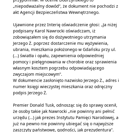
„niepodważalny dowód”, że dokument nie pochodzi z
akt Agencji Bezpieczeństwa Wewnętrznego.
Ujawnione przez Interię oświadczenie głosi: „Ja niżej
podpisany Karol Nawrocki oświadczam, iż
zobowiązałem się do dożywotniego utrzymania
Jerzego Ż. poprzez dostarczenie mu wyżywienia,
ubrania, mieszkania położonego w Gdańsku przy ul.
(...) światła i opału, zapewnienia odpowiedniej
pomocy i pielęgnowania w chorobie oraz sprawienia
własnym kosztem pogrzebu odpowiadającego
zwyczajom miejscowym”.
W dokumencie zasłonięto nazwisko Jerzego Ż., adres i
numer księgi wieczystej mieszkania oraz odręczny
podpis Jerzego Ż.
Premier Donald Tusk, odnosząc się do sprawy ocenił,
że osoby takie jak Nawrocki „nie powinny ani pełnić
urzędu (...) jak prezes Instytutu Pamięci Narodowej, a
już na pewno nie powinny ubiegać się o najwyższe
zaszczyty państwowe, godności, jak prezydentura”.