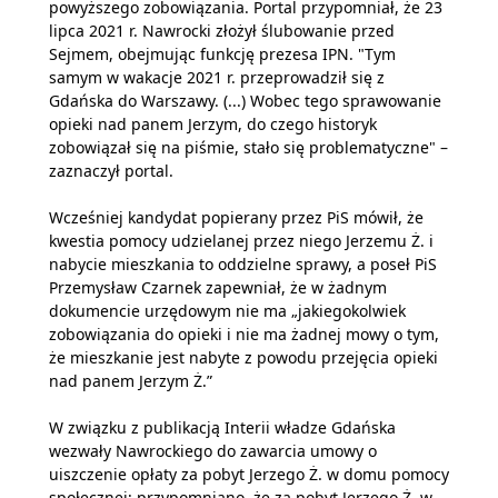
powyższego zobowiązania. Portal przypomniał, że 23
lipca 2021 r. Nawrocki złożył ślubowanie przed
Sejmem, obejmując funkcję prezesa IPN. "Tym
samym w wakacje 2021 r. przeprowadził się z
Gdańska do Warszawy. (...) Wobec tego sprawowanie
opieki nad panem Jerzym, do czego historyk
zobowiązał się na piśmie, stało się problematyczne" –
zaznaczył portal.
Wcześniej kandydat popierany przez PiS mówił, że
kwestia pomocy udzielanej przez niego Jerzemu Ż. i
nabycie mieszkania to oddzielne sprawy, a poseł PiS
Przemysław Czarnek zapewniał, że w żadnym
dokumencie urzędowym nie ma „jakiegokolwiek
zobowiązania do opieki i nie ma żadnej mowy o tym,
że mieszkanie jest nabyte z powodu przejęcia opieki
nad panem Jerzym Ż.”
W związku z publikacją Interii władze Gdańska
wezwały Nawrockiego do zawarcia umowy o
uiszczenie opłaty za pobyt Jerzego Ż. w domu pomocy
społecznej; przypomniano, że za pobyt Jerzego Ż. w