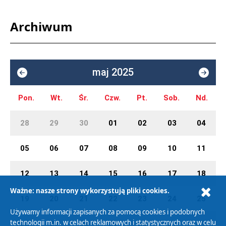
Archiwum
maj 2025
Pon.
Wt.
Śr.
Czw.
Pt.
Sob.
Nd.
28
29
30
01
02
03
04
05
06
07
08
09
10
11
12
13
14
15
16
17
18
Ważne: nasze strony wykorzystują pliki cookies.
19
20
21
22
23
24
25
Używamy informacji zapisanych za pomocą cookies i podobnych
technologii m.in. w celach reklamowych i statystycznych oraz w celu
26
27
28
29
30
31
01