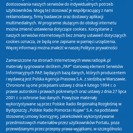
dostosowania naszych serwisów do indywidualnych potrzeb
użytkowników. Mogą też stosować je współpracujący z nami
reklamodawcy, firmy badawcze oraz dostawcy aplikacji
multimedialnych. W programie służącym do obsługi internetu
można zmienić ustawienia dotyczące cookies. Korzystanie z
Polityka Prywatności
naszych serwisów internetowych bez zmiany ustawień dotyczących
Zasady korzystania z Serwisu
cookies oznacza, że będą one zapisane w pamięci urządzenia.
Więcej informacji można znaleźć w naszej
Polityce prywatności
Organizacje Pożytku Publicznego
Cyfryzacja DAB+
Zamieszczone na stronach internetowych www.radiopik.pl
materiały sygnowane skrótem „PAP” stanowią element Serwisów
Polityka ochrony danych osobowych
Informacyjnych PAP, będących bazą danych, których producentem
Abonament
i wydawcą jest Polska Agencja Prasowa S.A. z siedzibą w Warszawie.
Zamówienia publiczne
Chronione są one przepisami ustawy z dnia 4 lutego 1994 r. o
prawie autorskim i prawach pokrewnych oraz ustawy z dnia 27 lipca
2001 r. o ochronie baz danych. Powyższe materiały
Biuletyn Informacji Publicznej
wykorzystywane są przez Polskie Radio Regionalną Rozgłośnię w
Bydgoszczy „Polskie Radio Pomorza i Kujaw” S.A. na podstawie
stosownej umowy licencyjnej. Jakiekolwiek wykorzystywanie
przedmiotowych materiałów przez użytkowników Portalu, poza
przewidzianymi przez przepisy prawa wyjątkami, w szczególności