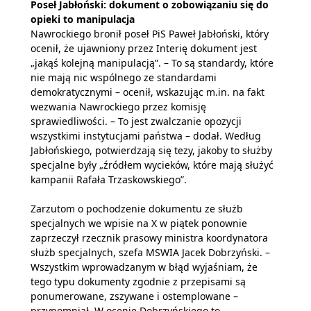
Poseł Jabłoński: dokument o zobowiązaniu się do
opieki to manipulacja
Nawrockiego bronił poseł PiS Paweł Jabłoński, który
ocenił, że ujawniony przez Interię dokument jest
„jakąś kolejną manipulacją”. – To są standardy, które
nie mają nic wspólnego ze standardami
demokratycznymi – ocenił, wskazując m.in. na fakt
wezwania Nawrockiego przez komisję
sprawiedliwości. – To jest zwalczanie opozycji
wszystkimi instytucjami państwa – dodał. Według
Jabłońskiego, potwierdzają się tezy, jakoby to służby
specjalne były „źródłem wycieków, które mają służyć
kampanii Rafała Trzaskowskiego”.
Zarzutom o pochodzenie dokumentu ze służb
specjalnych we wpisie na X w piątek ponownie
zaprzeczył rzecznik prasowy ministra koordynatora
służb specjalnych, szefa MSWIA Jacek Dobrzyński. –
Wszystkim wprowadzanym w błąd wyjaśniam, że
tego typu dokumenty zgodnie z przepisami są
ponumerowane, zszywane i ostemplowane –
przypomniał. W ocenie Dobrzyńskiego to