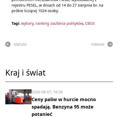
rejestru PESEL, w dniach od 14 do 27 sierpnia br. na
próbie liczącej 1024 osoby.
Tagi:
wybory
,
ranking zaufania polityków
,
CBOS
starsze
nowsze
Kraj i świat
2026-08-07, 16:36
Ceny paliw w hurcie mocno
spadają. Benzyna 95 może
potanieć