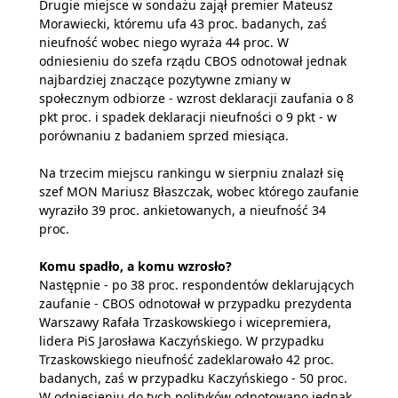
Drugie miejsce w sondażu zajął premier Mateusz
Morawiecki, któremu ufa 43 proc. badanych, zaś
nieufność wobec niego wyraża 44 proc. W
odniesieniu do szefa rządu CBOS odnotował jednak
najbardziej znaczące pozytywne zmiany w
społecznym odbiorze - wzrost deklaracji zaufania o 8
pkt proc. i spadek deklaracji nieufności o 9 pkt - w
porównaniu z badaniem sprzed miesiąca.
Na trzecim miejscu rankingu w sierpniu znalazł się
szef MON Mariusz Błaszczak, wobec którego zaufanie
wyraziło 39 proc. ankietowanych, a nieufność 34
proc.
Komu spadło, a komu wzrosło?
Następnie - po 38 proc. respondentów deklarujących
zaufanie - CBOS odnotował w przypadku prezydenta
Warszawy Rafała Trzaskowskiego i wicepremiera,
lidera PiS Jarosława Kaczyńskiego. W przypadku
Trzaskowskiego nieufność zadeklarowało 42 proc.
badanych, zaś w przypadku Kaczyńskiego - 50 proc.
W odniesieniu do tych polityków odnotowano jednak