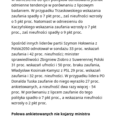
odmienne tendencje w porównaniu z lipcowym
badaniem. W przypadku Trzaskowskiego wskazania
zaufania spadły o 7 pkt proc., zaś nieufności wzrosły
o 5 pkt proc. Natomiast w odniesieniu do
Kaczyńskiego wskazania zaufania wzrosły o 7 pkt
proc., zaś nieufności spadły o 9 pkt proc.
Spośród innych liderów partii Szymon Hołownia z
Polski2050 odnotował w sondażu 33 proc. wskazań
zaufania i 42 proc. nieufności; minister
sprawiedliwości Zbigniew Ziobro z Suwerennej Polski
31 proc. wskazań ufności i 50 proc. braku zaufania,
Władysław Kosiniak-Kamysz z PSL 29 proc. wskazań
zaufania i 32 proc. nieufności. W przypadku lidera PO
Donalda Tuska zaufanie do niego wyraziło 27 proc.
ankietowanych, a nieufność dwa razy więcej - 54
proc. W porównaniu z lipcem zaufanie do tego
polityka spadło o 7 pkt proc., a wskazania nieufności
wzrosły o 2 pkt proc.
Połowa ankietowanych nie kojarzy ministra