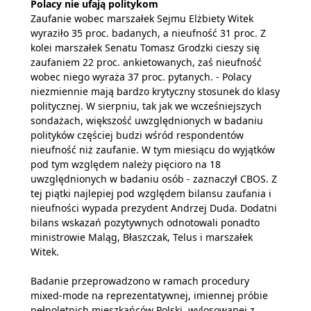
Polacy nie ufają politykom
Zaufanie wobec marszałek Sejmu Elżbiety Witek
wyraziło 35 proc. badanych, a nieufność 31 proc. Z
kolei marszałek Senatu Tomasz Grodzki cieszy się
zaufaniem 22 proc. ankietowanych, zaś nieufność
wobec niego wyraża 37 proc. pytanych. - Polacy
niezmiennie mają bardzo krytyczny stosunek do klasy
politycznej. W sierpniu, tak jak we wcześniejszych
sondażach, większość uwzględnionych w badaniu
polityków częściej budzi wśród respondentów
nieufność niż zaufanie. W tym miesiącu do wyjątków
pod tym względem należy pięcioro na 18
uwzględnionych w badaniu osób - zaznaczył CBOS. Z
tej piątki najlepiej pod względem bilansu zaufania i
nieufności wypada prezydent Andrzej Duda. Dodatni
bilans wskazań pozytywnych odnotowali ponadto
ministrowie Maląg, Błaszczak, Telus i marszałek
Witek.
Badanie przeprowadzono w ramach procedury
mixed-mode na reprezentatywnej, imiennej próbie
pełnoletnich mieszkańców Polski, wylosowanej z