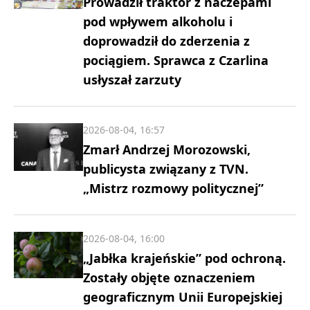
Prowadził traktor z naczepami
pod wpływem alkoholu i
doprowadził do zderzenia z
pociągiem. Sprawca z Czarlina
usłyszał zarzuty
2026-08-04, 16:57
Zmarł Andrzej Morozowski,
publicysta związany z TVN.
„Mistrz rozmowy politycznej”
2026-08-04, 16:00
„Jabłka krajeńskie” pod ochroną.
Zostały objęte oznaczeniem
geograficznym Unii Europejskiej