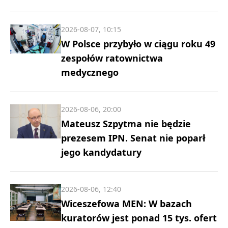
2026-08-07, 10:15
W Polsce przybyło w ciągu roku 49
zespołów ratownictwa
medycznego
2026-08-06, 20:00
Mateusz Szpytma nie będzie
prezesem IPN. Senat nie poparł
jego kandydatury
2026-08-06, 12:40
Wiceszefowa MEN: W bazach
kuratorów jest ponad 15 tys. ofert