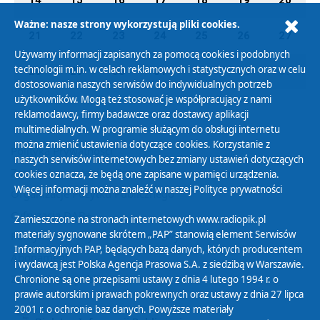
14
15
16
17
18
19
20
Ważne: nasze strony wykorzystują pliki cookies.
21
22
23
24
25
26
27
Używamy informacji zapisanych za pomocą cookies i podobnych
technologii m.in. w celach reklamowych i statystycznych oraz w celu
28
29
30
31
01
02
03
dostosowania naszych serwisów do indywidualnych potrzeb
użytkowników. Mogą też stosować je współpracujący z nami
reklamodawcy, firmy badawcze oraz dostawcy aplikacji
multimedialnych. W programie służącym do obsługi internetu
można zmienić ustawienia dotyczące cookies. Korzystanie z
Polityka Prywatności
naszych serwisów internetowych bez zmiany ustawień dotyczących
Zasady korzystania z Serwisu
cookies oznacza, że będą one zapisane w pamięci urządzenia.
Więcej informacji można znaleźć w naszej
Polityce prywatności
Organizacje Pożytku Publicznego
Cyfryzacja DAB+
Zamieszczone na stronach internetowych www.radiopik.pl
materiały sygnowane skrótem „PAP” stanowią element Serwisów
Polityka ochrony danych osobowych
Informacyjnych PAP, będących bazą danych, których producentem
Abonament
i wydawcą jest Polska Agencja Prasowa S.A. z siedzibą w Warszawie.
Zamówienia publiczne
Chronione są one przepisami ustawy z dnia 4 lutego 1994 r. o
prawie autorskim i prawach pokrewnych oraz ustawy z dnia 27 lipca
2001 r. o ochronie baz danych. Powyższe materiały