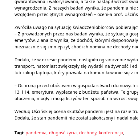
gwarantowana i waloryzowana, a także nastąpił wzrost św
wynagrodzenia. Z naszych badań wynika, że pandemia nie 
względem przeciętnych wynagrodzeń – oceniła prof. Uścińs
Zwróciła uwagę na sytuację świadczeniobiorców pobierającyc
– Z prowadzonych przez nas badań wynika, że sytuacja gos
emerytów. Z analiz wynika, że dochód, którymi dysponował
nieznacznie się zmniejszył, choć ich nominalne dochody nad
Dodała, że w okresie pandemii nastąpiło ograniczenie wyda
transport, natomiast zwiększyły się wydatki na żywność i e
lub zakup laptopa, który pozwala na komunikowanie się z i
– Ochroną przed ubóstwem w gospodarstwach domowych emery
13. i 14. emerytura, wypłacane z budżetu państwa. Te grupy
otoczenia, mogły i mogą liczyć w ten sposób na wzrost swo
Według Uścińskiej ocena skutków pandemii jest na razie tr
Dodała, że stan pandemii nie został zakończony i nadal nal
Tagi:
pandemia
,
długość życia
,
dochody
,
konferencja
,