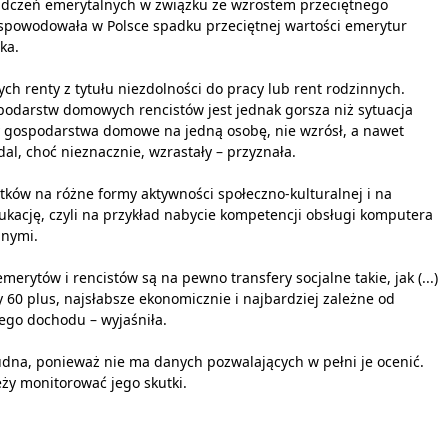
iadczeń emerytalnych w związku ze wzrostem przeciętnego
spowodowała w Polsce spadku przeciętnej wartości emerytur
ka.
h renty z tytułu niezdolności do pracy lub rent rodzinnych.
podarstw domowych rencistów jest jednak gorsza niż sytuacja
y gospodarstwa domowe na jedną osobę, nie wzrósł, a nawet
al, choć nieznacznie, wzrastały – przyznała.
tków na różne formy aktywności społeczno-kulturalnej i na
dukację, czyli na przykład nabycie kompetencji obsługi komputera
nnymi.
tów i rencistów są na pewno transfery socjalne takie, jak (...)
 60 plus, najsłabsze ekonomicznie i najbardziej zależne od
jego dochodu – wyjaśniła.
udna, ponieważ nie ma danych pozwalających w pełni je ocenić.
eży monitorować jego skutki.