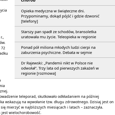
chorób
ycia
Opieka medyczna w świąteczne dni.
Przypominamy, dokąd pójść i gdzie dzwonić
[telefony]
Starszy pan spadł ze schodów, bransoletka
uratowała mu życie. Teleopieka w regionie
r.,
ków.
Ponad pół miliona młodych ludzi cierpi na
 72
zaburzenia psychiczne. Debata w sejmie
padku
Dr Rajewski: „Pandemii nikt w Polsce nie
odwołał”. Trzy lata od pierwszych zakażeń w
regionie [rozmowa]
o
mia
znej.
owadzenie teleporad, skutkowało odkładaniem na później
ka wskazują na wywołanie tzw. długu zdrowotnego. Dzisiaj jest on
się mierzyć w najbliższych miesiącach i latach – zaznaczyła.
 jest wielochorobowość.