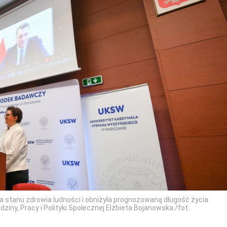
 stanu zdrowia ludności i obniżyła prognozowaną długość życia
iny, Pracy i Polityki Społecznej Elżbieta Bojanowska./fot.