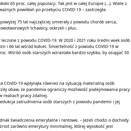
ło 65 proc. całej populacji. Tak jest w całej Europie (...). Wiele z
ażnych powikłań po przebyciu COVID-19 – zastrzegła.
 powyżej 75 lat najczęściej umierały z powodu chorób serca,
wotworowych tchawicy, oskrzeli i płuc.
y leczone z powodu COVID-19. W 2020 i 2021 roku średni wiek osób
zn i 66 lat wśród kobiet. Śmiertelność z powodu COVID-19 w
proc. Wśród osób starszych wzrastała bardzo szybko, by osiągać 50
ia COVID-19 wpłynęła również na sytuację materialną osób
erdziły obaw, że pandemia ograniczy możliwość podejmowania pracy
w realiach pracy zdalnej.
e redukcja zatrudnienia osób starszych z powodu pandemii i jej
dnak świadczenia emerytalne i rentowe. – Jeżeli chodzi o dochody
rost zarówno emerytury minimalnej, której wysokość jest