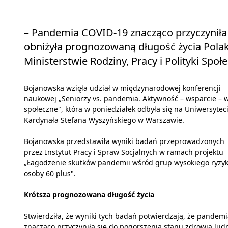
– Pandemia COVID-19 znacząco przyczyniła 
obniżyła prognozowaną długość życia Pola
Ministerstwie Rodziny, Pracy i Polityki Społ
Bojanowska wzięła udział w międzynarodowej konferencji
naukowej „Seniorzy vs. pandemia. Aktywność – wsparcie – w
społeczne", która w poniedziałek odbyła się na Uniwersytec
Kardynała Stefana Wyszyńskiego w Warszawie.
Bojanowska przedstawiła wyniki badań przeprowadzonych
przez Instytut Pracy i Spraw Socjalnych w ramach projektu
„Łagodzenie skutków pandemii wśród grup wysokiego ryzyk
osoby 60 plus".
Krótsza prognozowana długość życia
Stwierdziła, że wyniki tych badań potwierdzają, że pandem
znacząco przyczyniła się do pogorszenia stanu zdrowia lud