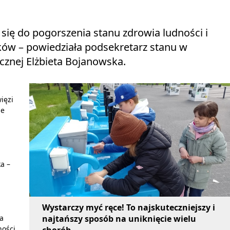
się do pogorszenia stanu zdrowia ludności i
ków – powiedziała podsekretarz stanu w
ecznej Elżbieta Bojanowska.
ięzi
ie
a –
Wystarczy myć ręce! To najskuteczniejszy i
ia
najtańszy sposób na uniknięcie wielu
ności