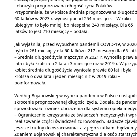
i obniżyła prognozowaną długość życia Polaków.
Przypomniała, że w Polsce średnia prognozowana długość ż
60-latków w 2023 r. wynosi ponad 254 miesiące. – W roku
ubiegłym to było mniej, bo niespełna 240 miesięcy. Dla 65
latków to jest 210 miesięcy – podała.
Jak wyjaśniła, przed wybuchem pandemii COVID-19, w 2020 
było to 261 miesięcy dla 60-latków i 217 miesięcy dla 65-lat
– Średnia długość życia mężczyzn w 2021 r. wynosiła prawie
lata i była krótsza o 2 lata i 3 miesiące niż w 2019 r. W przy
kobiet średnia długość życia wyniosła prawie 80 lat i była
krótsza o dwa lata i jeden miesiąc niż w 2019 roku –
poinformowała.
Według Bojanowskiej w wyniku pandemii w Polsce nastąpił
skrócenie prognozowanej długości życia. Dodała, że pande
spowodowała również obciążenia dla systemu opieki medyc
– Ograniczenie korzystania ze świadczeń medycznych i wpr
realizowanie części świadczeń zdrowotnych. Badacze zjawis
jeszcze trudny do oszacowania, a z jego skutkami będziemy 
Zdaniem Bojanowskiej charakterystyczna dla osób starszych