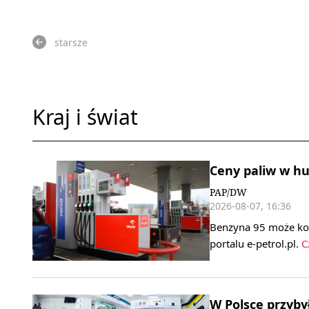
starsze
Kraj i świat
Ceny paliw w h
PAP/DW
2026-08-07, 16:36
Benzyna 95 może koszt
portalu e-petrol.pl.
Cz
W Polsce przyby