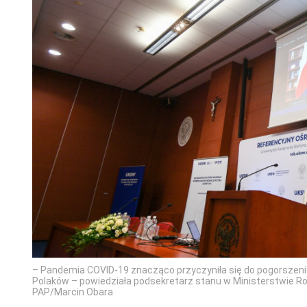
– Pandemia COVID-19 znacząco przyczyniła się do pogorszenia
Polaków – powiedziała podsekretarz stanu w Ministerstwie Rodz
PAP/Marcin Obara