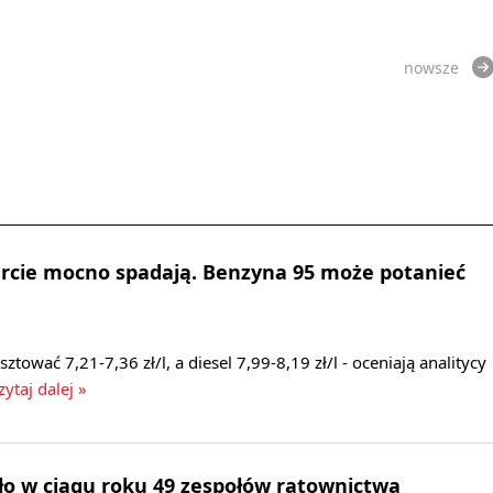
nowsze
urcie mocno spadają. Benzyna 95 może potanieć
ować 7,21-7,36 zł/l, a diesel 7,99-8,19 zł/l - oceniają analitycy
ytaj dalej »
ło w ciągu roku 49 zespołów ratownictwa