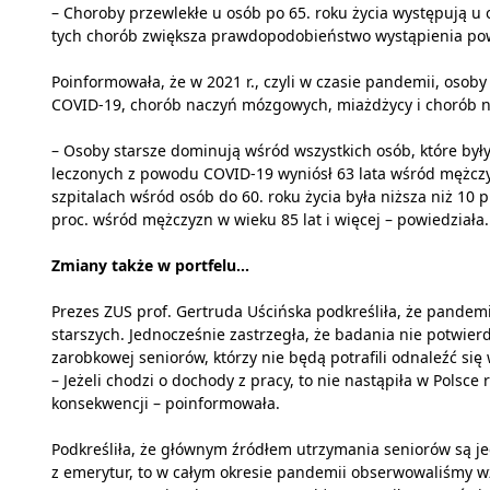
– Choroby przewlekłe u osób po 65. roku życia występują u oko
tych chorób zwiększa prawdopodobieństwo wystąpienia pow
Poinformowała, że w 2021 r., czyli w czasie pandemii, osoby
COVID-19, chorób naczyń mózgowych, miażdżycy i chorób no
– Osoby starsze dominują wśród wszystkich osób, które był
leczonych z powodu COVID-19 wyniósł 63 lata wśród mężczy
szpitalach wśród osób do 60. roku życia była niższa niż 10 
proc. wśród mężczyzn w wieku 85 lat i więcej – powiedziała.
Zmiany także w portfelu...
Prezes ZUS prof. Gertruda Uścińska podkreśliła, że pandem
starszych. Jednocześnie zastrzegła, że badania nie potwi
zarobkowej seniorów, którzy nie będą potrafili odnaleźć się 
– Jeżeli chodzi o dochody z pracy, to nie nastąpiła w Polsc
konsekwencji – poinformowała.
Podkreśliła, że głównym źródłem utrzymania seniorów są je
z emerytur, to w całym okresie pandemii obserwowaliśmy wz