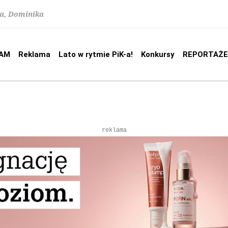
na, Dominika
AM
Reklama
Lato w rytmie PiK-a!
Konkursy
REPORTAŻE
reklama