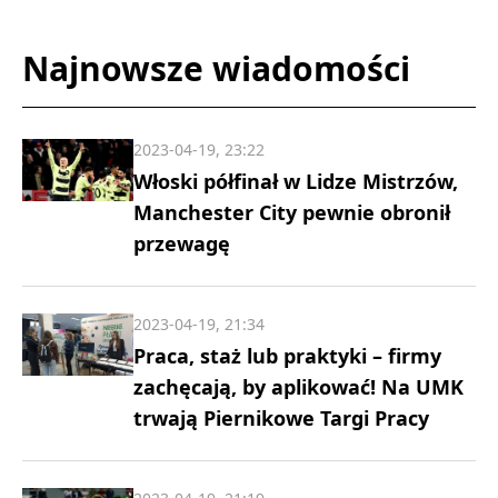
Najnowsze wiadomości
2023-04-19, 23:22
Włoski półfinał w Lidze Mistrzów,
Manchester City pewnie obronił
przewagę
2023-04-19, 21:34
Praca, staż lub praktyki – firmy
zachęcają, by aplikować! Na UMK
trwają Piernikowe Targi Pracy