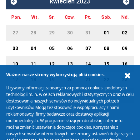
kwiecień 2023
Pon.
Wt.
Śr.
Czw.
Pt.
Sob.
Nd.
27
28
29
30
31
01
02
03
04
05
06
07
08
09
10
11
12
13
14
15
16
Ważne: nasze strony wykorzystują pliki cookies.
17
18
19
20
21
22
23
Używamy informacji zapisanych za pomocą cookies i podobnych
technologii m.in. w celach reklamowych i statystycznych oraz w celu
24
25
26
27
28
29
30
dostosowania naszych serwisów do indywidualnych potrzeb
użytkowników. Mogą też stosować je współpracujący z nami
reklamodawcy, firmy badawcze oraz dostawcy aplikacji
multimedialnych. W programie służącym do obsługi internetu
można zmienić ustawienia dotyczące cookies. Korzystanie z
Polityka Prywatności
naszych serwisów internetowych bez zmiany ustawień dotyczących
Zasady korzystania z Serwisu