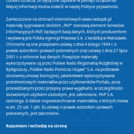
cookies oznacza, że będą one zapisane w pamięci urządzenia.
Więcej informacji można znaleźć w naszej
Polityce prywatności
Organizacje Pożytku Publicznego
Cyfryzacja DAB+
Zamieszczone na stronach internetowych www.radiopik.pl
materiały sygnowane skrótem „PAP” stanowią element Serwisów
Polityka ochrony danych osobowych
Informacyjnych PAP, będących bazą danych, których producentem
Abonament
i wydawcą jest Polska Agencja Prasowa S.A. z siedzibą w Warszawie.
Zamówienia publiczne
Chronione są one przepisami ustawy z dnia 4 lutego 1994 r. o
prawie autorskim i prawach pokrewnych oraz ustawy z dnia 27 lipca
2001 r. o ochronie baz danych. Powyższe materiały
Biuletyn Informacji Publicznej
wykorzystywane są przez Polskie Radio Regionalną Rozgłośnię w
Bydgoszczy „Polskie Radio Pomorza i Kujaw” S.A. na podstawie
stosownej umowy licencyjnej. Jakiekolwiek wykorzystywanie
przedmiotowych materiałów przez użytkowników Portalu, poza
przewidzianymi przez przepisy prawa wyjątkami, w szczególności
dozwolonym użytkiem osobistym, jest zabronione. PAP S.A.
zastrzega, iż dalsze rozpowszechnianie materiałów, o których mowa
w art. 25 ust. 1 pkt. b) ustawy o prawie autorskim i prawach
pokrewnych, jest zabronione.
Rozumiem i wchodzę na stronę
Projekt i realizacja: © 2022
Webtom.pl
/
strony www Piła