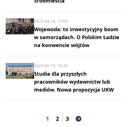
Śródmieścia
2023-04-19, 17:03
Wojewoda: to inwestycyjny boom
w samorządach. O Polskim Ładzie
na konwencie wójtów
2023-04-19, 16:20
Studia dla przyszłych
pracowników wydawnictw lub
mediów. Nowa propozycja UKW
1
2
3