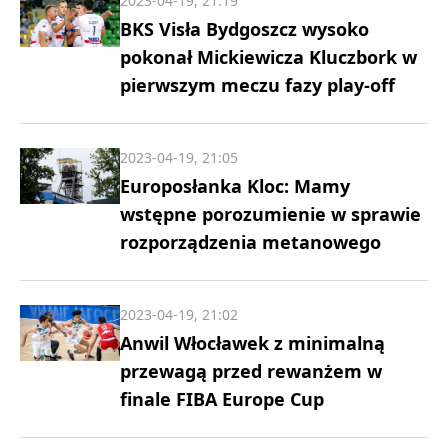
2023-04-19, 21:19
BKS Visła Bydgoszcz wysoko
pokonał Mickiewicza Kluczbork w
pierwszym meczu fazy play-off
2023-04-19, 21:05
Europosłanka Kloc: Mamy
wstępne porozumienie w sprawie
rozporządzenia metanowego
2023-04-19, 21:02
Anwil Włocławek z minimalną
przewagą przed rewanżem w
finale FIBA Europe Cup