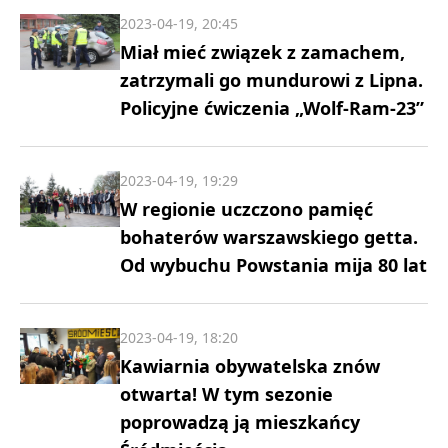
2023-04-19, 20:45
Miał mieć związek z zamachem,
zatrzymali go mundurowi z Lipna.
Policyjne ćwiczenia „Wolf-Ram-23”
2023-04-19, 19:29
W regionie uczczono pamięć
bohaterów warszawskiego getta.
Od wybuchu Powstania mija 80 lat
2023-04-19, 18:20
Kawiarnia obywatelska znów
otwarta! W tym sezonie
poprowadzą ją mieszkańcy