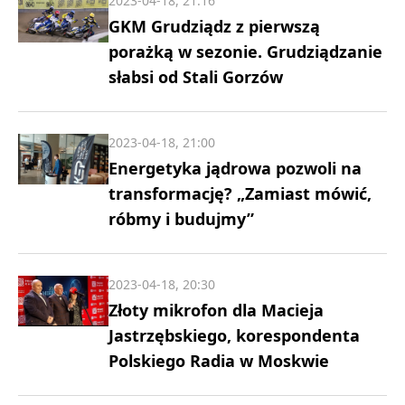
2023-04-18, 21:16
GKM Grudziądz z pierwszą
porażką w sezonie. Grudziądzanie
słabsi od Stali Gorzów
2023-04-18, 21:00
Energetyka jądrowa pozwoli na
transformację? „Zamiast mówić,
róbmy i budujmy”
2023-04-18, 20:30
Złoty mikrofon dla Macieja
Jastrzębskiego, korespondenta
Polskiego Radia w Moskwie