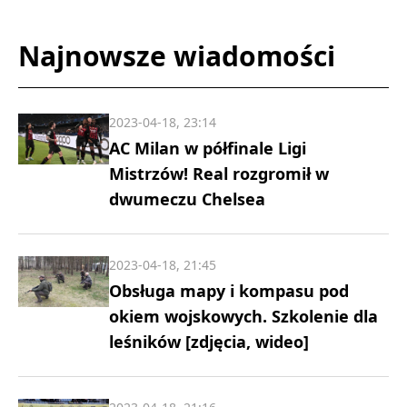
Najnowsze wiadomości
2023-04-18, 23:14
AC Milan w półfinale Ligi
Mistrzów! Real rozgromił w
dwumeczu Chelsea
2023-04-18, 21:45
Obsługa mapy i kompasu pod
okiem wojskowych. Szkolenie dla
leśników [zdjęcia, wideo]