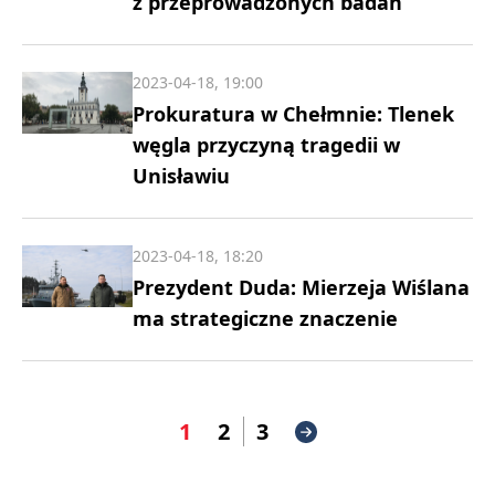
z przeprowadzonych badań
2023-04-18, 19:00
Prokuratura w Chełmnie: Tlenek
węgla przyczyną tragedii w
Unisławiu
2023-04-18, 18:20
Prezydent Duda: Mierzeja Wiślana
ma strategiczne znaczenie
1
2
3