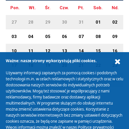
Pon.
Wt.
Śr.
Czw.
Pt.
Sob.
Nd.
27
28
29
30
31
01
02
03
04
05
06
07
08
09
10
11
12
13
14
15
16
Ważne: nasze strony wykorzystują pliki cookies.
17
18
19
20
21
22
23
Używamy informacji zapisanych za pomocą cookies i podobnych
technologii m.in. w celach reklamowych i statystycznych oraz w celu
24
25
26
27
28
29
30
dostosowania naszych serwisów do indywidualnych potrzeb
użytkowników. Mogą też stosować je współpracujący z nami
reklamodawcy, firmy badawcze oraz dostawcy aplikacji
multimedialnych. W programie służącym do obsługi internetu
można zmienić ustawienia dotyczące cookies. Korzystanie z
Polityka Prywatności
naszych serwisów internetowych bez zmiany ustawień dotyczących
Zasady korzystania z Serwisu
cookies oznacza, że będą one zapisane w pamięci urządzenia.
Więcej informacji można znaleźć w naszej
Polityce prywatności