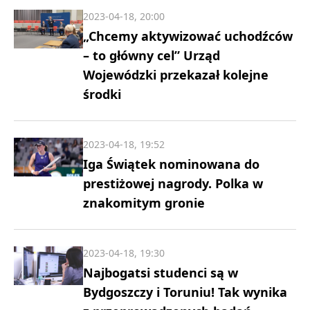
2023-04-18, 20:00
„Chcemy aktywizować uchodźców
– to główny cel” Urząd
Wojewódzki przekazał kolejne
środki
2023-04-18, 19:52
Iga Świątek nominowana do
prestiżowej nagrody. Polka w
znakomitym gronie
2023-04-18, 19:30
Najbogatsi studenci są w
Bydgoszczy i Toruniu! Tak wynika