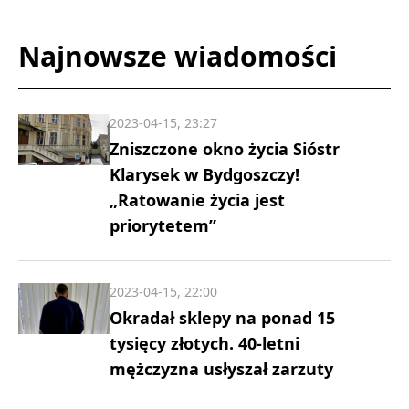
Najnowsze wiadomości
2023-04-15, 23:27
Zniszczone okno życia Sióstr
Klarysek w Bydgoszczy!
„Ratowanie życia jest
priorytetem”
2023-04-15, 22:00
Okradał sklepy na ponad 15
tysięcy złotych. 40-letni
mężczyzna usłyszał zarzuty