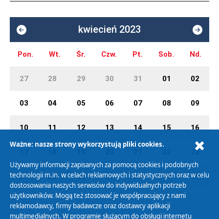
kwiecień 2023
Pon.
Wt.
Śr.
Czw.
Pt.
Sob.
Nd.
27
28
29
30
31
01
02
03
04
05
06
07
08
09
10
11
12
13
14
15
16
Ważne: nasze strony wykorzystują pliki cookies.
17
18
19
20
21
22
23
Używamy informacji zapisanych za pomocą cookies i podobnych
technologii m.in. w celach reklamowych i statystycznych oraz w celu
24
25
26
27
28
29
30
dostosowania naszych serwisów do indywidualnych potrzeb
użytkowników. Mogą też stosować je współpracujący z nami
reklamodawcy, firmy badawcze oraz dostawcy aplikacji
multimedialnych. W programie służącym do obsługi internetu