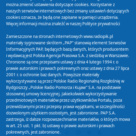
można zmienić ustawienia dotyczące cookies. Korzystanie z
Polityka Prywatności
naszych serwisów internetowych bez zmiany ustawień dotyczących
Zasady korzystania z Serwisu
cookies oznacza, że będą one zapisane w pamięci urządzenia.
Więcej informacji można znaleźć w naszej
Polityce prywatności
Organizacje Pożytku Publicznego
Cyfryzacja DAB+
Zamieszczone na stronach internetowych www.radiopik.pl
materiały sygnowane skrótem „PAP” stanowią element Serwisów
Polityka ochrony danych osobowych
Informacyjnych PAP, będących bazą danych, których producentem
Abonament
i wydawcą jest Polska Agencja Prasowa S.A. z siedzibą w Warszawie.
Zamówienia publiczne
Chronione są one przepisami ustawy z dnia 4 lutego 1994 r. o
prawie autorskim i prawach pokrewnych oraz ustawy z dnia 27 lipca
2001 r. o ochronie baz danych. Powyższe materiały
Biuletyn Informacji Publicznej
wykorzystywane są przez Polskie Radio Regionalną Rozgłośnię w
Bydgoszczy „Polskie Radio Pomorza i Kujaw” S.A. na podstawie
stosownej umowy licencyjnej. Jakiekolwiek wykorzystywanie
przedmiotowych materiałów przez użytkowników Portalu, poza
przewidzianymi przez przepisy prawa wyjątkami, w szczególności
dozwolonym użytkiem osobistym, jest zabronione. PAP S.A.
zastrzega, iż dalsze rozpowszechnianie materiałów, o których mowa
w art. 25 ust. 1 pkt. b) ustawy o prawie autorskim i prawach
pokrewnych, jest zabronione.