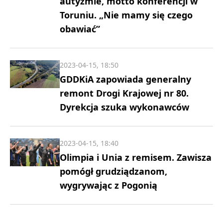
autyzmie, motto konferencji w
Toruniu. „Nie mamy się czego
obawiać”
2023-04-15, 18:50
GDDKiA zapowiada generalny
remont Drogi Krajowej nr 80.
Dyrekcja szuka wykonawców
2023-04-15, 18:40
Olimpia i Unia z remisem. Zawisza
pomógł grudziądzanom,
wygrywając z Pogonią