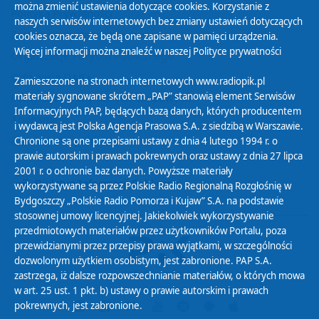
można zmienić ustawienia dotyczące cookies. Korzystanie z
Polityka Prywatności
naszych serwisów internetowych bez zmiany ustawień dotyczących
Zasady korzystania z Serwisu
cookies oznacza, że będą one zapisane w pamięci urządzenia.
Więcej informacji można znaleźć w naszej
Polityce prywatności
Organizacje Pożytku Publicznego
Cyfryzacja DAB+
Zamieszczone na stronach internetowych www.radiopik.pl
materiały sygnowane skrótem „PAP” stanowią element Serwisów
Polityka ochrony danych osobowych
Informacyjnych PAP, będących bazą danych, których producentem
Abonament
i wydawcą jest Polska Agencja Prasowa S.A. z siedzibą w Warszawie.
Zamówienia publiczne
Chronione są one przepisami ustawy z dnia 4 lutego 1994 r. o
prawie autorskim i prawach pokrewnych oraz ustawy z dnia 27 lipca
2001 r. o ochronie baz danych. Powyższe materiały
Biuletyn Informacji Publicznej
wykorzystywane są przez Polskie Radio Regionalną Rozgłośnię w
Bydgoszczy „Polskie Radio Pomorza i Kujaw” S.A. na podstawie
stosownej umowy licencyjnej. Jakiekolwiek wykorzystywanie
przedmiotowych materiałów przez użytkowników Portalu, poza
przewidzianymi przez przepisy prawa wyjątkami, w szczególności
dozwolonym użytkiem osobistym, jest zabronione. PAP S.A.
zastrzega, iż dalsze rozpowszechnianie materiałów, o których mowa
w art. 25 ust. 1 pkt. b) ustawy o prawie autorskim i prawach
pokrewnych, jest zabronione.