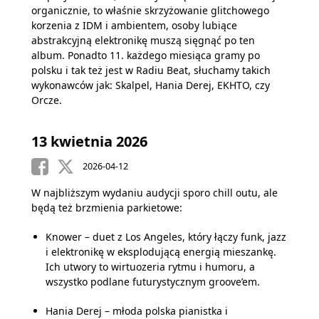
organicznie, to właśnie skrzyżowanie glitchowego
korzenia z IDM i ambientem, osoby lubiące
abstrakcyjną elektronikę muszą sięgnąć po ten
album. Ponadto 11. każdego miesiąca gramy po
polsku i tak też jest w Radiu Beat, słuchamy takich
wykonawców jak: Skalpel, Hania Derej, EKHTO, czy
Orcze.
13 kwietnia 2026
2026-04-12
W najbliższym wydaniu audycji sporo chill outu, ale
będą też brzmienia parkietowe:
Knower – duet z Los Angeles, który łączy funk, jazz
i elektronikę w eksplodującą energią mieszankę.
Ich utwory to wirtuozeria rytmu i humoru, a
wszystko podlane futurystycznym groove’em.
Hania Derej – młoda polska pianistka i