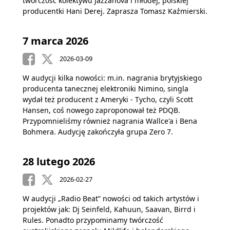
twórczość kolektywu Jazzanova i młodej, polskiej
producentki Hani Derej. Zaprasza Tomasz Kaźmierski.
7 marca 2026
2026-03-09
W audycji kilka nowości: m.in. nagrania brytyjskiego
producenta tanecznej elektroniki Nimino, singla
wydał też producent z Ameryki - Tycho, czyli Scott
Hansen, coś nowego zaproponował też PDQB.
Przypomnieliśmy również nagrania Wallce'a i Bena
Bohmera. Audycję zakończyła grupa Zero 7.
28 lutego 2026
2026-02-27
W audycji „Radio Beat” nowości od takich artystów i
projektów jak: Dj Seinfeld, Kahuun, Saavan, Birrd i
Rules. Ponadto przypominamy twórczość