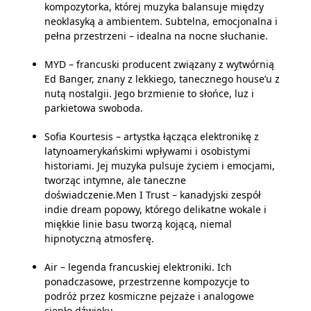
kompozytorka, której muzyka balansuje między
neoklasyką a ambientem. Subtelna, emocjonalna i
pełna przestrzeni – idealna na nocne słuchanie.
MYD – francuski producent związany z wytwórnią
Ed Banger, znany z lekkiego, tanecznego house’u z
nutą nostalgii. Jego brzmienie to słońce, luz i
parkietowa swoboda.
Sofia Kourtesis – artystka łącząca elektronikę z
latynoamerykańskimi wpływami i osobistymi
historiami. Jej muzyka pulsuje życiem i emocjami,
tworząc intymne, ale taneczne
doświadczenie.Men I Trust – kanadyjski zespół
indie dream popowy, którego delikatne wokale i
miękkie linie basu tworzą kojącą, niemal
hipnotyczną atmosferę.
Air – legenda francuskiej elektroniki. Ich
ponadczasowe, przestrzenne kompozycje to
podróż przez kosmiczne pejzaże i analogowe
ciepło dźwięku.