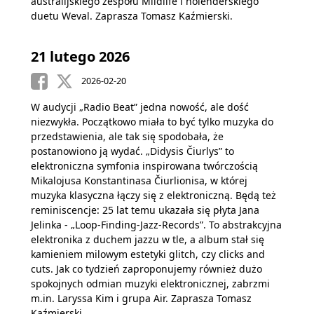
australijskiego zespołu Mildlife i holenderskiego
duetu Weval. Zaprasza Tomasz Kaźmierski.
21 lutego 2026
2026-02-20
W audycji „Radio Beat” jedna nowość, ale dość
niezwykła. Początkowo miała to być tylko muzyka do
przedstawienia, ale tak się spodobała, że
postanowiono ją wydać. „Didysis Čiurlys” to
elektroniczna symfonia inspirowana twórczością
Mikalojusa Konstantinasa Čiurlionisa, w której
muzyka klasyczna łączy się z elektroniczną. Będą też
reminiscencje: 25 lat temu ukazała się płyta Jana
Jelinka - „Loop-Finding-Jazz-Records”. To abstrakcyjna
elektronika z duchem jazzu w tle, a album stał się
kamieniem milowym estetyki glitch, czy clicks and
cuts. Jak co tydzień zaproponujemy również dużo
spokojnych odmian muzyki elektronicznej, zabrzmi
m.in. Laryssa Kim i grupa Air. Zaprasza Tomasz
Kaźmierski.