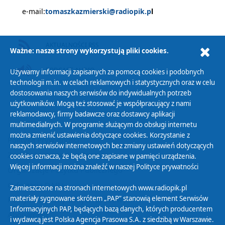
e-mail:
tomaszkazmierski@radiopik.p
l
AKTUALNOŚCI RSS
Ważne: nasze strony wykorzystują pliki cookies.
PODCAST AUDIO
Używamy informacji zapisanych za pomocą cookies i podobnych
technologii m.in. w celach reklamowych i statystycznych oraz w celu
dostosowania naszych serwisów do indywidualnych potrzeb
użytkowników. Mogą też stosować je współpracujący z nami
reklamodawcy, firmy badawcze oraz dostawcy aplikacji
multimedialnych. W programie służącym do obsługi internetu
można zmienić ustawienia dotyczące cookies. Korzystanie z
Polityka Prywatności
naszych serwisów internetowych bez zmiany ustawień dotyczących
Zasady korzystania z Serwisu
cookies oznacza, że będą one zapisane w pamięci urządzenia.
Więcej informacji można znaleźć w naszej
Polityce prywatności
Organizacje Pożytku Publicznego
Cyfryzacja DAB+
Zamieszczone na stronach internetowych www.radiopik.pl
materiały sygnowane skrótem „PAP” stanowią element Serwisów
Polityka ochrony danych osobowych
Informacyjnych PAP, będących bazą danych, których producentem
Abonament
i wydawcą jest Polska Agencja Prasowa S.A. z siedzibą w Warszawie.