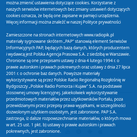
można zmienić ustawienia dotyczące cookies. Korzystanie z
Polityka Prywatności
naszych serwisów internetowych bez zmiany ustawień dotyczących
Zasady korzystania z Serwisu
cookies oznacza, że będą one zapisane w pamięci urządzenia.
Więcej informacji można znaleźć w naszej
Polityce prywatności
Organizacje Pożytku Publicznego
Cyfryzacja DAB+
Zamieszczone na stronach internetowych www.radiopik.pl
materiały sygnowane skrótem „PAP” stanowią element Serwisów
Polityka ochrony danych osobowych
Informacyjnych PAP, będących bazą danych, których producentem
Abonament
i wydawcą jest Polska Agencja Prasowa S.A. z siedzibą w Warszawie.
Zamówienia publiczne
Chronione są one przepisami ustawy z dnia 4 lutego 1994 r. o
prawie autorskim i prawach pokrewnych oraz ustawy z dnia 27 lipca
2001 r. o ochronie baz danych. Powyższe materiały
Biuletyn Informacji Publicznej
wykorzystywane są przez Polskie Radio Regionalną Rozgłośnię w
Bydgoszczy „Polskie Radio Pomorza i Kujaw” S.A. na podstawie
stosownej umowy licencyjnej. Jakiekolwiek wykorzystywanie
przedmiotowych materiałów przez użytkowników Portalu, poza
przewidzianymi przez przepisy prawa wyjątkami, w szczególności
dozwolonym użytkiem osobistym, jest zabronione. PAP S.A.
zastrzega, iż dalsze rozpowszechnianie materiałów, o których mowa
w art. 25 ust. 1 pkt. b) ustawy o prawie autorskim i prawach
pokrewnych, jest zabronione.