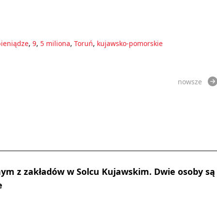
pieniądze
,
9
,
5 miliona
,
Toruń
,
kujawsko-pomorskie
nowsze
ym z zakładów w Solcu Kujawskim. Dwie osoby są
e