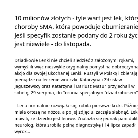
10 milionów złotych - tyle wart jest lek, k
choroby SMA, która powoduje obumieranie
Jeśli specyfik zostanie podany do 2 roku ż
jest niewiele - do listopada.
Dziadkowie Lenki nie chcieli siedzieć z założonymi rękami,
wymyślili więc niezwykle oryginalny pomysł na dobroczynn
akcję dla swojej ukochanej Lenki. Ruszyli w Polskę i zbierają
pieniądze na leczenie wnuczki. Katarzyna i Zdzisław
Jaguszewscy oraz Katarzyna i Dariusz Mazur przyjechali w
sobotę, 29 sierpnia, do Torunia specjalnym "dziadkobusem"
- Lena normalnie rozwijała się, robiła pierwsze kroki. Późnie
miała ortezę na nóżce, a po jej zdjęciu, zaczęła słabnąć. Le
mówili, że dziecko jest leniwe. Znalazła się jednak pani dokt
neurolog, która zrobiła pełną diagnostykę i 14 lipca zapadł
wyrok...