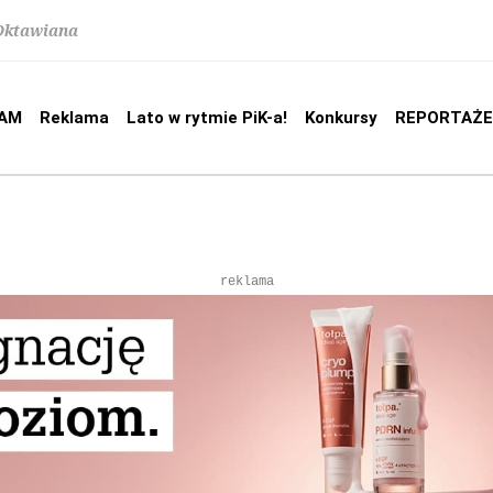
 Oktawiana
AM
Reklama
Lato w rytmie PiK-a!
Konkursy
REPORTAŻE
reklama