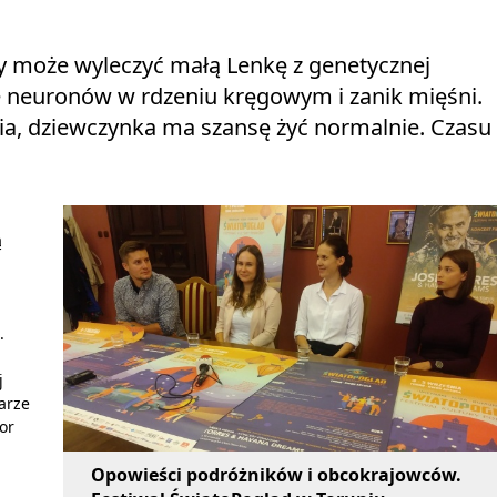
tóry może wyleczyć małą Lenkę z genetycznej
 neuronów w rdzeniu kręgowym i zanik mięśni.
ycia, dziewczynka ma szansę żyć normalnie. Czasu
ą
.
j
karze
or
Opowieści podróżników i obcokrajowców.