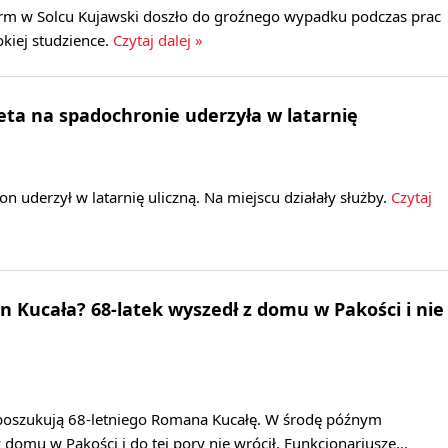
 firm w Solcu Kujawski doszło do groźnego wypadku podczas prac
kiej studzience.
Czytaj dalej »
eta na spadochronie uderzyła w latarnię
n uderzył w latarnię uliczną. Na miejscu działały służby.
Czytaj
n Kucała? 68-latek wyszedł z domu w Pakości i nie
u poszukują 68-letniego Romana Kucałę. W środę późnym
domu w Pakości i do tej pory nie wrócił. Funkcjonariusze…