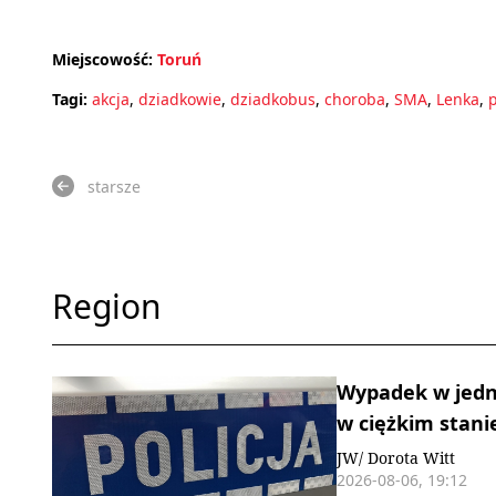
Miejscowość:
Toruń
Tagi:
akcja
,
dziadkowie
,
dziadkobus
,
choroba
,
SMA
,
Lenka
,
starsze
Region
Wypadek w jedn
w ciężkim stani
JW/ Dorota Witt
2026-08-06, 19:12