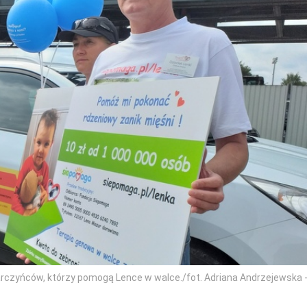
darczyńców, którzy pomogą Lence w walce./fot. Adriana Andrzejewska 