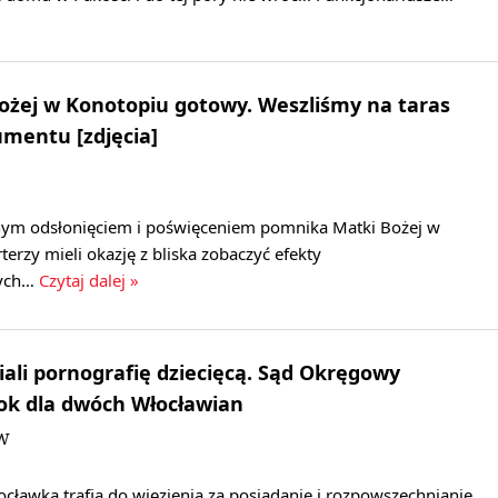
ożej w Konotopiu gotowy. Weszliśmy na taras
entu [zdjęcia]
alnym odsłonięciem i poświęceniem pomnika Matki Bożej w
terzy mieli okazję z bliska zobaczyć efekty
nych…
Czytaj dalej »
iali pornografię dziecięcą. Sąd Okręgowy
ok dla dwóch Włocławian
JW
cławka trafią do więzienia za posiadanie i rozpowszechnianie