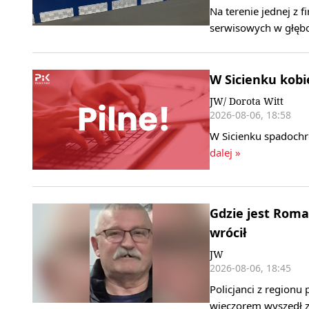
Na terenie jednej z
serwisowych w głębo
W Sicienku kobi
JW/ Dorota Witt
2026-08-06, 18:58
W Sicienku spadochro
dalej »
Gdzie jest Roma
wrócił
JW
2026-08-06, 18:45
Policjanci z region
wieczorem wyszedł z 