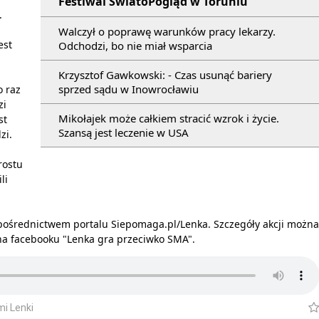
Festiwal ŚwiatoPogląd w Toruniu
.
Walczył o poprawę warunków pracy lekarzy.
est
Odchodzi, bo nie miał wsparcia
Krzysztof Gawkowski: - Czas usunąć bariery
sprzed sądu w Inowrocławiu
o raz
zi
Mikołajek może całkiem stracić wzrok i życie.
st
Szansą jest leczenie w USA
zi.
rostu
li
pośrednictwem portalu Siepomaga.pl/Lenka. Szczegóły akcji można
na facebooku "Lenka gra przeciwko SMA".
mi Lenki