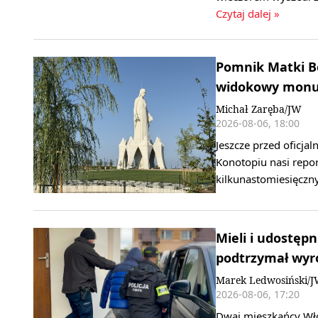
Czytaj dalej »
Pomnik Matki B
widokowy monum
Michał Zaręba/JW
2026-08-06, 18:00
Jeszcze przed oficj
Konotopiu nasi repor
kilkunastomiesięcz
Mieli i udostępn
podtrzymał wyr
Marek Ledwosiński/
2026-08-06, 17:20
Dwaj mieszkańcy Wło