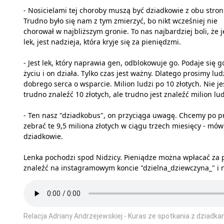
- Nosicielami tej choroby muszą być dziadkowie z obu stron
Trudno było się nam z tym zmierzyć, bo nikt wcześniej nie
chorował w najbliższym gronie. To nas najbardziej boli, że j
lek, jest nadzieja, która kryje się za pieniędzmi.
- Jest lek, który naprawia gen, odblokowuje go. Podaje się g
życiu i on działa. Tylko czas jest ważny. Dlatego prosimy lud
dobrego serca o wsparcie. Milion ludzi po 10 złotych. Nie je
trudno znaleźć 10 złotych, ale trudno jest znaleźć milion lud
- Ten nasz "dziadkobus", on przyciąga uwagę. Chcemy po p
zebrać te 9,5 miliona złotych w ciągu trzech miesięcy - mówi
dziadkowie.
Lenka pochodzi spod Nidzicy. Pieniądze można wpłacać za 
znaleźć na instagramowym koncie "dzielna_dziewczyna_" i 
Relacja Adriany Andrzejewskiej - Kuras ze spotkania z dziadka