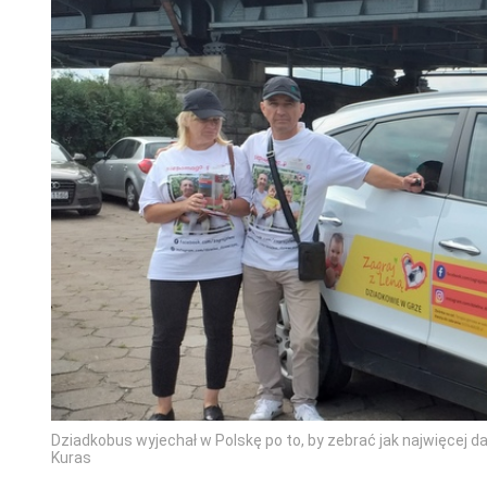
Dziadkobus wyjechał w Polskę po to, by zebrać jak najwięcej 
Kuras