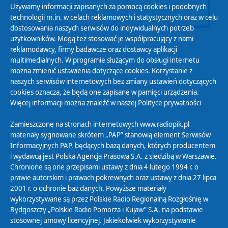
Używamy informacji zapisanych za pomocą cookies i podobnych
technologii m.in. w celach reklamowych i statystycznych oraz w celu
dostosowania naszych serwisów do indywidualnych potrzeb
użytkowników. Mogą też stosować je współpracujący z nami
reklamodawcy, firmy badawcze oraz dostawcy aplikacji
multimedialnych. W programie służącym do obsługi internetu
można zmienić ustawienia dotyczące cookies. Korzystanie z
Polityka Prywatności
naszych serwisów internetowych bez zmiany ustawień dotyczących
Zasady korzystania z Serwisu
cookies oznacza, że będą one zapisane w pamięci urządzenia.
Więcej informacji można znaleźć w naszej
Polityce prywatności
Organizacje Pożytku Publicznego
Cyfryzacja DAB+
Zamieszczone na stronach internetowych www.radiopik.pl
materiały sygnowane skrótem „PAP” stanowią element Serwisów
Polityka ochrony danych osobowych
Informacyjnych PAP, będących bazą danych, których producentem
Abonament
i wydawcą jest Polska Agencja Prasowa S.A. z siedzibą w Warszawie.
Zamówienia publiczne
Chronione są one przepisami ustawy z dnia 4 lutego 1994 r. o
prawie autorskim i prawach pokrewnych oraz ustawy z dnia 27 lipca
2001 r. o ochronie baz danych. Powyższe materiały
Biuletyn Informacji Publicznej
wykorzystywane są przez Polskie Radio Regionalną Rozgłośnię w
Bydgoszczy „Polskie Radio Pomorza i Kujaw” S.A. na podstawie
stosownej umowy licencyjnej. Jakiekolwiek wykorzystywanie