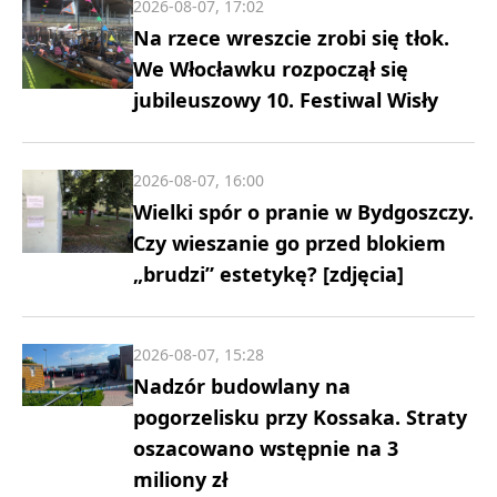
2026-08-07, 17:02
Na rzece wreszcie zrobi się tłok.
We Włocławku rozpoczął się
jubileuszowy 10. Festiwal Wisły
2026-08-07, 16:00
Wielki spór o pranie w Bydgoszczy.
Czy wieszanie go przed blokiem
„brudzi” estetykę? [zdjęcia]
2026-08-07, 15:28
Nadzór budowlany na
pogorzelisku przy Kossaka. Straty
oszacowano wstępnie na 3
miliony zł