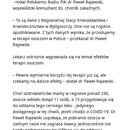
- mówi Polskiemu Radiu PiK dr Paweł Rajewski,
wojewódzki konsultant ds. chorób zakaźnych.
– To są dane z Regionalnej Stacji Krwiodawstwa i
Krwiolecznictwa w Bydgoszczy. One nie są nigdzie
opublikowane. Z tych danych wynika, że przodujemy
w terapii osoczem w Polsce – przekazał dr Paweł
Rajewski.
Lekarz ostrożnie wypowiada się na temat efektów
terapii osoczem.
– Pewne wymierne korzyści tej terapii już są, ale
czekamy na dalsze efekty – dodał dr Paweł Rajewski.
Choć ozdrowieńców mamy w regionie ponad 230,
osocze oddało dotąd 11 osób, a 13 przygotowuje się
do oddania tego cennego leku - jedynego
dostępnego w tej chwili, jeżeli chodzi o COVID-19. Dr
Paweł Rajewski uspokaja, że pobranie osocza w
żadnym razie nie zagraża dawcy. Jednocześnie nie
każdy ozdrowieniec kwalifikuje się do oddania