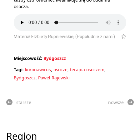
osocza.
Materiał Elżbiety Rupniewskiej (Popołudnie z nami)
Miejscowość:
Bydgoszcz
Tagi:
koronawirus
,
osocze
,
terapia osoczem
,
Bydgoszcz
,
Paweł Rajewski
starsze
nowsze
Region