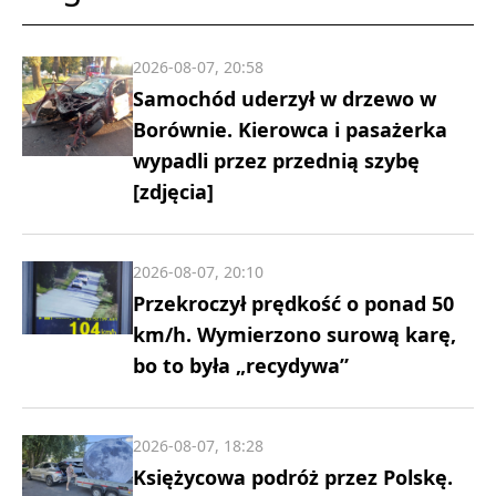
2026-08-07, 20:58
Samochód uderzył w drzewo w
Borównie. Kierowca i pasażerka
wypadli przez przednią szybę
[zdjęcia]
2026-08-07, 20:10
Przekroczył prędkość o ponad 50
km/h. Wymierzono surową karę,
bo to była „recydywa”
2026-08-07, 18:28
Księżycowa podróż przez Polskę.