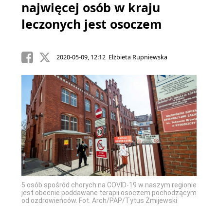
najwięcej osób w kraju
leczonych jest osoczem
2020-05-09, 12:12 Elżbieta Rupniewska
5 osób spośród chorych na COVID-19 w naszym regionie
jest obecnie poddawane terapii osoczem pochodzącym
od ozdrowieńców. Fot. Arch/PAP/Tytus Żmijewski