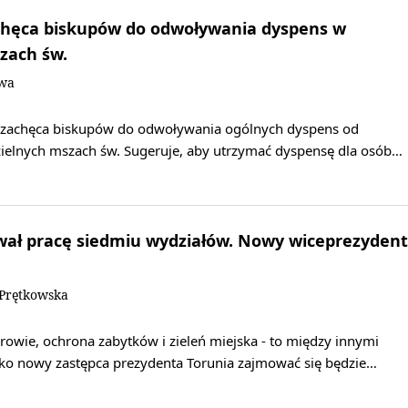
chęca biskupów do odwoływania dyspens w
zach św.
owa
 zachęca biskupów do odwoływania ogólnych dyspens od
zielnych mszach św. Sugeruje, aby utrzymać dyspensę dla osób…
wał pracę siedmiu wydziałów. Nowy wiceprezydent
 Prętkowska
owie, ochrona zabytków i zieleń miejska - to między innymi
jako nowy zastępca prezydenta Torunia zajmować się będzie…