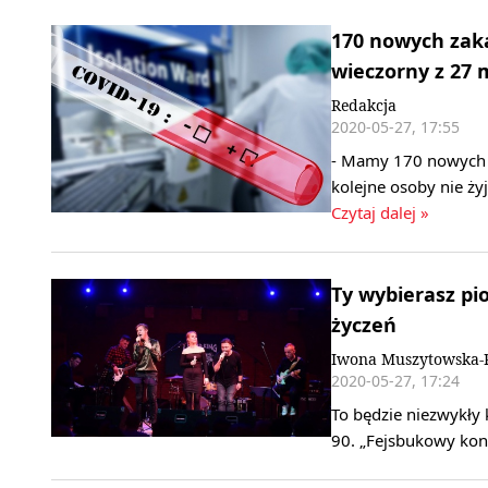
170 nowych zaka
wieczorny z 27 
Redakcja
2020-05-27, 17:55
- Mamy 170 nowych 
kolejne osoby nie ży
Czytaj dalej »
Ty wybierasz pi
życzeń
Iwona Muszytowska-R
2020-05-27, 17:24
To będzie niezwykły 
90. „Fejsbukowy kon