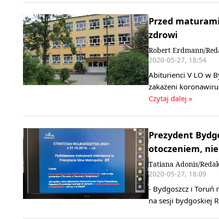
Przed maturami 
zdrowi
Robert Erdmann/Red
2020-05-27, 18:54
Abiturienci V LO w B
zakażeni koronawiru
Czytaj dalej »
Prezydent Bydg
otoczeniem, nie
Tatiana Adonis/Redak
2020-05-27, 18:09
- Bydgoszcz i Toruń ma
na sesji bydgoskiej 