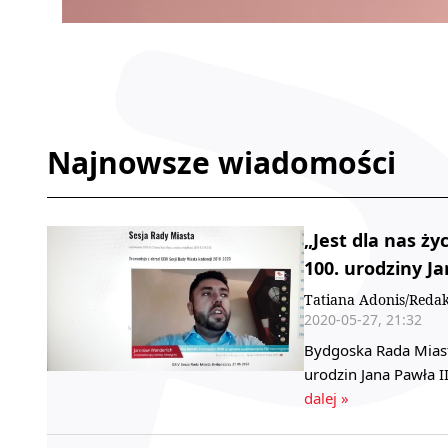
Najnowsze wiadomości
„Jest dla nas ż
100. urodziny Ja
Tatiana Adonis/Redak
2020-05-27, 21:32
Bydgoska Rada Miast
urodzin Jana Pawła I
dalej »