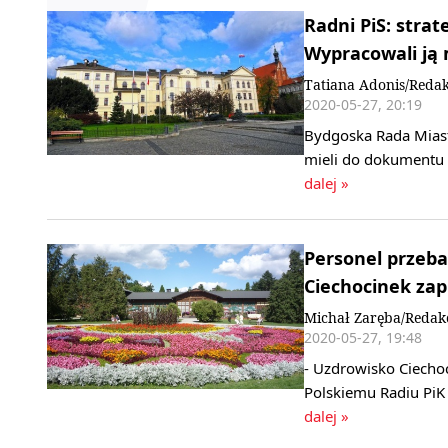
Radni PiS: stra
Wypracowali ją
Tatiana Adonis/Redak
2020-05-27, 20:19
Bydgoska Rada Miasta
mieli do dokumentu w
dalej »
Personel przeba
Ciechocinek zap
Michał Zaręba/Redak
2020-05-27, 19:48
- Uzdrowisko Ciechoc
Polskiemu Radiu PiK
dalej »