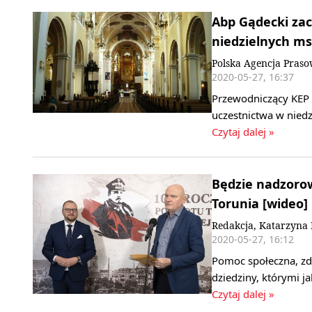
Abp Gądecki za
niedzielnych ms
Polska Agencja Pras
2020-05-27, 16:37
Przewodniczący KEP
uczestnictwa w nied
Czytaj dalej »
Będzie nadzoro
Torunia [wideo]
Redakcja, Katarzyna
2020-05-27, 16:12
Pomoc społeczna, zdr
dziedziny, którymi 
Czytaj dalej »