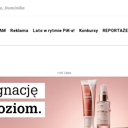
na, Dominika
AM
Reklama
Lato w rytmie PiK-a!
Konkursy
REPORTAŻE
reklama