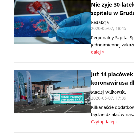
Nie żyje 30-late
szpitalu w Grud
Redakcja
2020-05-07, 18:45
Regionalny Szpital S
jednoimiennej zakaź
dalej »
Już 14 placówek
koronawirusa d
Maciej Wilkowski
2020-05-07, 17:39
Kilkanaście dodatk
będzie działać w na
Czytaj dalej »