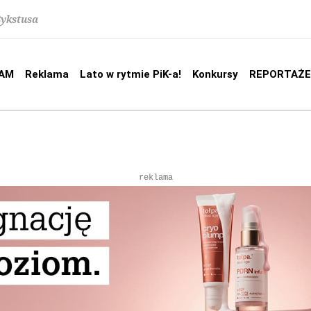
Sykstusa
AM
Reklama
Lato w rytmie PiK-a!
Konkursy
REPORTAŻE
reklama