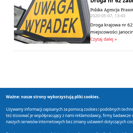
Droga nr 62 za
Polska Agencja Pras
2020-05-07, 13:43
Droga krajowa nr 62
miejscowości Janoci
Czytaj dalej »
Ważne: nasze strony wykorzystują pliki cookies.
Używamy informacji zapisanych za pomocą cookies i podobnych techno
Polityka Prywatności
Zasady korzystania z
też stosować je współpracujący z nami reklamodawcy, firmy badawcze o
naszych serwisów internetowych bez zmiany ustawień dotyczących cook
Polityka ochrony danych
Abonament