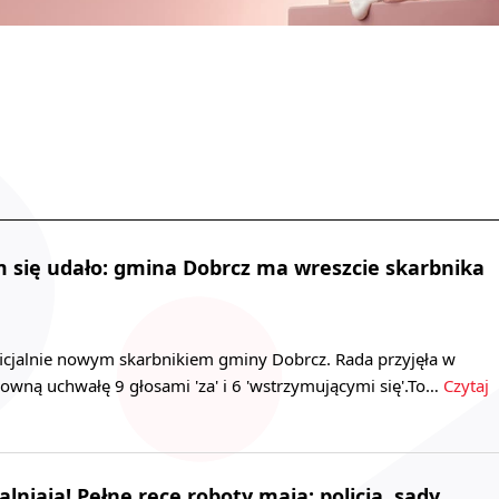
 się udało: gmina Dobrcz ma wreszcie skarbnika
icjalnie nowym skarbnikiem gminy Dobrcz. Rada przyjęła w
owną uchwałę 9 głosami 'za' i 6 'wstrzymującymi się'.To…
Czytaj
lniają! Pełne ręce roboty mają: policja, sądy,