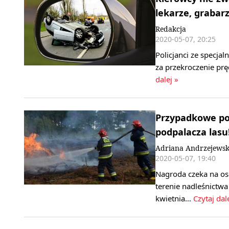
lekarze, grabarz
Redakcja
2020-05-07, 20:25
Policjanci ze specjal
za przekroczenie p
dalej »
Przypadkowe po
podpalacza lasu
Adriana Andrzejewsk
2020-05-07, 19:40
Nagroda czeka na os
terenie nadleśnictwa
kwietnia…
Czytaj dal