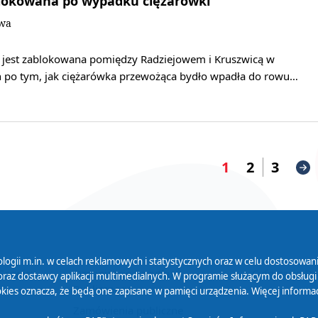
blokowana po wypadku ciężarówki
owa
 jest zablokowana pomiędzy Radziejowem i Kruszwicą w
n po tym, jak ciężarówka przewożąca bydło wpadła do rowu…
1
2
3
logii m.in. w celach reklamowych i statystycznych oraz w celu dostosow
 Serwisu
Organizacje Pożytku
Cyfryzacja D
raz dostawcy aplikacji multimedialnych. W programie służącym do obsługi
Publicznego
ies oznacza, że będą one zapisane w pamięci urządzenia. Więcej informac
Zamówienia publiczne