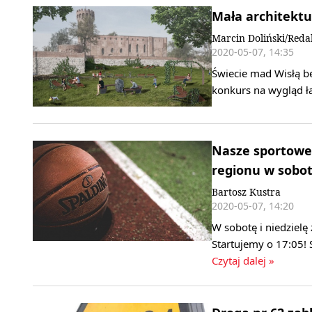
Mała architektu
Marcin Doliński/Reda
2020-05-07, 14:35
Świecie mad Wisłą bę
konkurs na wygląd ł
Nasze sportowe
regionu w sobotę
Bartosz Kustra
2020-05-07, 14:20
W sobotę i niedziel
Startujemy o 17:05!
Czytaj dalej »