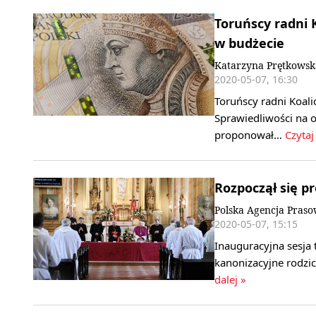
Toruńscy radni 
w budżecie
Katarzyna Prętkowsk
2020-05-07, 16:30
Toruńscy radni Koali
Sprawiedliwości na 
proponował…
Czytaj
Rozpoczął się pr
Polska Agencja Pras
2020-05-07, 15:15
Inauguracyjna sesja 
kanonizacyjne rodzic
dalej »