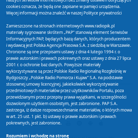
naszych serwisów internetowych bez zmiany ustawień dotyczących
Zasady korzystania z Serwisu
cookies oznacza, że będą one zapisane w pamięci urządzenia.
Więcej informacji można znaleźć w naszej
Polityce prywatności
Organizacje Pożytku Publicznego
Cyfryzacja DAB+
Zamieszczone na stronach internetowych www.radiopik.pl
materiały sygnowane skrótem „PAP” stanowią element Serwisów
Polityka ochrony danych osobowych
Informacyjnych PAP, będących bazą danych, których producentem
Abonament
i wydawcą jest Polska Agencja Prasowa S.A. z siedzibą w Warszawie.
Zamówienia publiczne
Chronione są one przepisami ustawy z dnia 4 lutego 1994 r. o
prawie autorskim i prawach pokrewnych oraz ustawy z dnia 27 lipca
2001 r. o ochronie baz danych. Powyższe materiały
Biuletyn Informacji Publicznej
wykorzystywane są przez Polskie Radio Regionalną Rozgłośnię w
Bydgoszczy „Polskie Radio Pomorza i Kujaw” S.A. na podstawie
stosownej umowy licencyjnej. Jakiekolwiek wykorzystywanie
przedmiotowych materiałów przez użytkowników Portalu, poza
przewidzianymi przez przepisy prawa wyjątkami, w szczególności
dozwolonym użytkiem osobistym, jest zabronione. PAP S.A.
zastrzega, iż dalsze rozpowszechnianie materiałów, o których mowa
w art. 25 ust. 1 pkt. b) ustawy o prawie autorskim i prawach
pokrewnych, jest zabronione.
Rozumiem i wchodzę na stronę
Projekt i realizacja: © 2022
Webtom.pl
/
strony www Piła