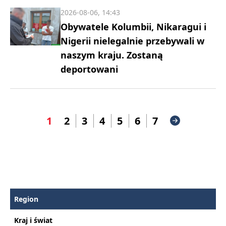
2026-08-06, 14:43
Obywatele Kolumbii, Nikaragui i
Nigerii nielegalnie przebywali w
naszym kraju. Zostaną
deportowani
1
2
3
4
5
6
7
Region
Kraj i świat