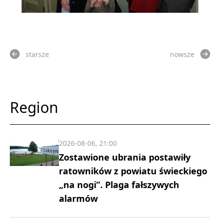
starsze
nowsze
Region
2026-08-06, 21:00
Zostawione ubrania postawiły
ratowników z powiatu świeckiego
„na nogi”. Plaga fałszywych
alarmów