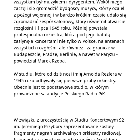
wszystkim był muzykiem i dyrygentem. Wokół niego
zaczęli się gromadzić bydgoscy muzycy, którzy ocaleli
z pożogi wojennej i w bardzo krótkim czasie udało się
zgromadzić zespół salonowy, który uświetnił otwarcie
rozgłośni 1 lipca 1945 roku. Później powstała
profesjonalna orkiestra, która pod jego batutą
zasłynęła koncertami nie tylko w Polsce, na antenach
wszystkich rozgłośni, ale również i za granicą: w
Budapeszcie, Pradze, Berlinie, a nawet w Paryżu -
powiedział Marek Rzepa.
W studiu, które od dziś nosi imię Arnolda Rezlera w
1945 roku odbywały się pierwsze próby orkiestry.
Obecnie jest to podstawowe studio, w którym
prowadzone są audycje Polskiego Radia PiK.
W związku z uroczystością w Studiu Koncertowym S2
im. Jeremiego Przybory zaprezentowane zostały
fragmenty nagrań archiwalnych orkiestry radiowej,
fragmenty zarejestrowanych rozmów z Arnoldem