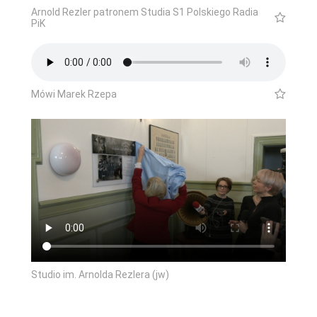
Arnold Rezler patronem Studia S1 Polskiego Radia
PiK
Mówi Marek Rzepa
Studio im. Arnolda Rezlera (jw)