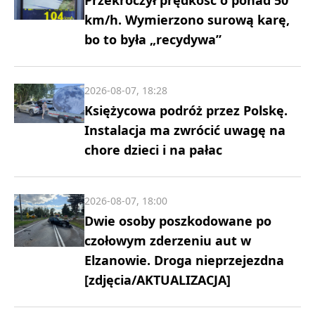
km/h. Wymierzono surową karę,
bo to była „recydywa”
2026-08-07, 18:28
Księżycowa podróż przez Polskę.
Instalacja ma zwrócić uwagę na
chore dzieci i na pałac
2026-08-07, 18:00
Dwie osoby poszkodowane po
czołowym zderzeniu aut w
Elzanowie. Droga nieprzejezdna
[zdjęcia/AKTUALIZACJA]