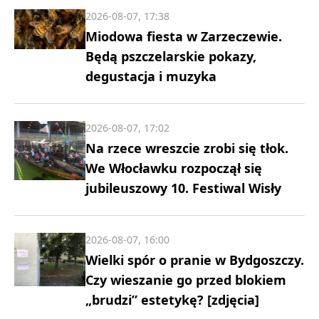
2026-08-07, 17:38
Miodowa fiesta w Zarzeczewie.
Będą pszczelarskie pokazy,
degustacja i muzyka
2026-08-07, 17:02
Na rzece wreszcie zrobi się tłok.
We Włocławku rozpoczął się
jubileuszowy 10. Festiwal Wisły
2026-08-07, 16:00
Wielki spór o pranie w Bydgoszczy.
Czy wieszanie go przed blokiem
„brudzi” estetykę? [zdjęcia]