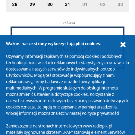
28
29
30
31
01
02
03
reklama
Ważne: nasze strony wykorzystują pliki cookies.
Używamy informacji zapisanych za pomocą cookies i podobnych
technologii m.in. w celach reklamowych i statystycznych oraz w celu
dostosowania naszych serwisów do indywidualnych potrzeb
użytkowników. Mogą też stosować je współpracujący z nami
reklamodawcy, firmy badawcze oraz dostawcy aplikacji
multimedialnych. W programie służącym do obsługi internetu
można zmienić ustawienia dotyczące cookies. Korzystanie z
Polityka Prywatności
naszych serwisów internetowych bez zmiany ustawień dotyczących
Zasady korzystania z Serwisu
cookies oznacza, że będą one zapisane w pamięci urządzenia.
Więcej informacji można znaleźć w naszej
Polityce prywatności
Organizacje Pożytku Publicznego
Cyfryzacja DAB+
Zamieszczone na stronach internetowych www.radiopik.pl
materiały sygnowane skrótem „PAP” stanowią element Serwisów
Polityka ochrony danych osobowych