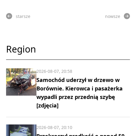
starsze
nowsze
Region
2026-08-07, 20:58
Samochód uderzył w drzewo w
Borównie. Kierowca i pasażerka
wypadli przez przednią szybę
[zdjęcia]
2026-08-07, 20:10
Przekroczył prędkość o ponad 50