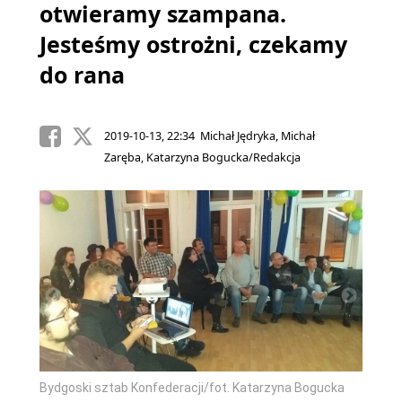
otwieramy szampana.
Jesteśmy ostrożni, czekamy
do rana
2019-10-13, 22:34 Michał Jędryka, Michał
Zaręba, Katarzyna Bogucka/Redakcja
Bydgoski sztab Konfederacji/fot. Katarzyna Bogucka
Sławom