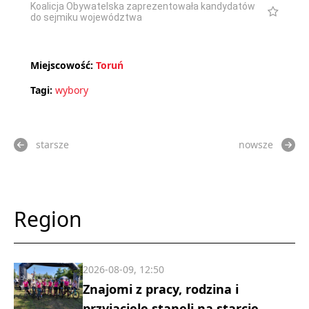
Koalicja Obywatelska zaprezentowała kandydatów
do sejmiku województwa
Miejscowość:
Toruń
Tagi:
wybory
starsze
nowsze
Region
2026-08-09, 12:50
Znajomi z pracy, rodzina i
przyjaciele stanęli na starcie