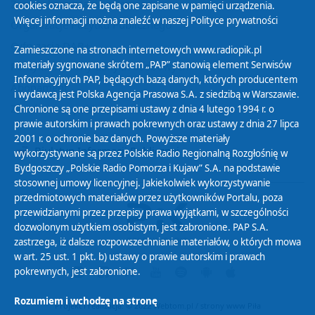
Zasady korzystania z Serwisu
cookies oznacza, że będą one zapisane w pamięci urządzenia.
Więcej informacji można znaleźć w naszej
Polityce prywatności
Organizacje Pożytku Publicznego
Cyfryzacja DAB+
Zamieszczone na stronach internetowych www.radiopik.pl
materiały sygnowane skrótem „PAP” stanowią element Serwisów
Polityka ochrony danych osobowych
Informacyjnych PAP, będących bazą danych, których producentem
Abonament
i wydawcą jest Polska Agencja Prasowa S.A. z siedzibą w Warszawie.
Zamówienia publiczne
Chronione są one przepisami ustawy z dnia 4 lutego 1994 r. o
prawie autorskim i prawach pokrewnych oraz ustawy z dnia 27 lipca
2001 r. o ochronie baz danych. Powyższe materiały
Biuletyn Informacji Publicznej
wykorzystywane są przez Polskie Radio Regionalną Rozgłośnię w
Bydgoszczy „Polskie Radio Pomorza i Kujaw” S.A. na podstawie
stosownej umowy licencyjnej. Jakiekolwiek wykorzystywanie
przedmiotowych materiałów przez użytkowników Portalu, poza
przewidzianymi przez przepisy prawa wyjątkami, w szczególności
dozwolonym użytkiem osobistym, jest zabronione. PAP S.A.
zastrzega, iż dalsze rozpowszechnianie materiałów, o których mowa
w art. 25 ust. 1 pkt. b) ustawy o prawie autorskim i prawach
pokrewnych, jest zabronione.
Rozumiem i wchodzę na stronę
Projekt i realizacja: © 2022
Webtom.pl
/
strony www Piła