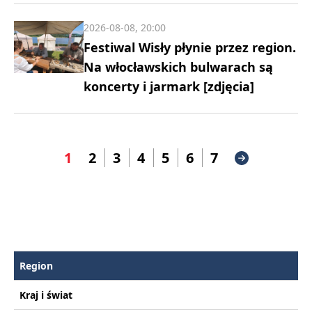
2026-08-08, 20:00
Festiwal Wisły płynie przez region.
Na włocławskich bulwarach są
koncerty i jarmark [zdjęcia]
1
2
3
4
5
6
7
Region
Kraj i świat