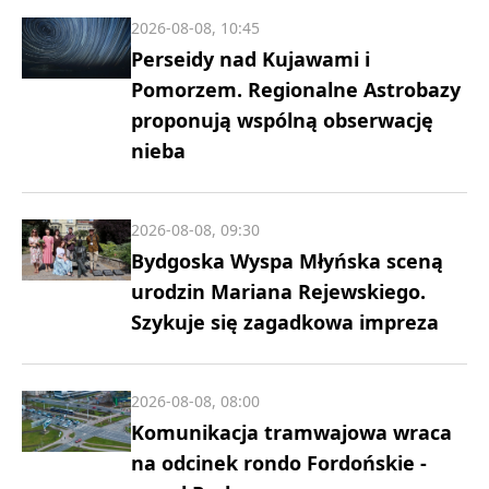
2026-08-08, 10:45
Perseidy nad Kujawami i
Pomorzem. Regionalne Astrobazy
proponują wspólną obserwację
nieba
2026-08-08, 09:30
Bydgoska Wyspa Młyńska sceną
urodzin Mariana Rejewskiego.
Szykuje się zagadkowa impreza
2026-08-08, 08:00
Komunikacja tramwajowa wraca
na odcinek rondo Fordońskie -