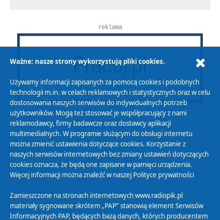
reklama
Ważne: nasze strony wykorzystują pliki cookies.
Używamy informacji zapisanych za pomocą cookies i podobnych
technologii m.in. w celach reklamowych i statystycznych oraz w celu
dostosowania naszych serwisów do indywidualnych potrzeb
użytkowników. Mogą też stosować je współpracujący z nami
reklamodawcy, firmy badawcze oraz dostawcy aplikacji
multimedialnych. W programie służącym do obsługi internetu
można zmienić ustawienia dotyczące cookies. Korzystanie z
Polityka Prywatności
naszych serwisów internetowych bez zmiany ustawień dotyczących
Zasady korzystania z Serwisu
cookies oznacza, że będą one zapisane w pamięci urządzenia.
Więcej informacji można znaleźć w naszej
Polityce prywatności
Organizacje Pożytku Publicznego
Cyfryzacja DAB+
Zamieszczone na stronach internetowych www.radiopik.pl
materiały sygnowane skrótem „PAP” stanowią element Serwisów
Polityka ochrony danych osobowych
Informacyjnych PAP, będących bazą danych, których producentem