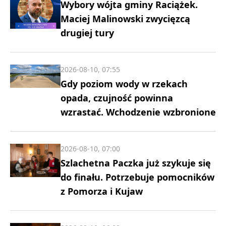
Wybory wójta gminy Raciążek.
Maciej Malinowski zwycięzcą
drugiej tury
2026-08-10, 07:55
Gdy poziom wody w rzekach
opada, czujność powinna
wzrastać. Wchodzenie wzbronione
2026-08-10, 07:00
Szlachetna Paczka już szykuje się
do finału. Potrzebuje pomocników
z Pomorza i Kujaw