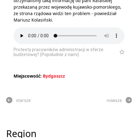
otrzymaliśmy taką informację od pani Rafalskiej
przekazaną przez wojewodę kujawsko-pomorskiego,
że strona rządowa widzi ten problem - powiedział
Mariusz Kolasiński.
Protesty pracowników administracji w sferze
budżetowej? (Popołudnie z nami)
Miejscowość:
Bydgoszcz
starsze
nowsze
Region