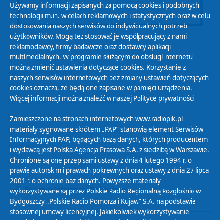
Używamy informacji zapisanych za pomocą cookies i podobnych
technologii m.in. w celach reklamowych i statystycznych oraz w celu
dostosowania naszych serwisów do indywidualnych potrzeb
użytkowników. Mogą też stosować je współpracujący z nami
reklamodawcy, firmy badawcze oraz dostawcy aplikacji
multimedialnych. W programie służącym do obsługi internetu
można zmienić ustawienia dotyczące cookies. Korzystanie z
Polityka Prywatności
naszych serwisów internetowych bez zmiany ustawień dotyczących
Zasady korzystania z Serwisu
cookies oznacza, że będą one zapisane w pamięci urządzenia.
Więcej informacji można znaleźć w naszej
Polityce prywatności
Organizacje Pożytku Publicznego
Cyfryzacja DAB+
Zamieszczone na stronach internetowych www.radiopik.pl
materiały sygnowane skrótem „PAP” stanowią element Serwisów
Polityka ochrony danych osobowych
Informacyjnych PAP, będących bazą danych, których producentem
Abonament
i wydawcą jest Polska Agencja Prasowa S.A. z siedzibą w Warszawie.
Zamówienia publiczne
Chronione są one przepisami ustawy z dnia 4 lutego 1994 r. o
prawie autorskim i prawach pokrewnych oraz ustawy z dnia 27 lipca
2001 r. o ochronie baz danych. Powyższe materiały
Biuletyn Informacji Publicznej
wykorzystywane są przez Polskie Radio Regionalną Rozgłośnię w
Bydgoszczy „Polskie Radio Pomorza i Kujaw” S.A. na podstawie
stosownej umowy licencyjnej. Jakiekolwiek wykorzystywanie