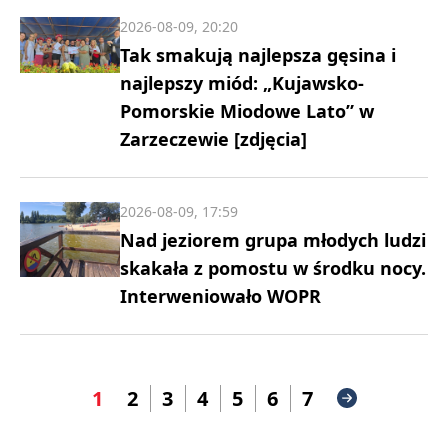
2026-08-09, 20:20
Tak smakują najlepsza gęsina i
najlepszy miód: „Kujawsko-
Pomorskie Miodowe Lato” w
Zarzeczewie [zdjęcia]
2026-08-09, 17:59
Nad jeziorem grupa młodych ludzi
skakała z pomostu w środku nocy.
Interweniowało WOPR
1
2
3
4
5
6
7