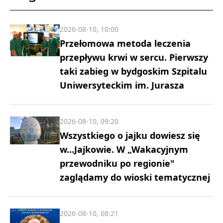
2026-08-10, 10:00
Przełomowa metoda leczenia
przepływu krwi w sercu. Pierwszy
taki zabieg w bydgoskim Szpitalu
Uniwersyteckim im. Jurasza
2026-08-10, 09:20
Wszystkiego o jajku dowiesz się
w...Jajkowie. W „Wakacyjnym
przewodniku po regionie"
zaglądamy do wioski tematycznej
2026-08-10, 08:21