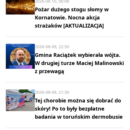
2026-08-10, 06:08
Pożar dużego stogu słomy w
Kornatowie. Nocna akcja
strażaków [AKTUALIZACJA]
2026-08-09, 22:50
Gmina Raciążek wybierała wójta.
W drugiej turze Maciej Malinowski
z przewagą
2026-08-09, 21:30
Tej chorobie można się dobrać do
skóry! Po to były bezpłatne
badania w toruńskim dermobusie