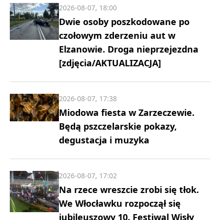
2026-08-07, 18:00
Dwie osoby poszkodowane po
czołowym zderzeniu aut w
Elzanowie. Droga nieprzejezdna
[zdjęcia/AKTUALIZACJA]
2026-08-07, 17:38
Miodowa fiesta w Zarzeczewie.
Będą pszczelarskie pokazy,
degustacja i muzyka
2026-08-07, 17:02
Na rzece wreszcie zrobi się tłok.
We Włocławku rozpoczął się
jubileuszowy 10. Festiwal Wisły