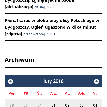
Bydgoszczą. Zginęła jedna osoba
[aktualizacja]
dzisiaj, 06:56
Płonął taras w bloku przy ulicy Potockiego w
Bydgoszczy. Ogień ugaszono w kilka minut
[zdjęcia]
przedwczoraj, 16:01
Archiwum
luty 2018
Pon.
Wt.
Śr.
Czw.
Pt.
Sob.
Nd.
29
30
31
01
02
03
04