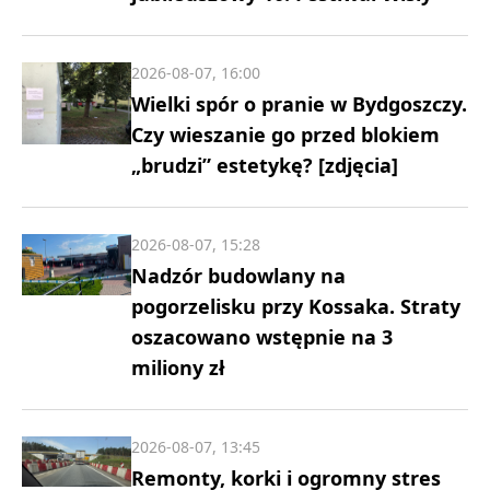
2026-08-07, 16:00
Wielki spór o pranie w Bydgoszczy.
Czy wieszanie go przed blokiem
„brudzi” estetykę? [zdjęcia]
2026-08-07, 15:28
Nadzór budowlany na
pogorzelisku przy Kossaka. Straty
oszacowano wstępnie na 3
miliony zł
2026-08-07, 13:45
Remonty, korki i ogromny stres