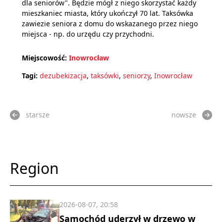
dla seniorów". Będzie mógł z niego skorzystać każdy
mieszkaniec miasta, który ukończył 70 lat. Taksówka
zawiezie seniora z domu do wskazanego przez niego
miejsca - np. do urzędu czy przychodni.
Miejscowość:
Inowrocław
Tagi:
dezubekizacja
,
taksówki
,
seniorzy
,
Inowrocław
starsze
nowsze
Region
2026-08-07, 20:58
Samochód uderzył w drzewo w