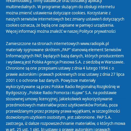
reklamodawcy, firmy badawcze oraz dostawcy aplikacji
multimedialnych. W programie służącym do obsługi internetu
można zmienić ustawienia dotyczące cookies. Korzystanie z
Polityka Prywatności
naszych serwisów internetowych bez zmiany ustawień dotyczących
Zasady korzystania z Serwisu
cookies oznacza, że będą one zapisane w pamięci urządzenia.
Więcej informacji można znaleźć w naszej
Polityce prywatności
Organizacje Pożytku Publicznego
Cyfryzacja DAB+
Zamieszczone na stronach internetowych www.radiopik.pl
materiały sygnowane skrótem „PAP” stanowią element Serwisów
Polityka ochrony danych osobowych
Informacyjnych PAP, będących bazą danych, których producentem
Abonament
i wydawcą jest Polska Agencja Prasowa S.A. z siedzibą w Warszawie.
Zamówienia publiczne
Chronione są one przepisami ustawy z dnia 4 lutego 1994 r. o
prawie autorskim i prawach pokrewnych oraz ustawy z dnia 27 lipca
2001 r. o ochronie baz danych. Powyższe materiały
Biuletyn Informacji Publicznej
wykorzystywane są przez Polskie Radio Regionalną Rozgłośnię w
Bydgoszczy „Polskie Radio Pomorza i Kujaw” S.A. na podstawie
stosownej umowy licencyjnej. Jakiekolwiek wykorzystywanie
przedmiotowych materiałów przez użytkowników Portalu, poza
przewidzianymi przez przepisy prawa wyjątkami, w szczególności
dozwolonym użytkiem osobistym, jest zabronione. PAP S.A.
zastrzega, iż dalsze rozpowszechnianie materiałów, o których mowa
w art. 25 ust. 1 pkt. b) ustawy o prawie autorskim i prawach