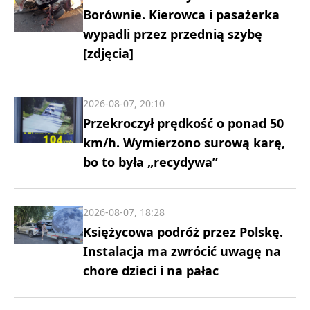
Borównie. Kierowca i pasażerka
wypadli przez przednią szybę
[zdjęcia]
2026-08-07, 20:10
Przekroczył prędkość o ponad 50
km/h. Wymierzono surową karę,
bo to była „recydywa”
2026-08-07, 18:28
Księżycowa podróż przez Polskę.
Instalacja ma zwrócić uwagę na
chore dzieci i na pałac