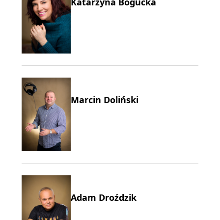
Katarzyna Bogucka
Marcin Doliński
Adam Droździk