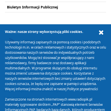
Biuletyn Informacji Publicznej
Ważne: nasze strony wykorzystują pliki cookies.
AKTUALNOŚCI RSS
Używamy informacji zapisanych za pomocą cookies i podobnych
technologii m.in. w celach reklamowych i statystycznych oraz w celu
dostosowania naszych serwisów do indywidualnych potrzeb
użytkowników. Mogą też stosować je współpracujący z nami
reklamodawcy, firmy badawcze oraz dostawcy aplikacji
multimedialnych. W programie służącym do obsługi internetu
można zmienić ustawienia dotyczące cookies. Korzystanie z
Polityka Prywatności
naszych serwisów internetowych bez zmiany ustawień dotyczących
Zasady korzystania z Serwisu
cookies oznacza, że będą one zapisane w pamięci urządzenia.
Więcej informacji można znaleźć w naszej
Polityce prywatności
Organizacje Pożytku Publicznego
Cyfryzacja DAB+
Zamieszczone na stronach internetowych www.radiopik.pl
materiały sygnowane skrótem „PAP” stanowią element Serwisów
Polityka ochrony danych osobowych
Informacyjnych PAP, będących bazą danych, których producentem