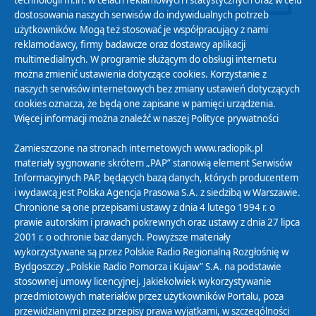
technologii m.in. w celach reklamowych i statystycznych oraz w celu
dostosowania naszych serwisów do indywidualnych potrzeb
użytkowników. Mogą też stosować je współpracujący z nami
reklamodawcy, firmy badawcze oraz dostawcy aplikacji
multimedialnych. W programie służącym do obsługi internetu
można zmienić ustawienia dotyczące cookies. Korzystanie z
Polityka Prywatności
naszych serwisów internetowych bez zmiany ustawień dotyczących
Zasady korzystania z Serwisu
cookies oznacza, że będą one zapisane w pamięci urządzenia.
Więcej informacji można znaleźć w naszej
Polityce prywatności
Organizacje Pożytku Publicznego
Cyfryzacja DAB+
Zamieszczone na stronach internetowych www.radiopik.pl
materiały sygnowane skrótem „PAP” stanowią element Serwisów
Polityka ochrony danych osobowych
Informacyjnych PAP, będących bazą danych, których producentem
Abonament
i wydawcą jest Polska Agencja Prasowa S.A. z siedzibą w Warszawie.
Zamówienia publiczne
Chronione są one przepisami ustawy z dnia 4 lutego 1994 r. o
prawie autorskim i prawach pokrewnych oraz ustawy z dnia 27 lipca
2001 r. o ochronie baz danych. Powyższe materiały
Biuletyn Informacji Publicznej
wykorzystywane są przez Polskie Radio Regionalną Rozgłośnię w
Bydgoszczy „Polskie Radio Pomorza i Kujaw” S.A. na podstawie
stosownej umowy licencyjnej. Jakiekolwiek wykorzystywanie
przedmiotowych materiałów przez użytkowników Portalu, poza
przewidzianymi przez przepisy prawa wyjątkami, w szczególności