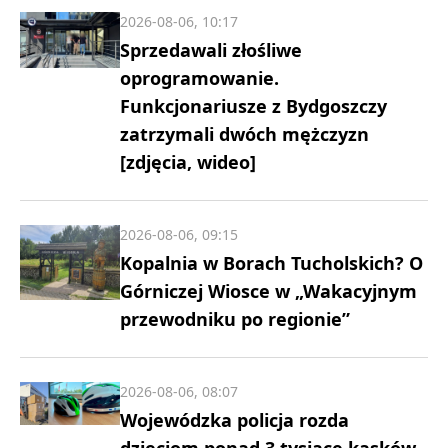
2026-08-06, 10:17
Sprzedawali złośliwe
oprogramowanie.
Funkcjonariusze z Bydgoszczy
zatrzymali dwóch mężczyzn
[zdjęcia, wideo]
2026-08-06, 09:15
Kopalnia w Borach Tucholskich? O
Górniczej Wiosce w „Wakacyjnym
przewodniku po regionie”
2026-08-06, 08:07
Wojewódzka policja rozda
dzieciom ponad 3 tysiące kasków.