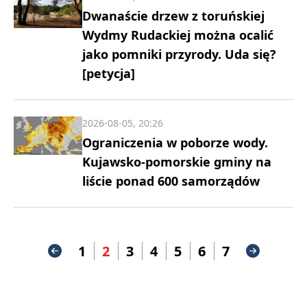
Dwanaście drzew z toruńskiej
Wydmy Rudackiej można ocalić
jako pomniki przyrody. Uda się?
[petycja]
2026-08-05, 20:26
Ograniczenia w poborze wody.
Kujawsko-pomorskie gminy na
liście ponad 600 samorządów
1
2
3
4
5
6
7