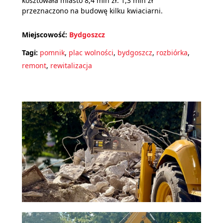
kosztowała miasto 8,4 mln zł. 1,3 mln zł
przeznaczono na budowę kilku kwiaciarni.
Miejscowość:
Bydgoszcz
Tagi:
pomnik
,
plac wolności
,
bydgoszcz
,
rozbiórka
,
remont
,
rewitalizacja