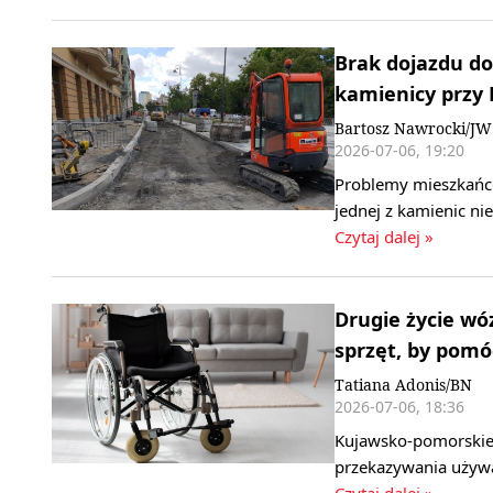
Brak dojazdu do
kamienicy przy 
Bartosz Nawrocki/JW
2026-07-06, 19:20
Problemy mieszkańc
jednej z kamienic n
Czytaj dalej »
Drugie życie w
sprzęt, by pomó
Tatiana Adonis/BN
2026-07-06, 18:36
Kujawsko-pomorskie 
przekazywania używan