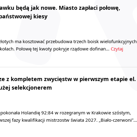
awku będą jak nowe. Miasto zapłaci połowę,
 państwowej kiesy
 złotych ma kosztować przebudowa trzech boisk wielofunkcyjnych
zkołach. Połowę tej kwoty pokryje rządowe dofinan…
Czytaj
ze z kompletem zwycięstw w pierwszym etapie el.
łużej selekcjonerem
i pokonała Holandię 92:84 w rozegranym w Krakowie szóstym,
szej fazy kwalifikacji mistrzostw świata 2027. „Biało-czerwoni”…