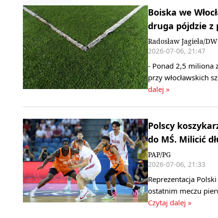
Boiska we Włocł
druga pójdzie z
Radosław Jagieła/DW
2026-07-06, 21:47
- Ponad 2,5 miliona
przy włocławskich s
dalej »
Polscy koszykar
do MŚ. Milicić d
PAP/PG
2026-07-06, 21:33
Reprezentacja Polsk
ostatnim meczu pierw
Czytaj dalej »