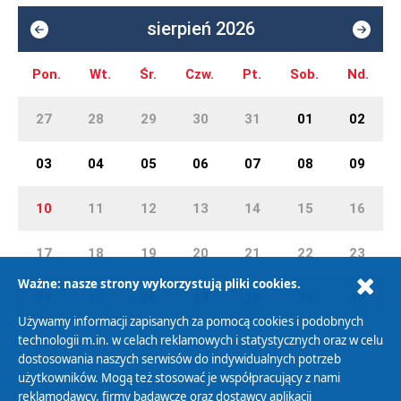
sierpień 2026
Pon.
Wt.
Śr.
Czw.
Pt.
Sob.
Nd.
27
28
29
30
31
01
02
03
04
05
06
07
08
09
10
11
12
13
14
15
16
17
18
19
20
21
22
23
Ważne: nasze strony wykorzystują pliki cookies.
24
25
26
27
28
29
30
Używamy informacji zapisanych za pomocą cookies i podobnych
technologii m.in. w celach reklamowych i statystycznych oraz w celu
31
01
02
03
04
05
06
dostosowania naszych serwisów do indywidualnych potrzeb
użytkowników. Mogą też stosować je współpracujący z nami
reklamodawcy, firmy badawcze oraz dostawcy aplikacji