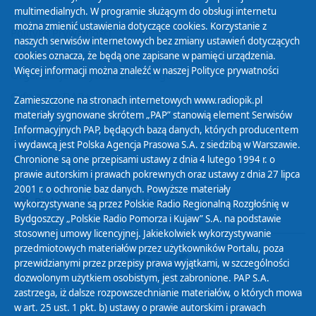
multimedialnych. W programie służącym do obsługi internetu
można zmienić ustawienia dotyczące cookies. Korzystanie z
Polityka Prywatności
naszych serwisów internetowych bez zmiany ustawień dotyczących
Zasady korzystania z Serwisu
cookies oznacza, że będą one zapisane w pamięci urządzenia.
Więcej informacji można znaleźć w naszej
Polityce prywatności
Organizacje Pożytku Publicznego
Cyfryzacja DAB+
Zamieszczone na stronach internetowych www.radiopik.pl
materiały sygnowane skrótem „PAP” stanowią element Serwisów
Polityka ochrony danych osobowych
Informacyjnych PAP, będących bazą danych, których producentem
Abonament
i wydawcą jest Polska Agencja Prasowa S.A. z siedzibą w Warszawie.
Zamówienia publiczne
Chronione są one przepisami ustawy z dnia 4 lutego 1994 r. o
prawie autorskim i prawach pokrewnych oraz ustawy z dnia 27 lipca
2001 r. o ochronie baz danych. Powyższe materiały
Biuletyn Informacji Publicznej
wykorzystywane są przez Polskie Radio Regionalną Rozgłośnię w
Bydgoszczy „Polskie Radio Pomorza i Kujaw” S.A. na podstawie
stosownej umowy licencyjnej. Jakiekolwiek wykorzystywanie
przedmiotowych materiałów przez użytkowników Portalu, poza
przewidzianymi przez przepisy prawa wyjątkami, w szczególności
dozwolonym użytkiem osobistym, jest zabronione. PAP S.A.
zastrzega, iż dalsze rozpowszechnianie materiałów, o których mowa
w art. 25 ust. 1 pkt. b) ustawy o prawie autorskim i prawach