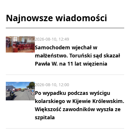
Najnowsze wiadomości
2026-08-10, 12:49
Samochodem wjechał w
małżeństwo. Toruński sąd skazał
Pawła W. na 11 lat więzienia
2026-08-10, 12:00
Po wypadku podczas wyścigu
kolarskiego w Kijewie Królewskim.
Większość zawodników wyszła ze
szpitala