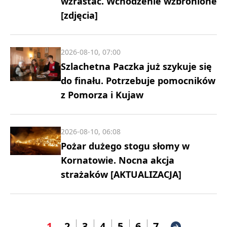
wzrastać. Wchodzenie wzbronione
[zdjęcia]
2026-08-10, 07:00
Szlachetna Paczka już szykuje się
do finału. Potrzebuje pomocników
z Pomorza i Kujaw
2026-08-10, 06:08
Pożar dużego stogu słomy w
Kornatowie. Nocna akcja
strażaków [AKTUALIZACJA]
1
2
3
4
5
6
7