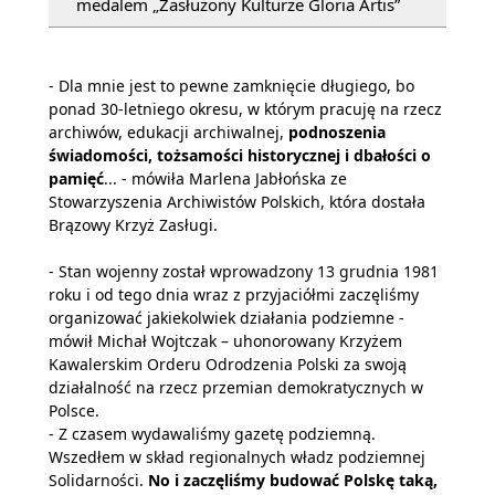
medalem „Zasłużony Kulturze Gloria Artis”
- Dla mnie jest to pewne zamknięcie długiego, bo
ponad 30-letniego okresu, w którym pracuję na rzecz
archiwów, edukacji archiwalnej,
podnoszenia
świadomości, tożsamości historycznej i dbałości o
pamięć
... - mówiła Marlena Jabłońska ze
Stowarzyszenia Archiwistów Polskich, która dostała
Brązowy Krzyż Zasługi.
- Stan wojenny został wprowadzony 13 grudnia 1981
roku i od tego dnia wraz z przyjaciółmi zaczęliśmy
organizować jakiekolwiek działania podziemne -
mówił Michał Wojtczak – uhonorowany Krzyżem
Kawalerskim Orderu Odrodzenia Polski za swoją
działalność na rzecz przemian demokratycznych w
Polsce.
- Z czasem wydawaliśmy gazetę podziemną.
Wszedłem w skład regionalnych władz podziemnej
Solidarności.
No i zaczęliśmy budować Polskę taką,