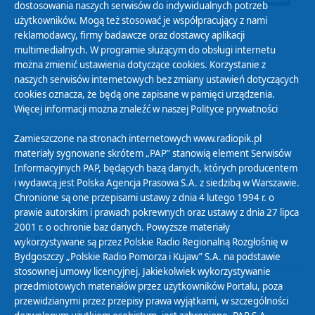
dostosowania naszych serwisów do indywidualnych potrzeb
użytkowników. Mogą też stosować je współpracujący z nami
reklamodawcy, firmy badawcze oraz dostawcy aplikacji
multimedialnych. W programie służącym do obsługi internetu
można zmienić ustawienia dotyczące cookies. Korzystanie z
Polityka Prywatności
naszych serwisów internetowych bez zmiany ustawień dotyczących
Zasady korzystania z Serwisu
cookies oznacza, że będą one zapisane w pamięci urządzenia.
Więcej informacji można znaleźć w naszej
Polityce prywatności
Organizacje Pożytku Publicznego
Cyfryzacja DAB+
Zamieszczone na stronach internetowych www.radiopik.pl
materiały sygnowane skrótem „PAP” stanowią element Serwisów
Polityka ochrony danych osobowych
Informacyjnych PAP, będących bazą danych, których producentem
Abonament
i wydawcą jest Polska Agencja Prasowa S.A. z siedzibą w Warszawie.
Zamówienia publiczne
Chronione są one przepisami ustawy z dnia 4 lutego 1994 r. o
prawie autorskim i prawach pokrewnych oraz ustawy z dnia 27 lipca
2001 r. o ochronie baz danych. Powyższe materiały
Biuletyn Informacji Publicznej
wykorzystywane są przez Polskie Radio Regionalną Rozgłośnię w
Bydgoszczy „Polskie Radio Pomorza i Kujaw” S.A. na podstawie
stosownej umowy licencyjnej. Jakiekolwiek wykorzystywanie
przedmiotowych materiałów przez użytkowników Portalu, poza
przewidzianymi przez przepisy prawa wyjątkami, w szczególności