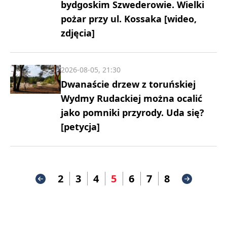
bydgoskim Szwederowie. Wielki
pożar przy ul. Kossaka [wideo,
zdjęcia]
2026-08-05, 21:30
Dwanaście drzew z toruńskiej
Wydmy Rudackiej można ocalić
jako pomniki przyrody. Uda się?
[petycja]
2
3
4
5
6
7
8