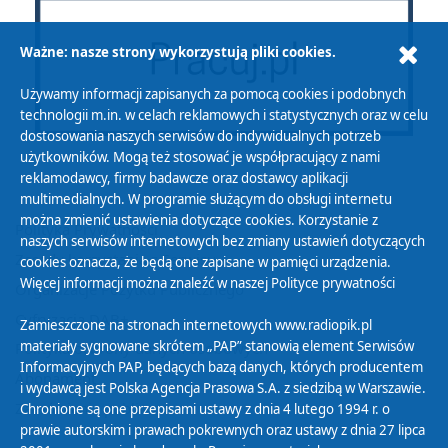
Ważne: nasze strony wykorzystują pliki cookies.
Używamy informacji zapisanych za pomocą cookies i podobnych
technologii m.in. w celach reklamowych i statystycznych oraz w celu
dostosowania naszych serwisów do indywidualnych potrzeb
użytkowników. Mogą też stosować je współpracujący z nami
reklamodawcy, firmy badawcze oraz dostawcy aplikacji
multimedialnych. W programie służącym do obsługi internetu
można zmienić ustawienia dotyczące cookies. Korzystanie z
Polityka Prywatności
naszych serwisów internetowych bez zmiany ustawień dotyczących
Zasady korzystania z Serwisu
cookies oznacza, że będą one zapisane w pamięci urządzenia.
Więcej informacji można znaleźć w naszej
Polityce prywatności
Organizacje Pożytku Publicznego
Cyfryzacja DAB+
Zamieszczone na stronach internetowych www.radiopik.pl
materiały sygnowane skrótem „PAP” stanowią element Serwisów
Polityka ochrony danych osobowych
Informacyjnych PAP, będących bazą danych, których producentem
Abonament
i wydawcą jest Polska Agencja Prasowa S.A. z siedzibą w Warszawie.
Zamówienia publiczne
Chronione są one przepisami ustawy z dnia 4 lutego 1994 r. o
prawie autorskim i prawach pokrewnych oraz ustawy z dnia 27 lipca