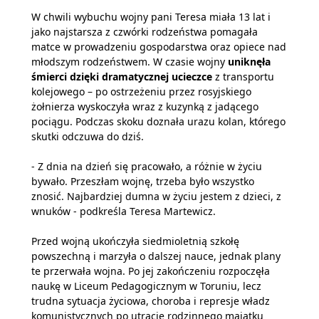
W chwili wybuchu wojny pani Teresa miała 13 lat i
jako najstarsza z czwórki rodzeństwa pomagała
matce w prowadzeniu gospodarstwa oraz opiece nad
młodszym rodzeństwem. W czasie wojny
uniknęła
śmierci dzięki dramatycznej ucieczce
z transportu
kolejowego – po ostrzeżeniu przez rosyjskiego
żołnierza wyskoczyła wraz z kuzynką z jadącego
pociągu. Podczas skoku doznała urazu kolan, którego
skutki odczuwa do dziś.
- Z dnia na dzień się pracowało, a różnie w życiu
bywało. Przeszłam wojnę, trzeba było wszystko
znosić. Najbardziej dumna w życiu jestem z dzieci, z
wnuków - podkreśla Teresa Martewicz.
Przed wojną ukończyła siedmioletnią szkołę
powszechną i marzyła o dalszej nauce, jednak plany
te przerwała wojna. Po jej zakończeniu rozpoczęła
naukę w Liceum Pedagogicznym w Toruniu, lecz
trudna sytuacja życiowa, choroba i represje władz
komunistycznych po utracie rodzinnego majątku