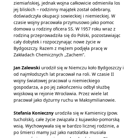
ziemiańskiej, jednak wojna całkowicie odmieniła los
jej bliskich – rodzinny majątek został odebrany,
doświadczyła okupacji sowieckiej i niemieckiej. W
czasie wojny pracowała przymusowo jako pomoc
domowa u rodziny oficera SS. W 1957 roku wraz z
rodziną przeprowadziła się do Polski, pozostawiając
cały dobytek i rozpoczynając nowe życie w
Bydgoszczy. Razem z mężem podjęła pracę w
Zakładach Chemicznych „Zachem”.
Jan Zalewski
urodził się w Niemczu koło Bydgoszczy i
od najmłodszych lat pracował na roli. W czasie II
wojny światowej pracował u niemieckiego
gospodarza, a po jej zakończeniu odbył służbę
wojskową w rejonie Wrocławia. Przez wiele lat
pracował jako dyżurny ruchu w Maksymilianowie.
Stefania Konieczny
urodziła się w Kamienicy (pow.
tucholski), całe życie związała z kujawsko-pomorską
wsią. Wychowywała się w bardzo licznej rodzinie, a
po śmierci mamy już jako nastolatka musiała