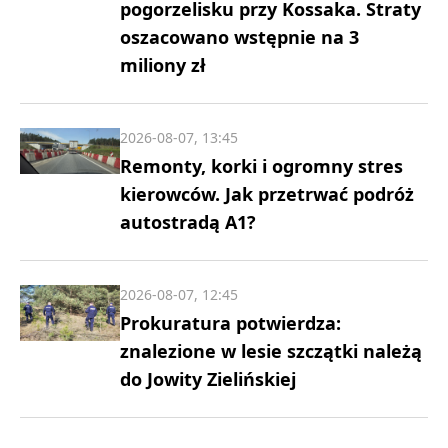
pogorzelisku przy Kossaka. Straty
oszacowano wstępnie na 3
miliony zł
2026-08-07, 13:45
Remonty, korki i ogromny stres
kierowców. Jak przetrwać podróż
autostradą A1?
2026-08-07, 12:45
Prokuratura potwierdza:
znalezione w lesie szczątki należą
do Jowity Zielińskiej