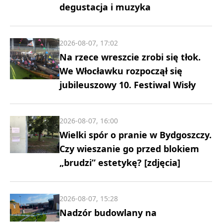
degustacja i muzyka
2026-08-07, 17:02
Na rzece wreszcie zrobi się tłok.
We Włocławku rozpoczął się
jubileuszowy 10. Festiwal Wisły
2026-08-07, 16:00
Wielki spór o pranie w Bydgoszczy.
Czy wieszanie go przed blokiem
„brudzi” estetykę? [zdjęcia]
2026-08-07, 15:28
Nadzór budowlany na