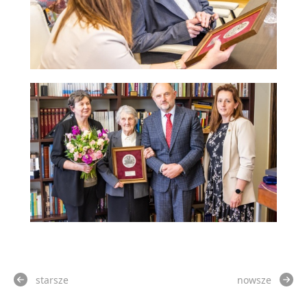
starsze
nowsze