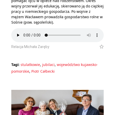
pomagać ojcu w opiece nad rodzeństwem. Okres
wojny przerwał jej edukację, skierowano ją do ciężkiej
pracy u niemieckiego gospodarza. Po wojnie z
mężem Wacławem prowadziła gospodarstwo rolne w
Sośnie (pow. sępoleński).
Relacja Michała Zaręby
Tagi:
stulatkowie
,
jubilaci
,
województwo kujawsko-
pomorskie
,
Piotr Całbecki