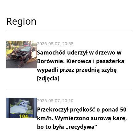
Region
2026-08-07, 20:58
Samochód uderzył w drzewo w
Borównie. Kierowca i pasażerka
wypadli przez przednią szybę
[zdjęcia]
2026-08-07, 20:10
Przekroczył prędkość o ponad 50
km/h. Wymierzono surową karę,
bo to była „recydywa”