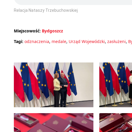
Relacja Nataszy Trzebuchowskiej
Miejscowość:
Bydgoszcz
Tagi:
odznaczenia
,
medale
,
Urząd Wojewódzki
,
zasłużeni
,
B