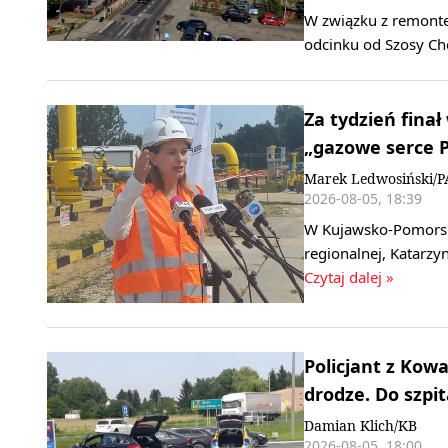
W związku z remonte
odcinku od Szosy Che
Za tydzień finał
„gazowe serce P
Marek Ledwosiński/P
2026-08-05, 18:39
W Kujawsko-Pomorskie
regionalnej, Katarzy
Czytaj dalej »
Policjant z Kow
drodze. Do szpit
Damian Klich/KB
2026-08-05, 18:00