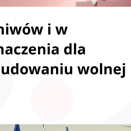
hiwów i w
aczenia dla
budowaniu wolnej