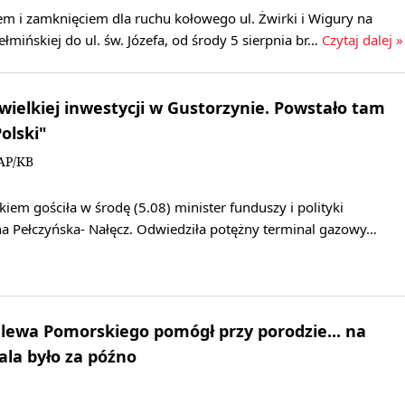
m i zamknięciem dla ruchu kołowego ul. Żwirki i Wigury na
łmińskiej do ul. św. Józefa, od środy 5 sierpnia br…
Czytaj dalej »
 wielkiej inwestycji w Gustorzynie. Powstało tam
olski"
AP/KB
m gościła w środę (5.08) minister funduszy i polityki
na Pełczyńska- Nałęcz. Odwiedziła potężny terminal gazowy…
alewa Pomorskiego pomógł przy porodzie... na
ala było za późno