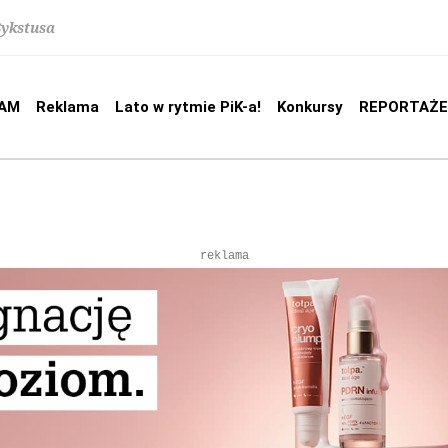
Sykstusa
AM
Reklama
Lato w rytmie PiK-a!
Konkursy
REPORTAŻE
reklama