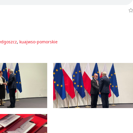
ydgoszcz
,
kuajwso-pomorskie