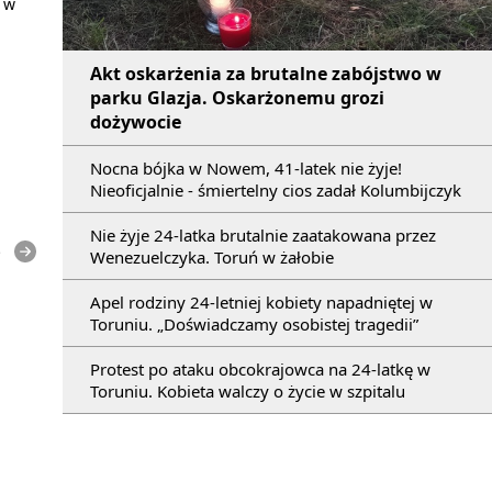
 w
Akt oskarżenia za brutalne zabójstwo w
parku Glazja. Oskarżonemu grozi
dożywocie
Nocna bójka w Nowem, 41-latek nie żyje!
Nieoficjalnie - śmiertelny cios zadał Kolumbijczyk
Nie żyje 24-latka brutalnie zaatakowana przez
e
Wenezuelczyka. Toruń w żałobie
Apel rodziny 24-letniej kobiety napadniętej w
Toruniu. „Doświadczamy osobistej tragedii”
Protest po ataku obcokrajowca na 24-latkę w
Toruniu. Kobieta walczy o życie w szpitalu