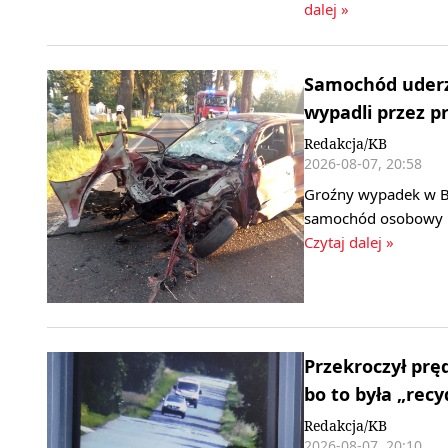
dalej »
Samochód uderz
wypadli przez pr
Redakcja/KB
2026-08-07, 20:58
Groźny wypadek w B
samochód osobowy ud
Czytaj dalej »
Przekroczył pr
bo to była „rec
Redakcja/KB
2026-08-07, 20:10