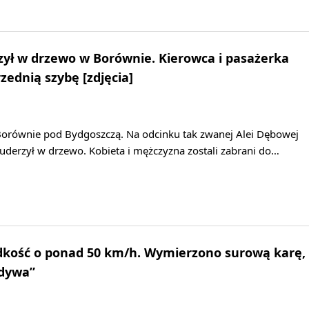
ył w drzewo w Borównie. Kierowca i pasażerka
zednią szybę [zdjęcia]
orównie pod Bydgoszczą. Na odcinku tak zwanej Alei Dębowej
erzył w drzewo. Kobieta i mężczyzna zostali zabrani do…
ędkość o ponad 50 km/h. Wymierzono surową karę,
ydywa”