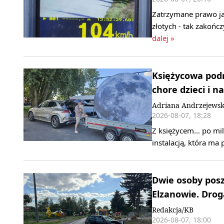
Zatrzymane prawo ja
złotych - tak zakończ
dalej »
Księżycowa podr
chore dzieci i n
Adriana Andrzejews
2026-08-07, 18:28
Z księżycem... po mi
instalacją, która ma
Dwie osoby pos
Elzanowie. Drog
Redakcja/KB
2026-08-07, 18:00