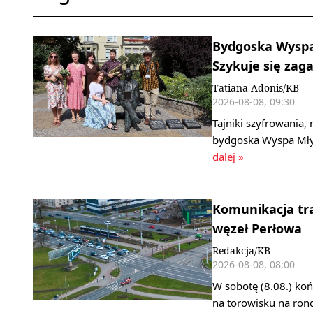
Bydgoska Wyspa
Szykuje się za
Tatiana Adonis/KB
2026-08-08, 09:30
Tajniki szyfrowania,
bydgoska Wyspa Młyń
dalej »
Komunikacja tr
węzeł Perłowa
Redakcja/KB
2026-08-08, 08:00
W sobotę (8.08.) koń
na torowisku na ro