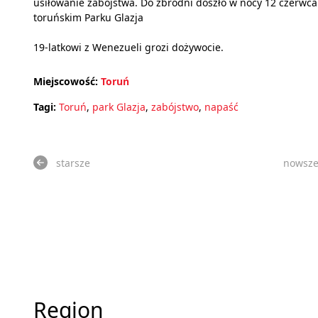
usiłowanie zabójstwa. Do zbrodni doszło w nocy 12 czerwca
toruńskim Parku Glazja
19-latkowi z Wenezueli grozi dożywocie.
Miejscowość:
Toruń
Tagi:
Toruń
,
park Glazja
,
zabójstwo
,
napaść
starsze
nowsz
Region