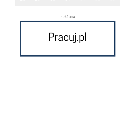
reklama
n