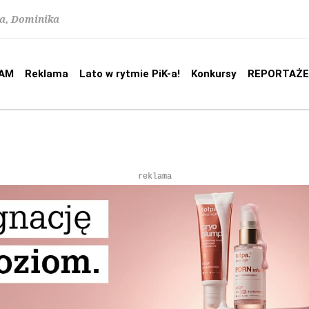
na, Dominika
AM
Reklama
Lato w rytmie PiK-a!
Konkursy
REPORTAŻE
reklama