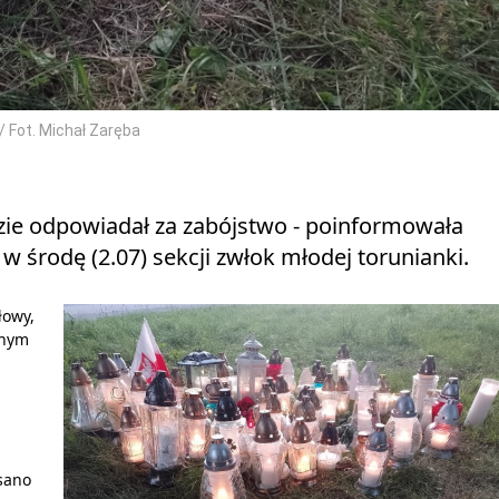
/ Fot. Michał Zaręba
zie odpowiadał za zabójstwo - poinformowała
 środę (2.07) sekcji zwłok młodej torunianki.
łowy,
nnym
sano