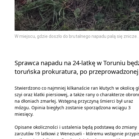
W miejscu, gdzie doszło do brutalnego napadu palą się znicze. 
Sprawca napadu na 24-latkę w Toruniu będ
toruńska prokuratura, po przeprowadzonej w
Stwierdzono co najmniej kilkanaście ran kłutych w okolicę g
szyi oraz klatki piersiowej, a także rany o charakterze obro
na dłoniach zmarłej. Wstępną przyczyną śmierci był uraz
mózgu. Opinia biegłych zostanie sporządzona wciągu 3
miesięcy.
Opisane okoliczności i ustalenia będą podstawą do zmiany
zarzutów 19 latkowi z Wenezueli - któremu wstępnie przypi