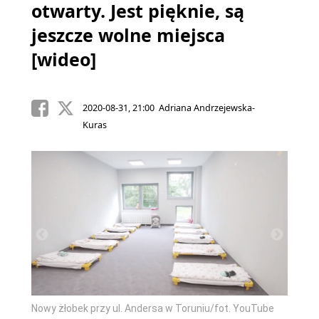
otwarty. Jest pięknie, są
jeszcze wolne miejsca
[wideo]
2020-08-31, 21:00 Adriana Andrzejewska-
Kuras
Tube
Nowy żłobek przy ul. Andersa w Toruniu/fot. YouTube
Nowy ż