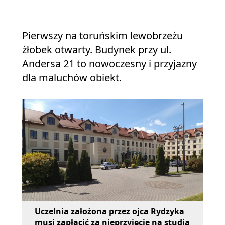
Pierwszy na toruńskim lewobrzeżu
żłobek otwarty. Budynek przy ul.
Andersa 21 to nowoczesny i przyjazny
dla maluchów obiekt.
Uczelnia założona przez ojca Rydzyka
musi zapłacić za nieprzyjęcie na studia