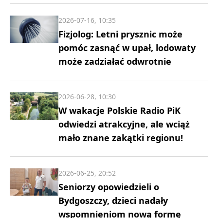
2026-07-16, 10:35
Fizjolog: Letni prysznic może
pomóc zasnąć w upał, lodowaty
może zadziałać odwrotnie
2026-06-28, 10:30
W wakacje Polskie Radio PiK
odwiedzi atrakcyjne, ale wciąż
mało znane zakątki regionu!
2026-06-25, 20:52
Seniorzy opowiedzieli o
Bydgoszczy, dzieci nadały
wspomnieniom nową formę