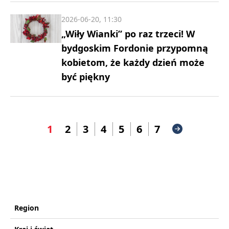
2026-06-20, 11:30
„Wiły Wianki” po raz trzeci! W
bydgoskim Fordonie przypomną
kobietom, że każdy dzień może
być piękny
1
2
3
4
5
6
7
Region