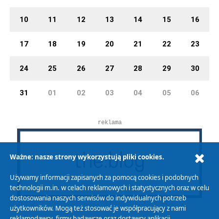
10
11
12
13
14
15
16
17
18
19
20
21
22
23
24
25
26
27
28
29
30
31
01
02
03
04
05
06
reklama
Ważne: nasze strony wykorzystują pliki cookies.
Używamy informacji zapisanych za pomocą cookies i podobnych
technologii m.in. w celach reklamowych i statystycznych oraz w celu
dostosowania naszych serwisów do indywidualnych potrzeb
użytkowników. Mogą też stosować je współpracujący z nami
reklamodawcy, firmy badawcze oraz dostawcy aplikacji