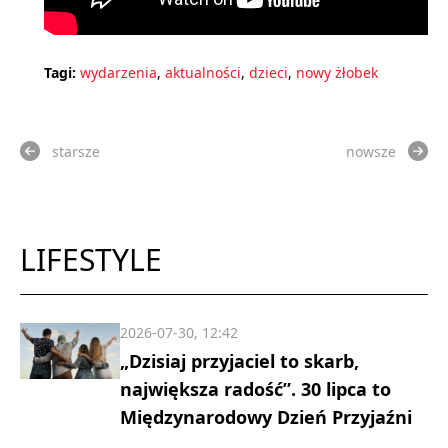
Tagi:
wydarzenia
,
aktualności
,
dzieci
,
nowy żłobek
starsze
nowsze
LIFESTYLE
2026-07-30, 12:42
„Dzisiaj przyjaciel to skarb,
największa radość”. 30 lipca to
Międzynarodowy Dzień Przyjaźni