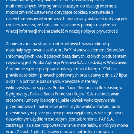
multimedialnych. W programie służącym do obsługi internetu
można zmienić ustawienia dotyczące cookies. Korzystanie z
Polityka Prywatności
naszych serwisów internetowych bez zmiany ustawień dotyczących
Zasady korzystania z Serwisu
cookies oznacza, że będą one zapisane w pamięci urządzenia.
Więcej informacji można znaleźć w naszej
Polityce prywatności
Organizacje Pożytku Publicznego
Cyfryzacja DAB+
Zamieszczone na stronach internetowych www.radiopik.pl
materiały sygnowane skrótem „PAP” stanowią element Serwisów
Polityka ochrony danych osobowych
Informacyjnych PAP, będących bazą danych, których producentem
Abonament
i wydawcą jest Polska Agencja Prasowa S.A. z siedzibą w Warszawie.
Zamówienia publiczne
Chronione są one przepisami ustawy z dnia 4 lutego 1994 r. o
prawie autorskim i prawach pokrewnych oraz ustawy z dnia 27 lipca
2001 r. o ochronie baz danych. Powyższe materiały
Biuletyn Informacji Publicznej
wykorzystywane są przez Polskie Radio Regionalną Rozgłośnię w
Bydgoszczy „Polskie Radio Pomorza i Kujaw” S.A. na podstawie
stosownej umowy licencyjnej. Jakiekolwiek wykorzystywanie
przedmiotowych materiałów przez użytkowników Portalu, poza
przewidzianymi przez przepisy prawa wyjątkami, w szczególności
dozwolonym użytkiem osobistym, jest zabronione. PAP S.A.
zastrzega, iż dalsze rozpowszechnianie materiałów, o których mowa
w art. 25 ust. 1 pkt. b) ustawy o prawie autorskim i prawach