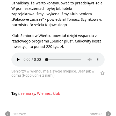
uznaliśmy, że warto kontynuować to przedsięwzięcie.
W pomieszczeniach byłej biblioteki
zaprojektowaliśmy i wykonaliśmy Klub Seniora
„Pałacowe zacisze” - powiedział Tomasz Szymkowski,
burmistrz Brześcia Kujawskiego.
Klub Seniora w Wieńcu powstał dzięki wsparciu z
rządowego programu „Senior plus”. Całkowity koszt
inwestycji to ponad 220 tys. zł.
Seniorzy w Wieńcu mają swoje miejsce. Jest jak w
domu (Popołudnie z nami)
Tagi:
seniorzy
,
Wieniec
,
klub
starsze
nowsze