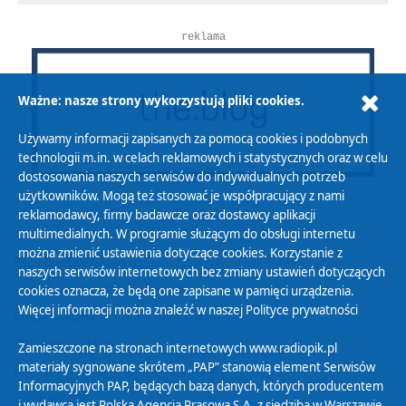
reklama
Ważne: nasze strony wykorzystują pliki cookies.
Używamy informacji zapisanych za pomocą cookies i podobnych
technologii m.in. w celach reklamowych i statystycznych oraz w celu
dostosowania naszych serwisów do indywidualnych potrzeb
użytkowników. Mogą też stosować je współpracujący z nami
reklamodawcy, firmy badawcze oraz dostawcy aplikacji
multimedialnych. W programie służącym do obsługi internetu
można zmienić ustawienia dotyczące cookies. Korzystanie z
Polityka Prywatności
naszych serwisów internetowych bez zmiany ustawień dotyczących
Zasady korzystania z Serwisu
cookies oznacza, że będą one zapisane w pamięci urządzenia.
Więcej informacji można znaleźć w naszej
Polityce prywatności
Organizacje Pożytku Publicznego
Cyfryzacja DAB+
Zamieszczone na stronach internetowych www.radiopik.pl
materiały sygnowane skrótem „PAP” stanowią element Serwisów
Polityka ochrony danych osobowych
Informacyjnych PAP, będących bazą danych, których producentem
Abonament
i wydawcą jest Polska Agencja Prasowa S.A. z siedzibą w Warszawie.