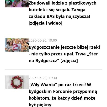
Zbudowali łodzie z plastikowych
butelek i się ścigali. Załoga
zakładu BAS była najszybsza!
[zdjęcia i wideo]
2026-06-20, 19:00
Bydgoszczanie jeszcze bliżej rzeki
- nie tylko przez upał. Trwa „Ster
na Bydgoszcz" [zdjęcia]
2026-06-20, 11:30
„Wiły Wianki” po raz trzeci! W
bydgoskim Fordonie przypomną
kobietom, że każdy dzień może
być piękny