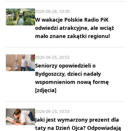
2026-06-28, 10:30
W wakacje Polskie Radio PiK
odwiedzi atrakcyjne, ale wciąż
mało znane zakątki regionu!
2026-06-25, 20:52
Seniorzy opowiedzieli o
Bydgoszczy, dzieci nadały
wspomnieniom nową formę
[zdjęcia]
2026-06-23, 10:53
Jaki jest wymarzony prezent dla
taty na Dzień Ojca? Odpowiadają