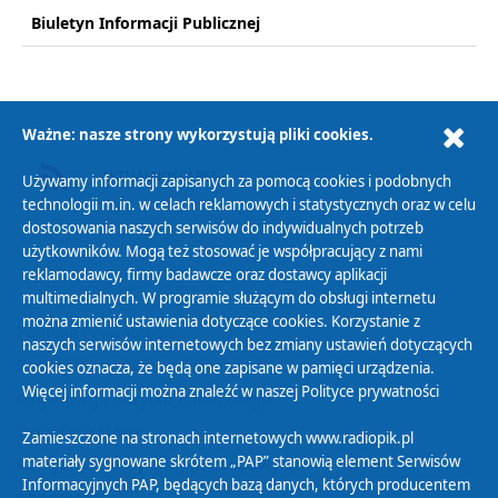
Biuletyn Informacji Publicznej
Ważne: nasze strony wykorzystują pliki cookies.
AKTUALNOŚCI RSS
Używamy informacji zapisanych za pomocą cookies i podobnych
technologii m.in. w celach reklamowych i statystycznych oraz w celu
dostosowania naszych serwisów do indywidualnych potrzeb
użytkowników. Mogą też stosować je współpracujący z nami
reklamodawcy, firmy badawcze oraz dostawcy aplikacji
multimedialnych. W programie służącym do obsługi internetu
można zmienić ustawienia dotyczące cookies. Korzystanie z
Polityka Prywatności
naszych serwisów internetowych bez zmiany ustawień dotyczących
Zasady korzystania z Serwisu
cookies oznacza, że będą one zapisane w pamięci urządzenia.
Więcej informacji można znaleźć w naszej
Polityce prywatności
Organizacje Pożytku Publicznego
Cyfryzacja DAB+
Zamieszczone na stronach internetowych www.radiopik.pl
materiały sygnowane skrótem „PAP” stanowią element Serwisów
Polityka ochrony danych osobowych
Informacyjnych PAP, będących bazą danych, których producentem
Abonament