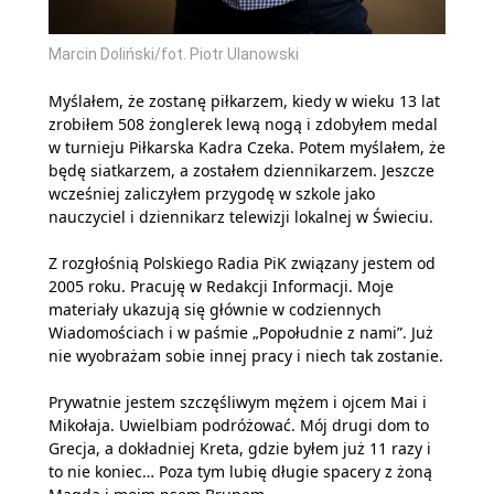
Marcin Doliński/fot. Piotr Ulanowski
Myślałem, że zostanę piłkarzem, kiedy w wieku 13 lat
zrobiłem 508 żonglerek lewą nogą i zdobyłem medal
w turnieju Piłkarska Kadra Czeka. Potem myślałem, że
będę siatkarzem, a zostałem dziennikarzem. Jeszcze
wcześniej zaliczyłem przygodę w szkole jako
nauczyciel i dziennikarz telewizji lokalnej w Świeciu.
Z rozgłośnią Polskiego Radia PiK związany jestem od
2005 roku. Pracuję w Redakcji Informacji. Moje
materiały ukazują się głównie w codziennych
Wiadomościach i w paśmie „Popołudnie z nami”. Już
nie wyobrażam sobie innej pracy i niech tak zostanie.
Prywatnie jestem szczęśliwym mężem i ojcem Mai i
Mikołaja. Uwielbiam podróżować. Mój drugi dom to
Grecja, a dokładniej Kreta, gdzie byłem już 11 razy i
to nie koniec… Poza tym lubię długie spacery z żoną