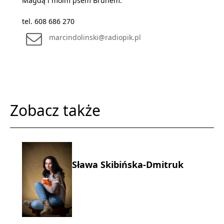
Magdą i moim psem Brunem.
tel. 608 686 270
marcindolinski@radiopik.pl
Zobacz także
Sława Skibińska-Dmitruk