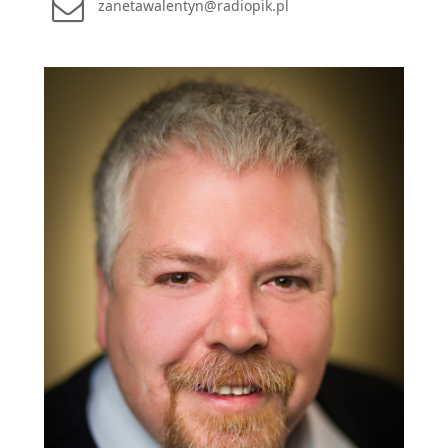
zanetawalentyn@radiopik.pl