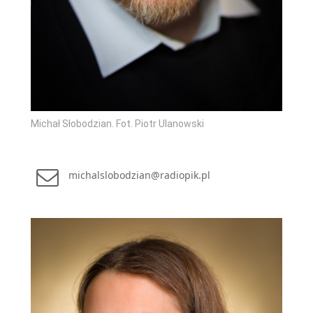
Michał Słobodzian. Fot. Piotr Ulanowski
michalslobodzian@radiopik.pl