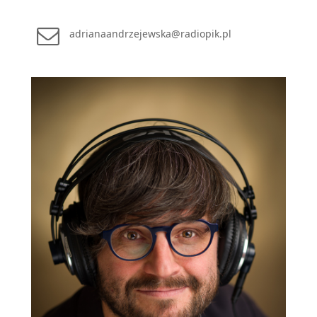
adrianaandrzejewska@radiopik.pl