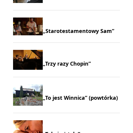
„Starotestamentowy Sam”
„Trzy razy Chopin”
„To jest Winnica” (powtórka)