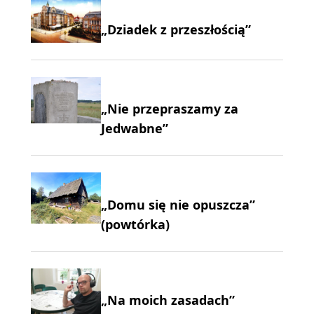
„Dziadek z przeszłością”
„Nie przepraszamy za
Jedwabne”
„Domu się nie opuszcza”
(powtórka)
„Na moich zasadach”