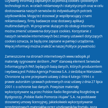
Używamy informacji zapisanych za pomocą cookies i podobnych
technologii m.in. w celach reklamowych i statystycznych oraz w celu
dostosowania naszych serwisów do indywidualnych potrzeb
użytkowników. Mogą też stosować je współpracujący z nami
reklamodawcy, firmy badawcze oraz dostawcy aplikacji
multimedialnych. W programie służącym do obsługi internetu
można zmienić ustawienia dotyczące cookies. Korzystanie z
Polityka Prywatności
naszych serwisów internetowych bez zmiany ustawień dotyczących
Zasady korzystania z Serwisu
cookies oznacza, że będą one zapisane w pamięci urządzenia.
Więcej informacji można znaleźć w naszej
Polityce prywatności
Organizacje Pożytku Publicznego
Cyfryzacja DAB+
Zamieszczone na stronach internetowych www.radiopik.pl
materiały sygnowane skrótem „PAP” stanowią element Serwisów
Polityka ochrony danych osobowych
Informacyjnych PAP, będących bazą danych, których producentem
Abonament
i wydawcą jest Polska Agencja Prasowa S.A. z siedzibą w Warszawie.
Zamówienia publiczne
Chronione są one przepisami ustawy z dnia 4 lutego 1994 r. o
prawie autorskim i prawach pokrewnych oraz ustawy z dnia 27 lipca
2001 r. o ochronie baz danych. Powyższe materiały
Biuletyn Informacji Publicznej
wykorzystywane są przez Polskie Radio Regionalną Rozgłośnię w
Bydgoszczy „Polskie Radio Pomorza i Kujaw” S.A. na podstawie
stosownej umowy licencyjnej. Jakiekolwiek wykorzystywanie
przedmiotowych materiałów przez użytkowników Portalu, poza