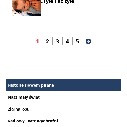
„Tyle i aż tyle”
1
2
3
4
5
Historie słowem pisane
Nasz mały świat
Ziarna losu
Radiowy Teatr Wyobraźni