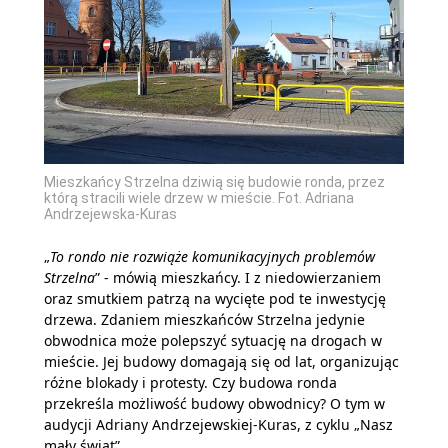
Mieszkańcy Strzelna dziwią się budowie ronda, przez
którą stracili wiele drzew w mieście. Fot. Adriana
Andrzejewska-Kuras
„
To rondo nie rozwiąże komunikacyjnych problemów
Strzelna
” - mówią mieszkańcy. I z niedowierzaniem
oraz smutkiem patrzą na wycięte pod te inwestycję
drzewa. Zdaniem mieszkańców Strzelna jedynie
obwodnica może polepszyć sytuację na drogach w
mieście. Jej budowy domagają się od lat, organizując
różne blokady i protesty. Czy budowa ronda
przekreśla możliwość budowy obwodnicy? O tym w
audycji Adriany Andrzejewskiej-Kuras, z cyklu „Nasz
mały świat”.