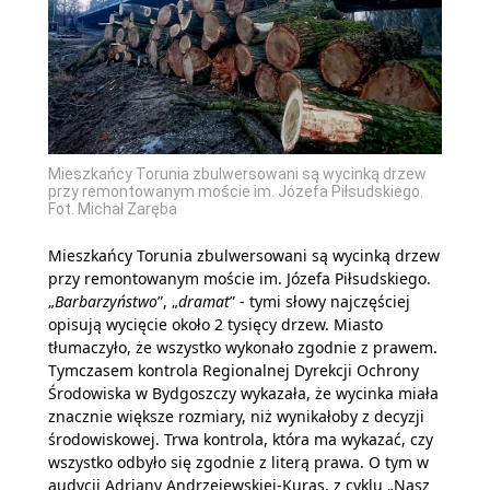
Mieszkańcy Torunia zbulwersowani są wycinką drzew
przy remontowanym moście im. Józefa Piłsudskiego.
Fot. Michał Zaręba
Mieszkańcy Torunia zbulwersowani są wycinką drzew
przy remontowanym moście im. Józefa Piłsudskiego.
„
Barbarzyństwo
”, „
dramat
” - tymi słowy najczęściej
opisują wycięcie około 2 tysięcy drzew. Miasto
tłumaczyło, że wszystko wykonało zgodnie z prawem.
Tymczasem kontrola Regionalnej Dyrekcji Ochrony
Środowiska w Bydgoszczy wykazała, że wycinka miała
znacznie większe rozmiary, niż wynikałoby z decyzji
środowiskowej. Trwa kontrola, która ma wykazać, czy
wszystko odbyło się zgodnie z literą prawa. O tym w
audycji Adriany Andrzejewskiej-Kuras, z cyklu „Nasz