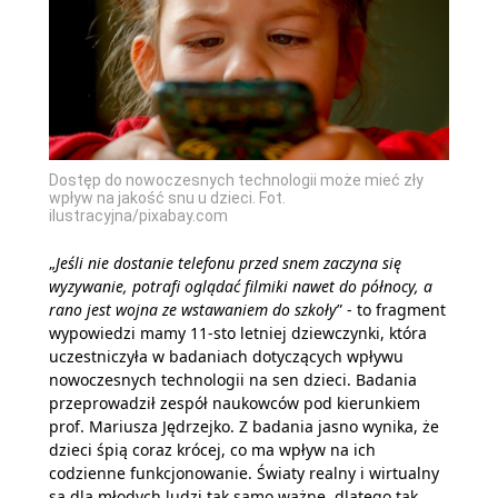
Dostęp do nowoczesnych technologii może mieć zły
wpływ na jakość snu u dzieci. Fot.
ilustracyjna/pixabay.com
„
Jeśli nie dostanie telefonu przed snem zaczyna się
wyzywanie, potrafi oglądać filmiki nawet do północy, a
rano jest wojna ze wstawaniem do szkoły
” - to fragment
wypowiedzi mamy 11-sto letniej dziewczynki, która
uczestniczyła w badaniach dotyczących wpływu
nowoczesnych technologii na sen dzieci. Badania
przeprowadził zespół naukowców pod kierunkiem
prof. Mariusza Jędrzejko. Z badania jasno wynika, że
dzieci śpią coraz krócej, co ma wpływ na ich
codzienne funkcjonowanie. Światy realny i wirtualny
są dla młodych ludzi tak samo ważne, dlatego tak