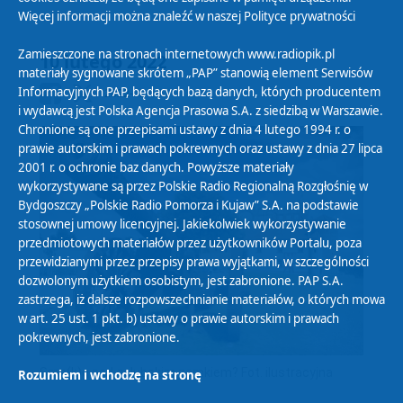
Więcej informacji można znaleźć w naszej
Polityce prywatności
Zamieszczone na stronach internetowych www.radiopik.pl
10 lutego 2022
materiały sygnowane skrótem „PAP” stanowią element Serwisów
Informacyjnych PAP, będących bazą danych, których producentem
2022-02-10
i wydawcą jest Polska Agencja Prasowa S.A. z siedzibą w Warszawie.
Chronione są one przepisami ustawy z dnia 4 lutego 1994 r. o
prawie autorskim i prawach pokrewnych oraz ustawy z dnia 27 lipca
2001 r. o ochronie baz danych. Powyższe materiały
wykorzystywane są przez Polskie Radio Regionalną Rozgłośnię w
Bydgoszczy „Polskie Radio Pomorza i Kujaw” S.A. na podstawie
stosownej umowy licencyjnej. Jakiekolwiek wykorzystywanie
przedmiotowych materiałów przez użytkowników Portalu, poza
przewidzianymi przez przepisy prawa wyjątkami, w szczególności
dozwolonym użytkiem osobistym, jest zabronione. PAP S.A.
zastrzega, iż dalsze rozpowszechnianie materiałów, o których mowa
w art. 25 ust. 1 pkt. b) ustawy o prawie autorskim i prawach
pokrewnych, jest zabronione.
Smo(k)g pod golubskim zamkiem? Fot. ilustracyjna
Rozumiem i wchodzę na stronę