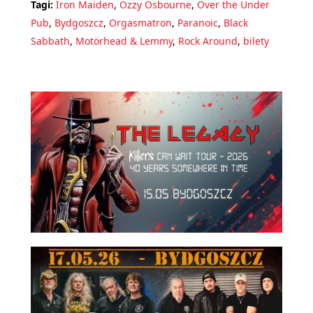
Tagi:
Iron Maiden
,
Ozzy Osbourne
,
Over the Under
Pub
,
Bydgoszcz
,
Orgasmatron
,
Paranoic
,
Black
Sabbath
,
Motörhead & Lemmy
,
Rock Around
,
bilety