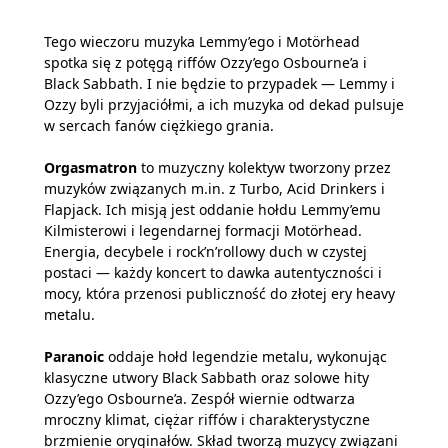
Tego wieczoru muzyka Lemmy’ego i Motörhead
spotka się z potęgą riffów Ozzy’ego Osbourne’a i
Black Sabbath. I nie będzie to przypadek — Lemmy i
Ozzy byli przyjaciółmi, a ich muzyka od dekad pulsuje
w sercach fanów ciężkiego grania.
Orgasmatron
to muzyczny kolektyw tworzony przez
muzyków związanych m.in. z Turbo, Acid Drinkers i
Flapjack. Ich misją jest oddanie hołdu Lemmy’emu
Kilmisterowi i legendarnej formacji Motörhead.
Energia, decybele i rock’n’rollowy duch w czystej
postaci — każdy koncert to dawka autentyczności i
mocy, która przenosi publiczność do złotej ery heavy
metalu.
Paranoic
oddaje hołd legendzie metalu, wykonując
klasyczne utwory Black Sabbath oraz solowe hity
Ozzy’ego Osbourne’a. Zespół wiernie odtwarza
mroczny klimat, ciężar riffów i charakterystyczne
brzmienie oryginałów. Skład tworzą muzycy związani