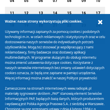
04
05
06
07
08
09
10
11
12
13
14
15
16
17
Ważne: nasze strony wykorzystują pliki cookies.
18
19
20
21
22
23
24
Używamy informacji zapisanych za pomocą cookies i podobnych
technologii m.in. w celach reklamowych i statystycznych oraz w celu
25
26
27
28
29
30
31
dostosowania naszych serwisów do indywidualnych potrzeb
użytkowników. Mogą też stosować je współpracujący z nami
reklamodawcy, firmy badawcze oraz dostawcy aplikacji
multimedialnych. W programie służącym do obsługi internetu
można zmienić ustawienia dotyczące cookies. Korzystanie z
Polityka Prywatności
naszych serwisów internetowych bez zmiany ustawień dotyczących
Zasady korzystania z Serwisu
cookies oznacza, że będą one zapisane w pamięci urządzenia.
Więcej informacji można znaleźć w naszej
Polityce prywatności
Organizacje Pożytku Publicznego
Cyfryzacja DAB+
Zamieszczone na stronach internetowych www.radiopik.pl
materiały sygnowane skrótem „PAP” stanowią element Serwisów
Polityka ochrony danych osobowych
Informacyjnych PAP, będących bazą danych, których producentem
Abonament
i wydawcą jest Polska Agencja Prasowa S.A. z siedzibą w Warszawie.
Zamówienia publiczne
Chronione są one przepisami ustawy z dnia 4 lutego 1994 r. o