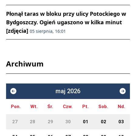
Płonął taras w bloku przy ulicy Potockiego w
Bydgoszczy. Ogień ugaszono w kilka minut
[zdjęcia]
05 sierpnia, 16:01
Archiwum
maj 2026
Pon.
Wt.
Śr.
Czw.
Pt.
Sob.
Nd.
27
28
29
30
01
02
03