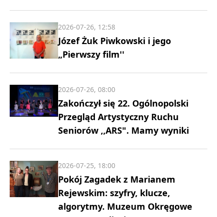
2026-07-26, 12:58
Józef Żuk Piwkowski i jego
„Pierwszy film''
2026-07-26, 08:00
Zakończył się 22. Ogólnopolski
Przegląd Artystyczny Ruchu
Seniorów ,,ARS". Mamy wyniki
2026-07-25, 18:00
Pokój Zagadek z Marianem
Rejewskim: szyfry, klucze,
algorytmy. Muzeum Okręgowe