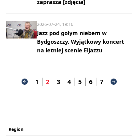
zaprasza [zdjęcia]
2026-07-24, 19:16
Jazz pod gołym niebem w
Bydgoszczy. Wyjątkowy koncert
na letniej scenie Eljazzu
1
2
3
4
5
6
7
Region