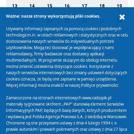
13
14
15
16
17
18
19
Ważne: nasze strony wykorzystują pliki cookies.
20
21
22
23
24
25
26
Używamy informacji zapisanych za pomocą cookies i podobnych
technologii m.in. w celach reklamowych i statystycznych oraz w celu
27
28
29
30
31
01
02
dostosowania naszych serwisów do indywidualnych potrzeb
użytkowników. Mogą też stosować je współpracujący z nami
reklamodawcy, firmy badawcze oraz dostawcy aplikacji
multimedialnych. W programie służącym do obsługi internetu
można zmienić ustawienia dotyczące cookies. Korzystanie z
Polityka Prywatności
naszych serwisów internetowych bez zmiany ustawień dotyczących
Zasady korzystania z Serwisu
cookies oznacza, że będą one zapisane w pamięci urządzenia.
Więcej informacji można znaleźć w naszej
Polityce prywatności
Organizacje Pożytku Publicznego
Cyfryzacja DAB+
Zamieszczone na stronach internetowych www.radiopik.pl
materiały sygnowane skrótem „PAP” stanowią element Serwisów
Polityka ochrony danych osobowych
Informacyjnych PAP, będących bazą danych, których producentem
Abonament
i wydawcą jest Polska Agencja Prasowa S.A. z siedzibą w Warszawie.
Zamówienia publiczne
Chronione są one przepisami ustawy z dnia 4 lutego 1994 r. o
prawie autorskim i prawach pokrewnych oraz ustawy z dnia 27 lipca