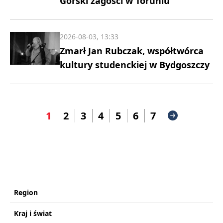
Górski zagości w Toruniu
2026-08-03, 13:33
Zmarł Jan Rubczak, współtwórca
kultury studenckiej w Bydgoszczy
1
2
3
4
5
6
7
Region
Kraj i świat