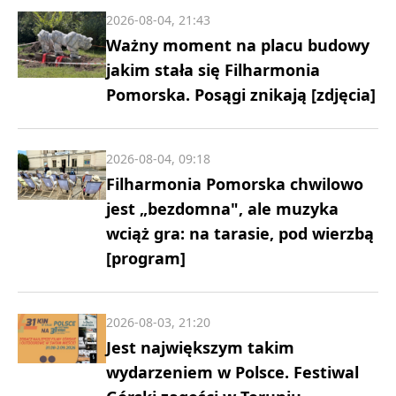
2026-08-04, 21:43
Ważny moment na placu budowy
jakim stała się Filharmonia
Pomorska. Posągi znikają [zdjęcia]
2026-08-04, 09:18
Filharmonia Pomorska chwilowo
jest „bezdomna", ale muzyka
wciąż gra: na tarasie, pod wierzbą
[program]
2026-08-03, 21:20
Jest największym takim
wydarzeniem w Polsce. Festiwal