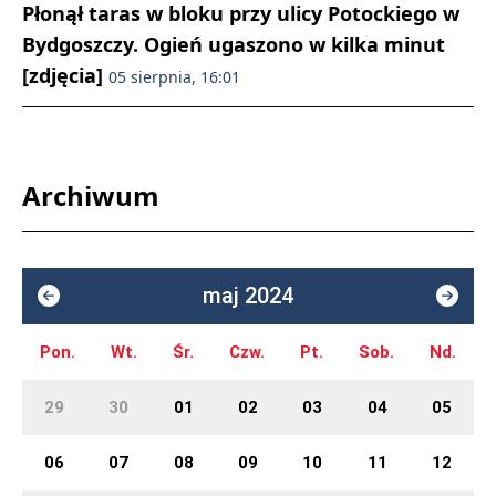
Płonął taras w bloku przy ulicy Potockiego w
Bydgoszczy. Ogień ugaszono w kilka minut
[zdjęcia]
05 sierpnia, 16:01
Archiwum
maj 2024
Pon.
Wt.
Śr.
Czw.
Pt.
Sob.
Nd.
29
30
01
02
03
04
05
06
07
08
09
10
11
12