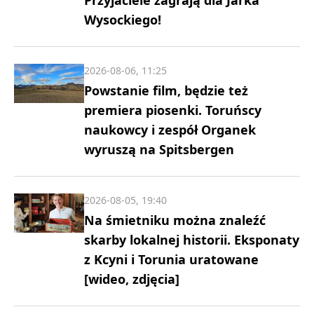
Wysockiego!
2026-08-06, 11:25
Powstanie film, będzie też
premiera piosenki. Toruńscy
naukowcy i zespół Organek
wyruszą na Spitsbergen
2026-08-05, 19:40
Na śmietniku można znaleźć
skarby lokalnej historii. Eksponaty
z Kcyni i Torunia uratowane
[wideo, zdjęcia]