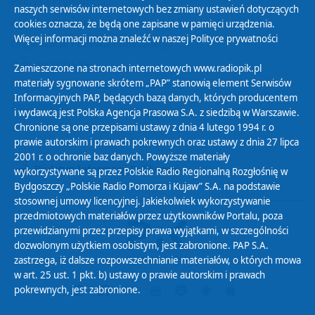
Polityka Prywatności
naszych serwisów internetowych bez zmiany ustawień dotyczących
Zasady korzystania z Serwisu
cookies oznacza, że będą one zapisane w pamięci urządzenia.
Więcej informacji można znaleźć w naszej
Polityce prywatności
Organizacje Pożytku Publicznego
Cyfryzacja DAB+
Zamieszczone na stronach internetowych www.radiopik.pl
materiały sygnowane skrótem „PAP” stanowią element Serwisów
Polityka ochrony danych osobowych
Informacyjnych PAP, będących bazą danych, których producentem
Abonament
i wydawcą jest Polska Agencja Prasowa S.A. z siedzibą w Warszawie.
Zamówienia publiczne
Chronione są one przepisami ustawy z dnia 4 lutego 1994 r. o
prawie autorskim i prawach pokrewnych oraz ustawy z dnia 27 lipca
2001 r. o ochronie baz danych. Powyższe materiały
Biuletyn Informacji Publicznej
wykorzystywane są przez Polskie Radio Regionalną Rozgłośnię w
Bydgoszczy „Polskie Radio Pomorza i Kujaw” S.A. na podstawie
stosownej umowy licencyjnej. Jakiekolwiek wykorzystywanie
przedmiotowych materiałów przez użytkowników Portalu, poza
przewidzianymi przez przepisy prawa wyjątkami, w szczególności
dozwolonym użytkiem osobistym, jest zabronione. PAP S.A.
zastrzega, iż dalsze rozpowszechnianie materiałów, o których mowa
w art. 25 ust. 1 pkt. b) ustawy o prawie autorskim i prawach
pokrewnych, jest zabronione.