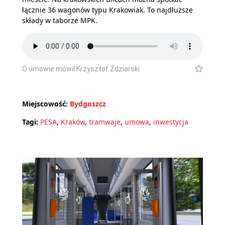
łącznie 36 wagonów typu Krakowiak. To najdłuższe
składy w taborze MPK.
O umowie mówił Krzysztof Zdziarski
Miejscowość:
Bydgoszcz
Tagi:
PESA
,
Kraków
,
tramwaje
,
umowa
,
inwestycja