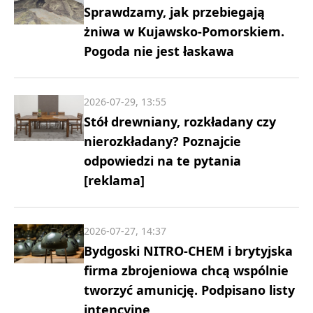
Sprawdzamy, jak przebiegają
żniwa w Kujawsko-Pomorskiem.
Pogoda nie jest łaskawa
2026-07-29, 13:55
Stół drewniany, rozkładany czy
nierozkładany? Poznajcie
odpowiedzi na te pytania
[reklama]
2026-07-27, 14:37
Bydgoski NITRO-CHEM i brytyjska
firma zbrojeniowa chcą wspólnie
tworzyć amunicję. Podpisano listy
intencyjne