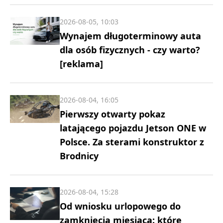
2026-08-05, 10:03
Wynajem długoterminowy auta
dla osób fizycznych - czy warto?
[reklama]
2026-08-04, 16:05
Pierwszy otwarty pokaz
latającego pojazdu Jetson ONE w
Polsce. Za sterami konstruktor z
Brodnicy
2026-08-04, 15:28
Od wniosku urlopowego do
zamknięcia miesiąca: które