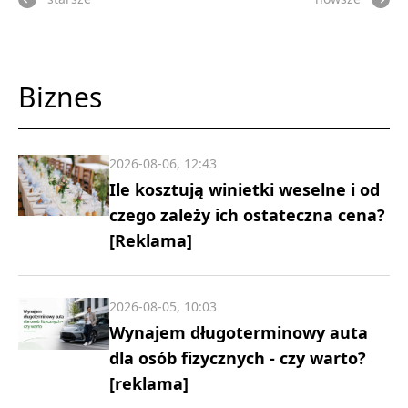
Biznes
2026-08-06, 12:43
Ile kosztują winietki weselne i od
czego zależy ich ostateczna cena?
[Reklama]
2026-08-05, 10:03
Wynajem długoterminowy auta
dla osób fizycznych - czy warto?
[reklama]