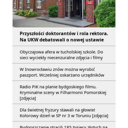
Przyszłości doktorantów i rola rektora.
Na UKW debatowali o nowej ustawie
Obyczajowa afera w tucholskiej szkole. Do
sieci wyciekły niecenzuralne zdjęcia i filmy
W Inowrocławiu znów można wyrobić
paszport. Wcześniej oskarżano urzędników
Radio PiK na planie bydgoskiego filmu.
Kryminalne sceny w Filharmonii Pomorskiej
[zdjęcia]
Dla świetnej fryzury stawali na głowie!
Kolorowy dzień w SP nr 3 w Toruniu [zdjęcia]
Bydgoszczanie stracili 185 tysięcy złotych na