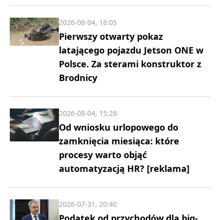
2026-08-04, 16:05
Pierwszy otwarty pokaz
latającego pojazdu Jetson ONE w
Polsce. Za sterami konstruktor z
Brodnicy
2026-08-04, 15:28
Od wniosku urlopowego do
zamknięcia miesiąca: które
procesy warto objąć
automatyzacją HR? [reklama]
2026-07-31, 20:40
Podatek od przychodów dla big-