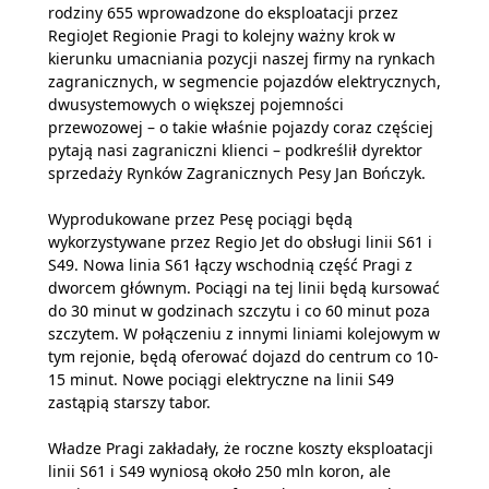
rodziny 655 wprowadzone do eksploatacji przez
RegioJet Regionie Pragi to kolejny ważny krok w
kierunku umacniania pozycji naszej firmy na rynkach
zagranicznych, w segmencie pojazdów elektrycznych,
dwusystemowych o większej pojemności
przewozowej – o takie właśnie pojazdy coraz częściej
pytają nasi zagraniczni klienci – podkreślił dyrektor
sprzedaży Rynków Zagranicznych Pesy Jan Bończyk.
Wyprodukowane przez Pesę pociągi będą
wykorzystywane przez Regio Jet do obsługi linii S61 i
S49. Nowa linia S61 łączy wschodnią część Pragi z
dworcem głównym. Pociągi na tej linii będą kursować
do 30 minut w godzinach szczytu i co 60 minut poza
szczytem. W połączeniu z innymi liniami kolejowym w
tym rejonie, będą oferować dojazd do centrum co 10-
15 minut. Nowe pociągi elektryczne na linii S49
zastąpią starszy tabor.
Władze Pragi zakładały, że roczne koszty eksploatacji
linii S61 i S49 wyniosą około 250 mln koron, ale