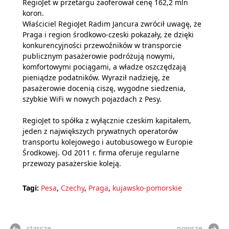
RegioJet w przetargu zaoferował cenę 162,2 mln
koron.
Właściciel RegioJet Radim Jancura zwrócił uwagę, że
Praga i region środkowo-czeski pokazały, że dzięki
konkurencyjności przewoźników w transporcie
publicznym pasażerowie podróżują nowymi,
komfortowymi pociągami, a władze oszczędzają
pieniądze podatników. Wyraził nadzieję, że
pasażerowie docenią ciszę, wygodne siedzenia,
szybkie WiFi w nowych pojazdach z Pesy.
RegioJet to spółka z wyłącznie czeskim kapitałem,
jeden z największych prywatnych operatorów
transportu kolejowego i autobusowego w Europie
Środkowej. Od 2011 r. firma oferuje regularne
przewozy pasażerskie koleją.
Tagi:
Pesa
,
Czechy
,
Praga
,
kujawsko-pomorskie
starsze
nowsze