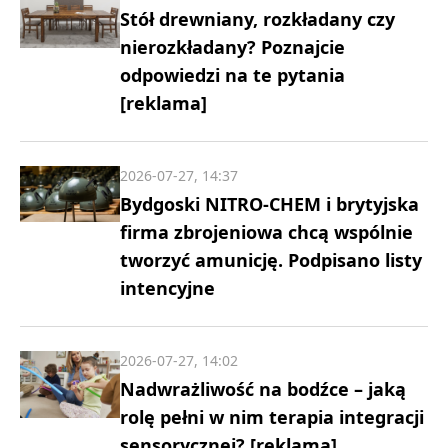
Stół drewniany, rozkładany czy
nierozkładany? Poznajcie
odpowiedzi na te pytania
[reklama]
2026-07-27, 14:37
Bydgoski NITRO-CHEM i brytyjska
firma zbrojeniowa chcą wspólnie
tworzyć amunicję. Podpisano listy
intencyjne
2026-07-27, 14:02
Nadwrażliwość na bodźce – jaką
rolę pełni w nim terapia integracji
sensorycznej? [reklama]