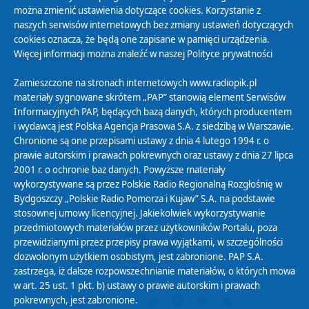
można zmienić ustawienia dotyczące cookies. Korzystanie z
Polityka Prywatności
naszych serwisów internetowych bez zmiany ustawień dotyczących
Zasady korzystania z Serwisu
cookies oznacza, że będą one zapisane w pamięci urządzenia.
Więcej informacji można znaleźć w naszej
Polityce prywatności
Organizacje Pożytku Publicznego
Cyfryzacja DAB+
Zamieszczone na stronach internetowych www.radiopik.pl
materiały sygnowane skrótem „PAP” stanowią element Serwisów
Polityka ochrony danych osobowych
Informacyjnych PAP, będących bazą danych, których producentem
Abonament
i wydawcą jest Polska Agencja Prasowa S.A. z siedzibą w Warszawie.
Zamówienia publiczne
Chronione są one przepisami ustawy z dnia 4 lutego 1994 r. o
prawie autorskim i prawach pokrewnych oraz ustawy z dnia 27 lipca
2001 r. o ochronie baz danych. Powyższe materiały
Biuletyn Informacji Publicznej
wykorzystywane są przez Polskie Radio Regionalną Rozgłośnię w
Bydgoszczy „Polskie Radio Pomorza i Kujaw” S.A. na podstawie
stosownej umowy licencyjnej. Jakiekolwiek wykorzystywanie
przedmiotowych materiałów przez użytkowników Portalu, poza
przewidzianymi przez przepisy prawa wyjątkami, w szczególności
dozwolonym użytkiem osobistym, jest zabronione. PAP S.A.
zastrzega, iż dalsze rozpowszechnianie materiałów, o których mowa
w art. 25 ust. 1 pkt. b) ustawy o prawie autorskim i prawach
pokrewnych, jest zabronione.