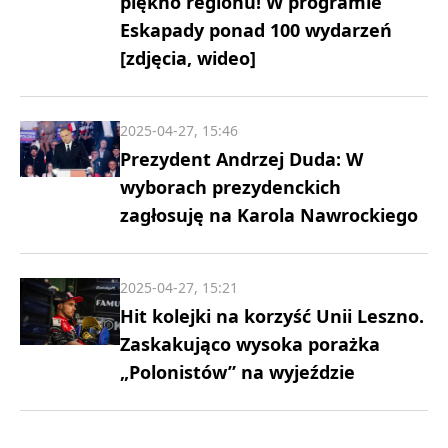
piękno regionu! W programie
Eskapady ponad 100 wydarzeń
[zdjęcia, wideo]
2025-04-27, 15:46
Prezydent Andrzej Duda: W
wyborach prezydenckich
zagłosuję na Karola Nawrockiego
2025-04-27, 15:21
Hit kolejki na korzyść Unii Leszno.
Zaskakująco wysoka porażka
„Polonistów” na wyjeździe