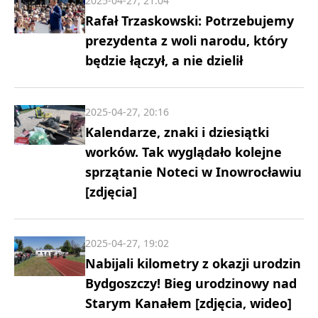
2025-04-27, 21:04
Rafał Trzaskowski: Potrzebujemy
prezydenta z woli narodu, który
będzie łączył, a nie dzielił
2025-04-27, 20:16
Kalendarze, znaki i dziesiątki
worków. Tak wyglądało kolejne
sprzątanie Noteci w Inowrocławiu
[zdjęcia]
2025-04-27, 19:02
Nabijali kilometry z okazji urodzin
Bydgoszczy! Bieg urodzinowy nad
Starym Kanałem [zdjęcia, wideo]