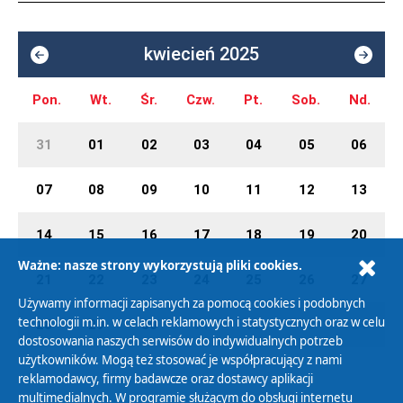
kwiecień 2025
Pon.
Wt.
Śr.
Czw.
Pt.
Sob.
Nd.
31
01
02
03
04
05
06
07
08
09
10
11
12
13
14
15
16
17
18
19
20
Ważne: nasze strony wykorzystują pliki cookies.
21
22
23
24
25
26
27
Używamy informacji zapisanych za pomocą cookies i podobnych
technologii m.in. w celach reklamowych i statystycznych oraz w celu
28
29
30
01
02
03
04
dostosowania naszych serwisów do indywidualnych potrzeb
użytkowników. Mogą też stosować je współpracujący z nami
reklamodawcy, firmy badawcze oraz dostawcy aplikacji
multimedialnych. W programie służącym do obsługi internetu