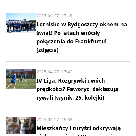
2025-04-27, 17:49
Lotnisko w Bydgoszczy oknem na
świat! Po latach wróciły
połączenia do Frankfurtu!
[zdjęcia]
2025-04-27, 17:40
IV Liga: Rozgrywki dwóch
prędkości? Faworyci deklasują
rywali [wyniki 25. kolejki]
2025-04-27, 16:33
Mieszkańcy i turyści odkrywają