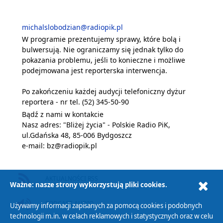
michalslobodzian@radiopik.pl
W programie prezentujemy sprawy, które bolą i
bulwersują. Nie ograniczamy się jednak tylko do
pokazania problemu, jeśli to konieczne i możliwe
podejmowana jest reporterska interwencja.
Po zakończeniu każdej audycji telefoniczny dyżur
reportera - nr tel. (52) 345-50-90
Bądź z nami w kontakcie
Nasz adres: "Bliżej życia" - Polskie Radio PiK,
ul.Gdańska 48, 85-006 Bydgoszcz
e-mail: bz@radiopik.pl
AKTUALNOŚCI RSS
Ważne: nasze strony wykorzystują pliki cookies.
PODCAST AUDIO
Używamy informacji zapisanych za pomocą cookies i podobnych
technologii m.in. w celach reklamowych i statystycznych oraz w celu