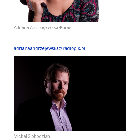
Adriana Andrzejewska-Kuras
adrianaandrzejewska@radiopik.pl
Michał Słobodzian