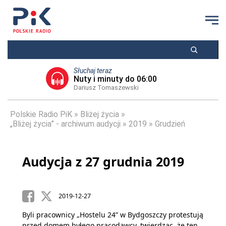
Słuchaj teraz
Nuty i minuty do 06:00
Dariusz Tomaszewski
Polskie Radio PiK
Bliżej życia
„Bliżej życia” - archiwum audycji
2019
Grudzień
Audycja z 27 grudnia 2019
2019-12-27
Byli pracownicy „Hostelu 24” w Bydgoszczy protestują
przed domem byłego pracodawcy, twierdząc, że ten