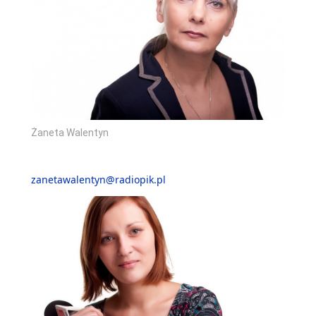
Żaneta Walentyn
zanetawalentyn@radiopik.pl