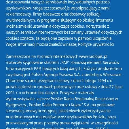
dostosowania naszych serwisów do indywidualnych potrzeb
użytkowników. Mogą też stosować je współpracujący z nami
reklamodawcy, firmy badawcze oraz dostawcy aplikacji
multimedialnych. W programie służącym do obsługi internetu
można zmienić ustawienia dotyczące cookies. Korzystanie z
Polityka Prywatności
naszych serwisów internetowych bez zmiany ustawień dotyczących
Zasady korzystania z Serwisu
cookies oznacza, że będą one zapisane w pamięci urządzenia.
Więcej informacji można znaleźć w naszej
Polityce prywatności
Organizacje Pożytku Publicznego
Cyfryzacja DAB+
Zamieszczone na stronach internetowych www.radiopik.pl
materiały sygnowane skrótem „PAP” stanowią element Serwisów
Polityka ochrony danych osobowych
Informacyjnych PAP, będących bazą danych, których producentem
Abonament
i wydawcą jest Polska Agencja Prasowa S.A. z siedzibą w Warszawie.
Zamówienia publiczne
Chronione są one przepisami ustawy z dnia 4 lutego 1994 r. o
prawie autorskim i prawach pokrewnych oraz ustawy z dnia 27 lipca
2001 r. o ochronie baz danych. Powyższe materiały
Biuletyn Informacji Publicznej
wykorzystywane są przez Polskie Radio Regionalną Rozgłośnię w
Bydgoszczy „Polskie Radio Pomorza i Kujaw” S.A. na podstawie
stosownej umowy licencyjnej. Jakiekolwiek wykorzystywanie
przedmiotowych materiałów przez użytkowników Portalu, poza
przewidzianymi przez przepisy prawa wyjątkami, w szczególności