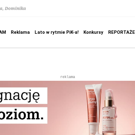
na, Dominika
AM
Reklama
Lato w rytmie PiK-a!
Konkursy
REPORTAŻE
reklama