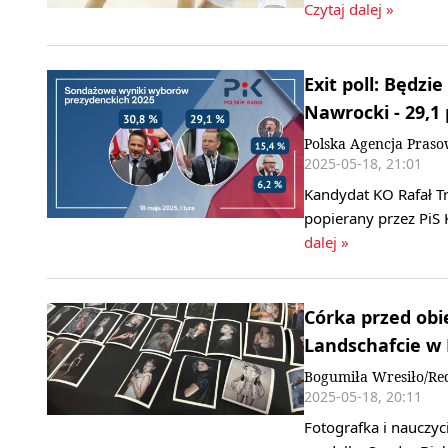
Czytaj dalej »
Exit poll: Będzie
Nawrocki - 29,1 
Polska Agencja Pras
2025-05-18, 21:01
Kandydat KO Rafał T
popierany przez PiS 
dalej »
Córka przed ob
Landschafcie w
Bogumiła Wresiło/Re
2025-05-18, 20:11
Fotografka i nauczyci