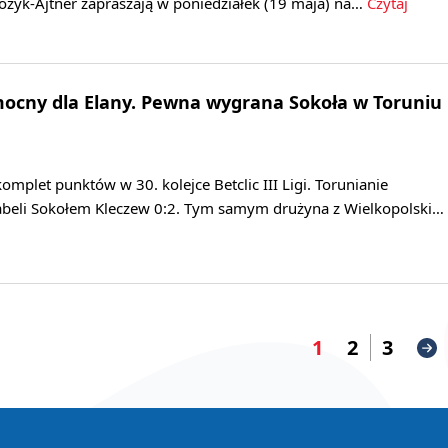
ożyk-Ajtner zapraszają w poniedziałek (19 maja) na…
Czytaj
 mocny dla Elany. Pewna wygrana Sokoła w Toruniu
komplet punktów w 30. kolejce Betclic III Ligi. Torunianie
 tabeli Sokołem Kleczew 0:2. Tym samym drużyna z Wielkopolski…
1
2
3