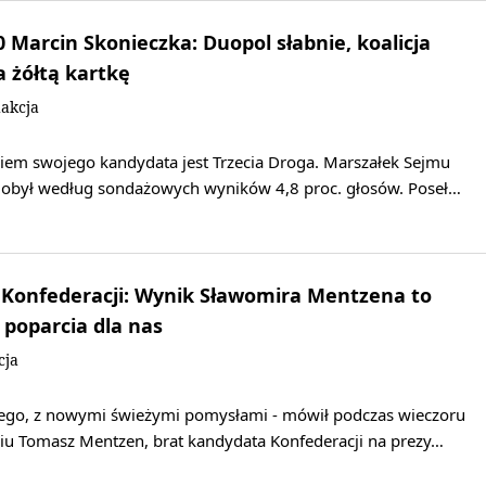
0 Marcin Skonieczka: Duopol słabnie, koalicja
a żółtą kartkę
akcja
em swojego kandydata jest Trzecia Droga. Marszałek Sejmu
obył według sondażowych wyników 4,8 proc. głosów. Poseł…
 Konfederacji: Wynik Sławomira Mentzena to
poparcia dla nas
cja
ego, z nowymi świeżymi pomysłami - mówił podczas wieczoru
u Tomasz Mentzen, brat kandydata Konfederacji na prezy…