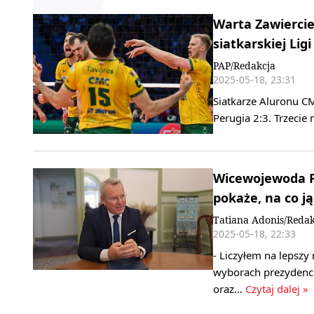
Warta Zawiercie
siatkarskiej Li
PAP/Redakcja
2025-05-18, 23:31
Siatkarze Aluronu CM
Perugia 2:3. Trzecie 
Wicewojewoda P
pokaże, na co ją
Tatiana Adonis/Redak
2025-05-18, 22:33
- Liczyłem na lepszy
wyborach prezydenc
oraz…
Czytaj dalej »