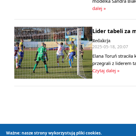
modelka Sandra Biał
dalej »
Lider tabeli za
Redakcja
2025-05-18, 20:07
Elana Toruń straciła 
przegrali z liderem
Czytaj dalej »
Ważne: nasze strony wykorzystują pliki cookies.