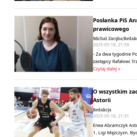
Posłanka PiS An
prawicowego
Michał Zaręba/Redak
2025-05-18, 21:59
- Za dwa tygodnie P
zastępcy Rafałowi T
Czytaj dalej »
O wszystkim za
Astorii
Redakcja
2025-05-18, 21:31
Enea Abramczyk Asto
1. Ligi Mężczyzn. B