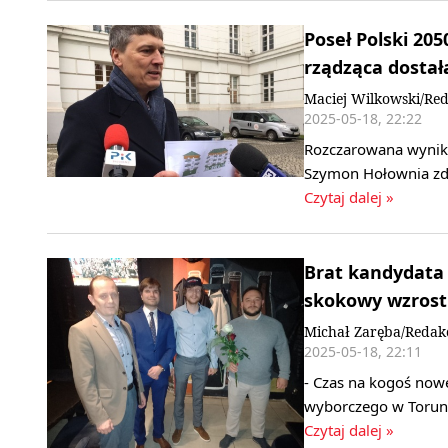
Poseł Polski 205
rządząca dostał
Maciej Wilkowski/Red
2025-05-18, 22:22
Rozczarowana wyniki
Szymon Hołownia zd
Czytaj dalej »
Brat kandydata
skokowy wzrost 
Michał Zaręba/Redak
2025-05-18, 22:11
- Czas na kogoś now
wyborczego w Toruni
Czytaj dalej »