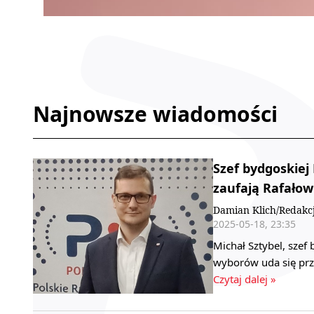
Najnowsze wiadomości
Szef bydgoskiej
zaufają Rafało
Damian Klich/Redakc
2025-05-18, 23:35
Michał Sztybel, szef
wyborów uda się prz
Czytaj dalej »