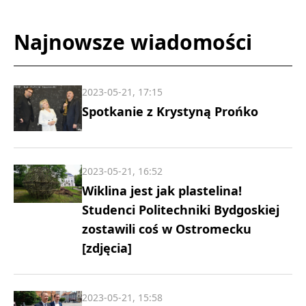
Najnowsze wiadomości
2023-05-21, 17:15
Spotkanie z Krystyną Prońko
2023-05-21, 16:52
Wiklina jest jak plastelina!
Studenci Politechniki Bydgoskiej
zostawili coś w Ostromecku
[zdjęcia]
2023-05-21, 15:58