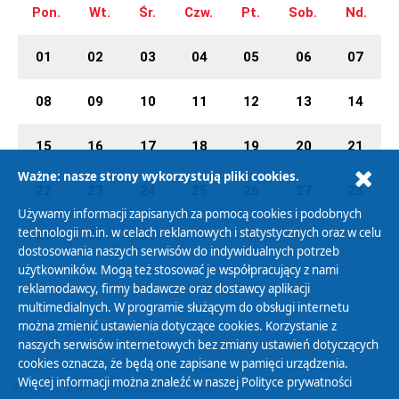
Pon.
Wt.
Śr.
Czw.
Pt.
Sob.
Nd.
01
02
03
04
05
06
07
08
09
10
11
12
13
14
15
16
17
18
19
20
21
Ważne: nasze strony wykorzystują pliki cookies.
22
23
24
25
26
27
28
Używamy informacji zapisanych za pomocą cookies i podobnych
technologii m.in. w celach reklamowych i statystycznych oraz w celu
29
30
31
01
02
03
04
dostosowania naszych serwisów do indywidualnych potrzeb
użytkowników. Mogą też stosować je współpracujący z nami
reklamodawcy, firmy badawcze oraz dostawcy aplikacji
multimedialnych. W programie służącym do obsługi internetu
można zmienić ustawienia dotyczące cookies. Korzystanie z
Polityka Prywatności
naszych serwisów internetowych bez zmiany ustawień dotyczących
Zasady korzystania z Serwisu
cookies oznacza, że będą one zapisane w pamięci urządzenia.
Więcej informacji można znaleźć w naszej
Polityce prywatności
Organizacje Pożytku Publicznego