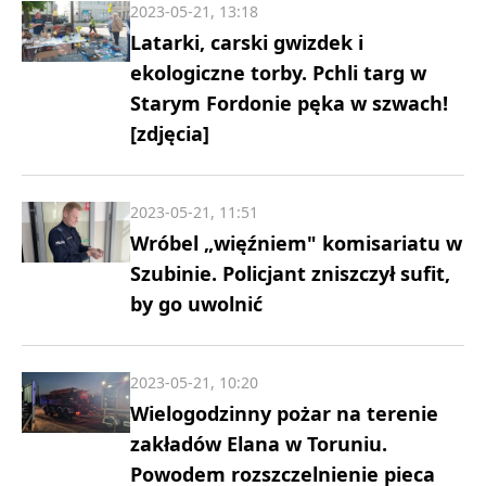
2023-05-21, 13:18
Latarki, carski gwizdek i
ekologiczne torby. Pchli targ w
Starym Fordonie pęka w szwach!
[zdjęcia]
2023-05-21, 11:51
Wróbel „więźniem" komisariatu w
Szubinie. Policjant zniszczył sufit,
by go uwolnić
2023-05-21, 10:20
Wielogodzinny pożar na terenie
zakładów Elana w Toruniu.
Powodem rozszczelnienie pieca