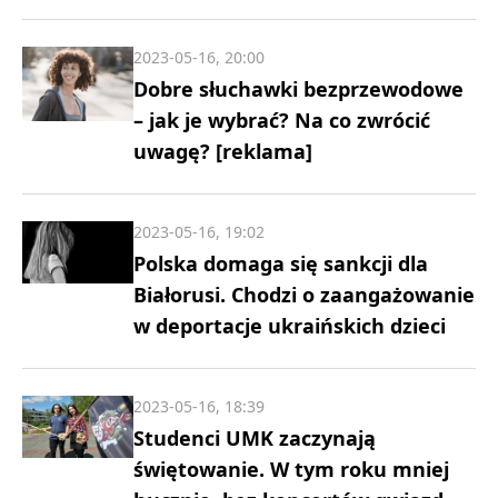
2023-05-16, 20:00
Dobre słuchawki bezprzewodowe
– jak je wybrać? Na co zwrócić
uwagę? [reklama]
2023-05-16, 19:02
Polska domaga się sankcji dla
Białorusi. Chodzi o zaangażowanie
w deportacje ukraińskich dzieci
2023-05-16, 18:39
Studenci UMK zaczynają
świętowanie. W tym roku mniej