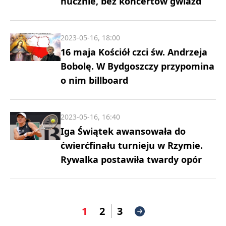
hucznie, bez koncertów gwiazd
2023-05-16, 18:00
16 maja Kościół czci św. Andrzeja
Bobolę. W Bydgoszczy przypomina
o nim billboard
2023-05-16, 16:40
Iga Świątek awansowała do
ćwierćfinału turnieju w Rzymie.
Rywalka postawiła twardy opór
1
2
3