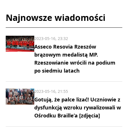
Najnowsze wiadomości
2023-05-16, 23:32
Asseco Resovia Rzeszów
brązowym medalistą MP.
Rzeszowianie wrócili na podium
po siedmiu latach
2023-05-16, 21:55
Gotują, że palce lizać! Uczniowie z
dysfunkcją wzroku rywalizowali w
Ośrodku Braille’a [zdjęcia]