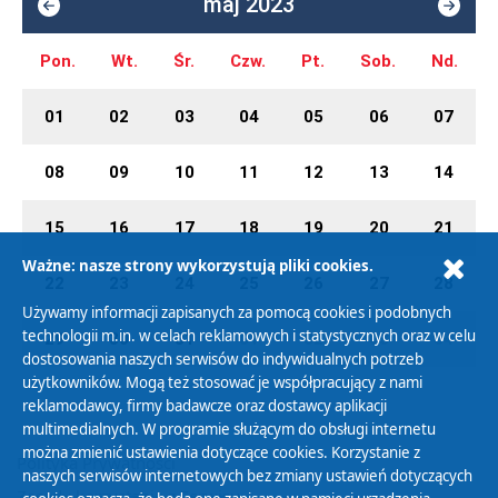
maj 2023
Pon.
Wt.
Śr.
Czw.
Pt.
Sob.
Nd.
01
02
03
04
05
06
07
08
09
10
11
12
13
14
15
16
17
18
19
20
21
Ważne: nasze strony wykorzystują pliki cookies.
22
23
24
25
26
27
28
Używamy informacji zapisanych za pomocą cookies i podobnych
technologii m.in. w celach reklamowych i statystycznych oraz w celu
29
30
31
01
02
03
04
dostosowania naszych serwisów do indywidualnych potrzeb
użytkowników. Mogą też stosować je współpracujący z nami
reklamodawcy, firmy badawcze oraz dostawcy aplikacji
multimedialnych. W programie służącym do obsługi internetu
można zmienić ustawienia dotyczące cookies. Korzystanie z
Polityka Prywatności
naszych serwisów internetowych bez zmiany ustawień dotyczących
Zasady korzystania z Serwisu