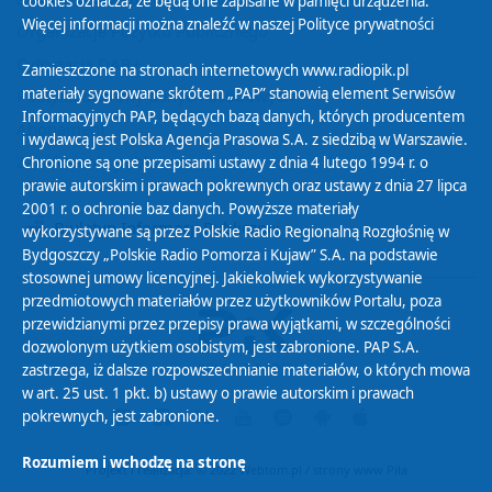
cookies oznacza, że będą one zapisane w pamięci urządzenia.
Więcej informacji można znaleźć w naszej
Polityce prywatności
Organizacje Pożytku Publicznego
Cyfryzacja DAB+
Zamieszczone na stronach internetowych www.radiopik.pl
materiały sygnowane skrótem „PAP” stanowią element Serwisów
Polityka ochrony danych osobowych
Informacyjnych PAP, będących bazą danych, których producentem
Abonament
i wydawcą jest Polska Agencja Prasowa S.A. z siedzibą w Warszawie.
Zamówienia publiczne
Chronione są one przepisami ustawy z dnia 4 lutego 1994 r. o
prawie autorskim i prawach pokrewnych oraz ustawy z dnia 27 lipca
2001 r. o ochronie baz danych. Powyższe materiały
Biuletyn Informacji Publicznej
wykorzystywane są przez Polskie Radio Regionalną Rozgłośnię w
Bydgoszczy „Polskie Radio Pomorza i Kujaw” S.A. na podstawie
stosownej umowy licencyjnej. Jakiekolwiek wykorzystywanie
przedmiotowych materiałów przez użytkowników Portalu, poza
przewidzianymi przez przepisy prawa wyjątkami, w szczególności
dozwolonym użytkiem osobistym, jest zabronione. PAP S.A.
zastrzega, iż dalsze rozpowszechnianie materiałów, o których mowa
w art. 25 ust. 1 pkt. b) ustawy o prawie autorskim i prawach
pokrewnych, jest zabronione.
Rozumiem i wchodzę na stronę
Projekt i realizacja: © 2022
Webtom.pl
/
strony www Piła