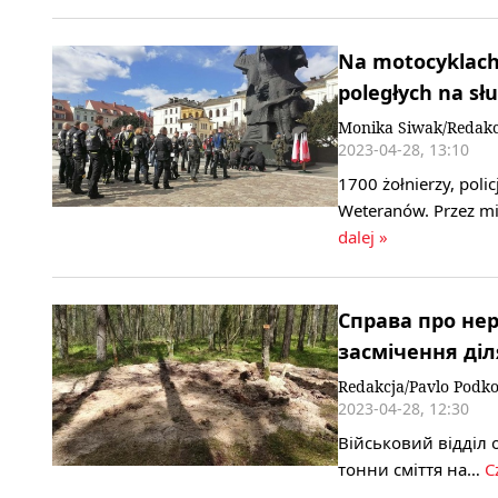
Na motocyklach 
poległych na słu
Monika Siwak/Redakc
2023-04-28, 13:10
1700 żołnierzy, polic
Weteranów. Przez mi
dalej »
Справа про нер
засмічення ді
Redakcja/Pavlo Podk
2023-04-28, 12:30
Військовий відділ
тонни сміття на…
C