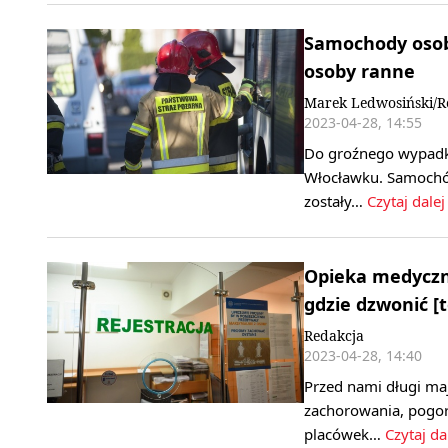
Samochody osob
osoby ranne
Marek Ledwosiński/R
2023-04-28, 14:55
Do groźnego wypadku 
Włocławku. Samochó
zostały…
Czytaj dalej
Opieka medyczna
gdzie dzwonić [t
Redakcja
2023-04-28, 14:40
Przed nami długi ma
zachorowania, pogor
placówek…
Czytaj da