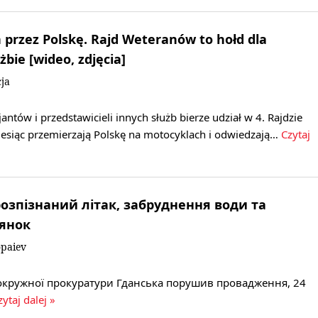
przez Polskę. Rajd Weteranów to hołd dla
żbie [wideo, zdjęcia]
ja
jantów i przedstawicieli innych służb bierze udział w 4. Rajdzie
esiąc przemierzają Polskę na motocyklach i odwiedzają…
Czytaj
озпізнаний літак, забруднення води та
лянок
opaiev
 окружної прокуратури Гданська порушив провадження, 24
zytaj dalej »