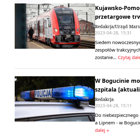
Kujawsko-Pomors
przetargowe tr
Redakcja/Urząd Mars
2023-04-28, 15:31
Siedem nowoczesnych
zespołów trakcyjnyc
zostanie…
Czytaj dale
W Bogucinie moto
szpitala [aktuali
Redakcja
2023-04-28, 15:11
Do niebezpiecznego 
a Lipnem - w Bogucin
dalej »