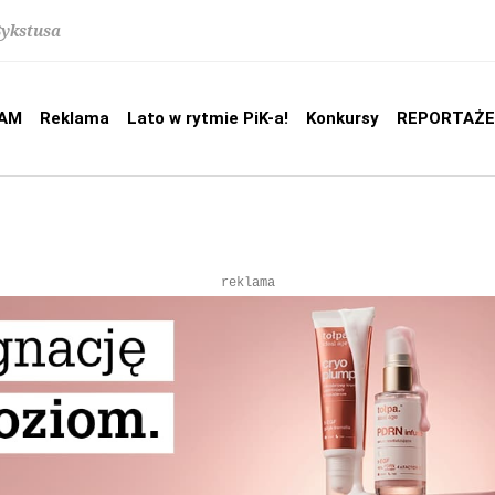
Sykstusa
AM
Reklama
Lato w rytmie PiK-a!
Konkursy
REPORTAŻE
reklama