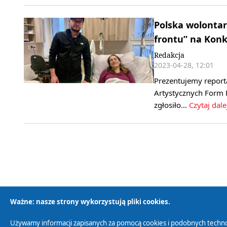
Polska wolontar
frontu” na Konk
Redakcja
2023-04-28, 12:01
Prezentujemy report
Artystycznych Form 
zgłosiło…
Czytaj dale
Ważne: nasze strony wykorzystują pliki cookies.
Używamy informacji zapisanych za pomocą cookies i podobnych techno