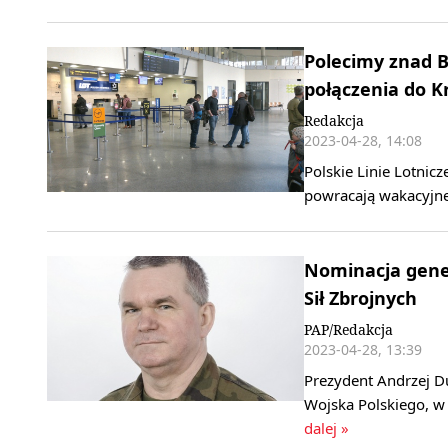
Polecimy znad B
połączenia do 
Redakcja
2023-04-28, 14:08
Polskie Linie Lotnicz
powracają wakacyjne 
Nominacja gener
Sił Zbrojnych
PAP/Redakcja
2023-04-28, 13:39
Prezydent Andrzej D
Wojska Polskiego, w
dalej »