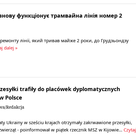
знову функціонує трамвайна лінія номер 2
 ремонту лінії, який тривав майже 2 роки, до Грудзьондзу
aj dalej »
esyłki trafiły do placówek dyplomatycznych
w Polsce
owa/Redakcja
ty Ukrainy w sześciu krajach otrzymały zakrwawione przesyłki,
 zwierząt - poinformował w piątek rzecznik MSZ w Kijowie…
Czytaj