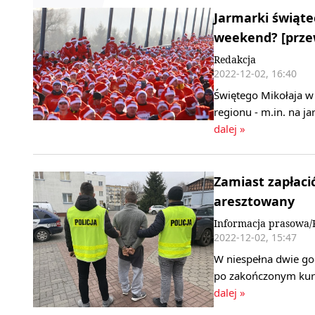
Jarmarki świątec
weekend? [prze
Redakcja
2022-12-02, 16:40
Świętego Mikołaja w
regionu - m.in. na 
dalej »
Zamiast zapłacić
aresztowany
Informacja prasowa/
2022-12-02, 15:47
W niespełna dwie go
po zakończonym kursi
dalej »