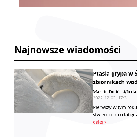
Najnowsze wiadomości
Ptasia grypa w 
zbiornikach wo
Marcin Doliński/Reda
2022-12-02, 17:31
Pierwszy w tym roku
stwierdzono u łabęd
dalej »