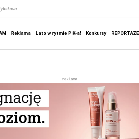
Sykstusa
AM
Reklama
Lato w rytmie PiK-a!
Konkursy
REPORTAŻE
reklama