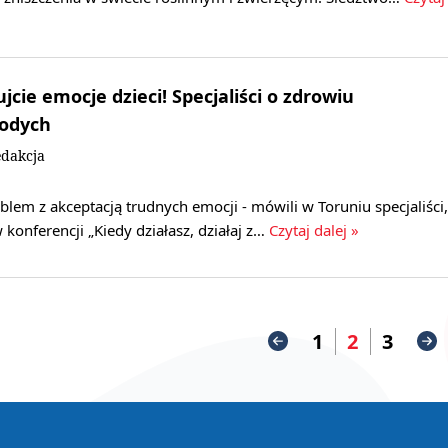
jcie emocje dzieci! Specjaliści o zdrowiu
odych
dakcja
oblem z akceptacją trudnych emocji - mówili w Toruniu specjaliści,
w konferencji „Kiedy działasz, działaj z…
Czytaj dalej »
1
2
3