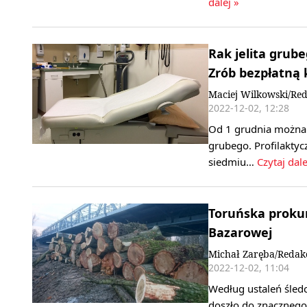
dalej »
Rak jelita grub
Zrób bezpłatną 
Maciej Wilkowski/Red
2022-12-02, 12:28
Od 1 grudnia można 
grubego. Profilakty
siedmiu…
Czytaj dale
Toruńska prokur
Bazarowej
Michał Zaręba/Redak
2022-12-02, 11:04
Według ustaleń śled
doszło do znacznego