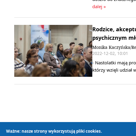
dalej »
Rodzice, akceptu
psychicznym mł
Monika Kaczyńska/Re
2022-12-02, 10:01
- Nastolatki mają pr
którzy wzięli udział 
Ważne: nasze strony wykorzystują pliki cookies.