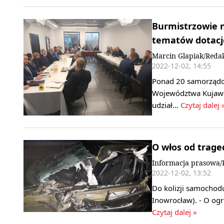
Burmistrzowie 
tematów dotacj
Marcin Glapiak/Reda
2022-12-02, 14:55
Ponad 20 samorządo
Województwa Kujaws
udział…
Czytaj dalej 
O włos od trage
Informacja prasowa/
2022-12-02, 13:52
Do kolizji samochod
Inowrocław). - O og
Czytaj dalej »