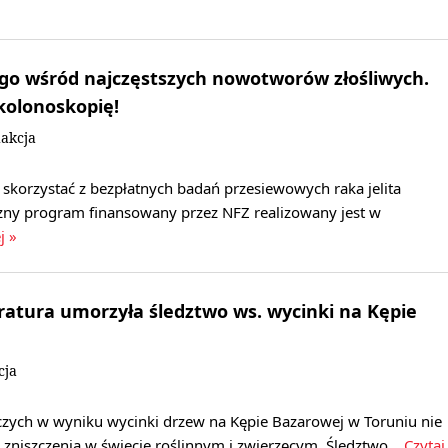
ego wśród najczęstszych nowotworów złośliwych.
kolonoskopię!
akcja
skorzystać z bezpłatnych badań przesiewowych raka jelita
czny program finansowany przez NFZ realizowany jest w
j »
atura umorzyła śledztwo ws. wycinki na Kępie
cja
czych w wyniku wycinki drzew na Kępie Bazarowej w Toruniu nie
 zniszczenia w świecie roślinnym i zwierzęcym. Śledztwo…
Czytaj