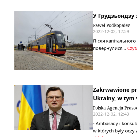
У Грудзьондзу 
Paweł Podkopaiev
2022-12-02, 12:59
Після капітального
повернулися…
Czyt
Zakrwawione prz
Ukrainy, w tym 
Polska Agencja Pras
2022-12-02, 12:43
- Ambasady i konsula
w których były oczy