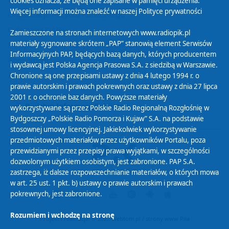
cookies oznacza, że będą one zapisane w pamięci urządzenia.
Więcej informacji można znaleźć w naszej
Polityce prywatności
Organizacje Pożytku Publicznego
Cyfryzacja DAB+
Zamieszczone na stronach internetowych www.radiopik.pl
materiały sygnowane skrótem „PAP” stanowią element Serwisów
Polityka ochrony danych osobowych
Informacyjnych PAP, będących bazą danych, których producentem
Abonament
i wydawcą jest Polska Agencja Prasowa S.A. z siedzibą w Warszawie.
Zamówienia publiczne
Chronione są one przepisami ustawy z dnia 4 lutego 1994 r. o
prawie autorskim i prawach pokrewnych oraz ustawy z dnia 27 lipca
2001 r. o ochronie baz danych. Powyższe materiały
Biuletyn Informacji Publicznej
wykorzystywane są przez Polskie Radio Regionalną Rozgłośnię w
Bydgoszczy „Polskie Radio Pomorza i Kujaw” S.A. na podstawie
stosownej umowy licencyjnej. Jakiekolwiek wykorzystywanie
przedmiotowych materiałów przez użytkowników Portalu, poza
przewidzianymi przez przepisy prawa wyjątkami, w szczególności
dozwolonym użytkiem osobistym, jest zabronione. PAP S.A.
zastrzega, iż dalsze rozpowszechnianie materiałów, o których mowa
w art. 25 ust. 1 pkt. b) ustawy o prawie autorskim i prawach
pokrewnych, jest zabronione.
Rozumiem i wchodzę na stronę
Projekt i realizacja: © 2022
Webtom.pl
/
strony www Piła