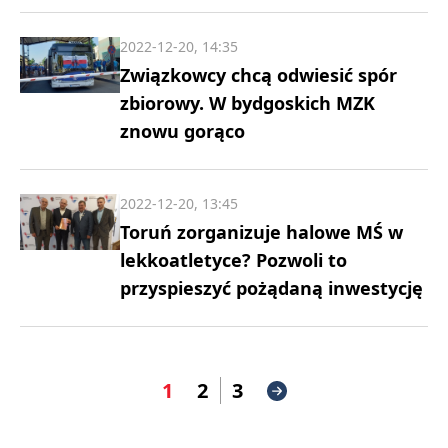
2022-12-20, 14:35
Związkowcy chcą odwiesić spór
zbiorowy. W bydgoskich MZK
znowu gorąco
2022-12-20, 13:45
Toruń zorganizuje halowe MŚ w
lekkoatletyce? Pozwoli to
przyspieszyć pożądaną inwestycję
1
2
3