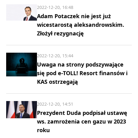
2022-12-20, 16:48
Adam Potaczek nie jest już
wicestarostą aleksandrowskim.
Złożył rezygnację
2022-12-20, 15:44
Uwaga na strony podszywające
się pod e-TOLL! Resort finansów i
KAS ostrzegają
2022-12-20, 14:51
Prezydent Duda podpisał ustawę
ws. zamrożenia cen gazu w 2023
roku