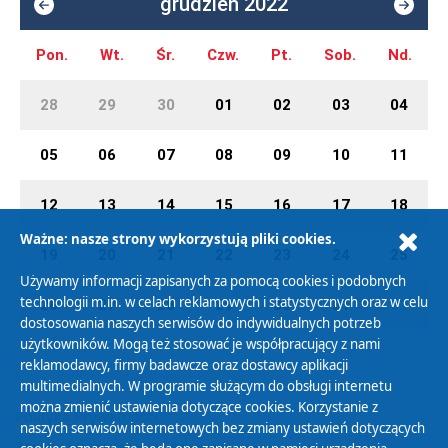
grudzień 2022
Pon.
Wt.
Śr.
Czw.
Pt.
Sob.
Nd.
28
29
30
01
02
03
04
05
06
07
08
09
10
11
12
13
14
15
16
17
18
Ważne: nasze strony wykorzystują pliki cookies.
19
20
21
22
23
24
25
Używamy informacji zapisanych za pomocą cookies i podobnych
technologii m.in. w celach reklamowych i statystycznych oraz w celu
26
27
28
29
30
31
01
dostosowania naszych serwisów do indywidualnych potrzeb
użytkowników. Mogą też stosować je współpracujący z nami
reklamodawcy, firmy badawcze oraz dostawcy aplikacji
multimedialnych. W programie służącym do obsługi internetu
można zmienić ustawienia dotyczące cookies. Korzystanie z
Polityka Prywatności
naszych serwisów internetowych bez zmiany ustawień dotyczących
Zasady korzystania z Serwisu