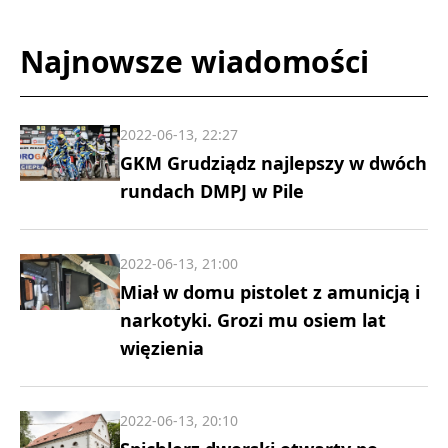
Najnowsze wiadomości
2022-06-13, 22:27
GKM Grudziądz najlepszy w dwóch
rundach DMPJ w Pile
2022-06-13, 21:00
Miał w domu pistolet z amunicją i
narkotyki. Grozi mu osiem lat
więzienia
2022-06-13, 20:10