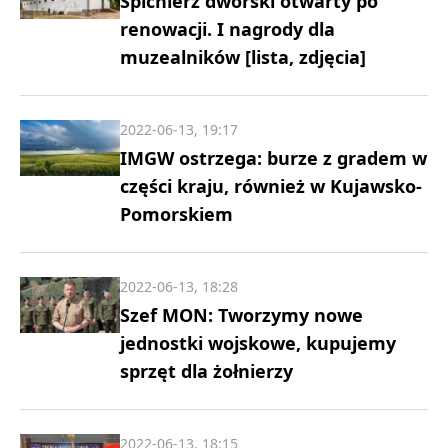
Spichlerz dworski otwarty po
renowacji. I nagrody dla
muzealników [lista, zdjęcia]
2022-06-13, 19:17
IMGW ostrzega: burze z gradem w
części kraju, również w Kujawsko-
Pomorskiem
2022-06-13, 18:28
Szef MON: Tworzymy nowe
jednostki wojskowe, kupujemy
sprzęt dla żołnierzy
2022-06-13, 18:15