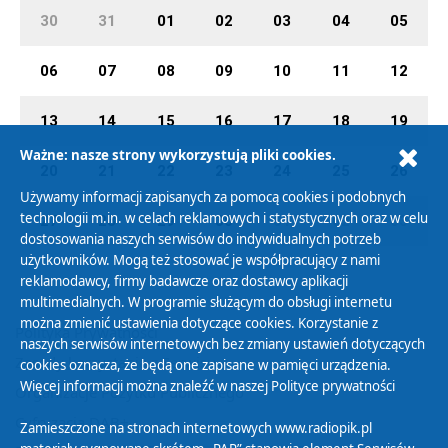
30
31
01
02
03
04
05
06
07
08
09
10
11
12
13
14
15
16
17
18
19
Ważne: nasze strony wykorzystują pliki cookies.
20
21
22
23
24
25
26
Używamy informacji zapisanych za pomocą cookies i podobnych
technologii m.in. w celach reklamowych i statystycznych oraz w celu
27
28
29
30
01
02
03
dostosowania naszych serwisów do indywidualnych potrzeb
użytkowników. Mogą też stosować je współpracujący z nami
reklamodawcy, firmy badawcze oraz dostawcy aplikacji
multimedialnych. W programie służącym do obsługi internetu
można zmienić ustawienia dotyczące cookies. Korzystanie z
Polityka Prywatności
naszych serwisów internetowych bez zmiany ustawień dotyczących
Zasady korzystania z Serwisu
cookies oznacza, że będą one zapisane w pamięci urządzenia.
Więcej informacji można znaleźć w naszej
Polityce prywatności
Organizacje Pożytku Publicznego
Cyfryzacja DAB+
Zamieszczone na stronach internetowych www.radiopik.pl