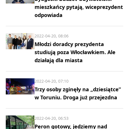
mieszkańcy pytają, wiceprezydent
odpowiada
2022-04-20, 08:06
Młodzi doradcy prezydenta
studiują poza Włocławkiem. Ale
działają dla miasta
2022-04-20, 07:10
Trzy osoby zginęły na „dziesiątce”
w Toruniu. Droga już przejezdna
2022-04-20, 06:53
Peron gotowy, jedziemy nad