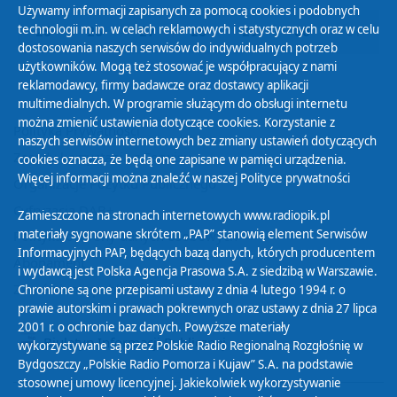
Używamy informacji zapisanych za pomocą cookies i podobnych
technologii m.in. w celach reklamowych i statystycznych oraz w celu
25
26
27
28
29
30
01
dostosowania naszych serwisów do indywidualnych potrzeb
użytkowników. Mogą też stosować je współpracujący z nami
reklamodawcy, firmy badawcze oraz dostawcy aplikacji
multimedialnych. W programie służącym do obsługi internetu
można zmienić ustawienia dotyczące cookies. Korzystanie z
Polityka Prywatności
naszych serwisów internetowych bez zmiany ustawień dotyczących
Zasady korzystania z Serwisu
cookies oznacza, że będą one zapisane w pamięci urządzenia.
Więcej informacji można znaleźć w naszej
Polityce prywatności
Organizacje Pożytku Publicznego
Cyfryzacja DAB+
Zamieszczone na stronach internetowych www.radiopik.pl
materiały sygnowane skrótem „PAP” stanowią element Serwisów
Polityka ochrony danych osobowych
Informacyjnych PAP, będących bazą danych, których producentem
Abonament
i wydawcą jest Polska Agencja Prasowa S.A. z siedzibą w Warszawie.
Zamówienia publiczne
Chronione są one przepisami ustawy z dnia 4 lutego 1994 r. o
prawie autorskim i prawach pokrewnych oraz ustawy z dnia 27 lipca
2001 r. o ochronie baz danych. Powyższe materiały
Biuletyn Informacji Publicznej
wykorzystywane są przez Polskie Radio Regionalną Rozgłośnię w
Bydgoszczy „Polskie Radio Pomorza i Kujaw” S.A. na podstawie
stosownej umowy licencyjnej. Jakiekolwiek wykorzystywanie