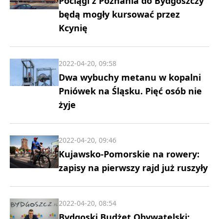
Pociągi z Poznania do Bydgoszczy
będą mogły kursować przez
Kcynię
2022-04-20, 09:58
Dwa wybuchy metanu w kopalni
Pniówek na Śląsku. Pięć osób nie
żyje
2022-04-20, 09:46
Kujawsko-Pomorskie na rowery:
zapisy na pierwszy rajd już ruszyły
2022-04-20, 08:54
Bydgoski Budżet Obywatelski: