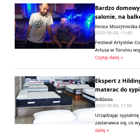
Bardzo domowy f
salonie, na balk
Iwona Muszytowska-R
2020-09-04, 11:40
Festiwal Artystów Co
Artusa w Toruniu wsp
Czytaj dalej »
Ekspert z Hildin
materac do sypi
Reklama
2020-09-04, 11:00
Urządzając sypialnię
zastanawia się, co w
dalej »