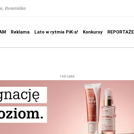
na, Dominika
AM
Reklama
Lato w rytmie PiK-a!
Konkursy
REPORTAŻE
reklama