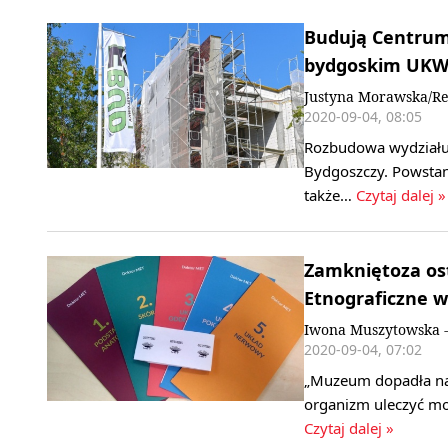
Budują Centrum
bydgoskim UK
Justyna Morawska/Re
2020-09-04, 08:05
Rozbudowa wydziału 
Bydgoszczy. Powstan
także…
Czytaj dalej »
Zamkniętoza os
Etnograficzne w
Iwona Muszytowska -
2020-09-04, 07:02
„Muzeum dopadła nag
organizm uleczyć mog
Czytaj dalej »