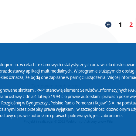
1
2
logii m.in. w celach reklamowych i statystycznych oraz w celu dostosow
 Serwisu
Organizacje Pożytku
Cyfryzacja D
raz dostawcy aplikacji multimedialnych. W programie służącym do obsługi
Publicznego
ies oznacza, że będą one zapisane w pamięci urządzenia. Więcej informac
Zamówienia publiczne
sygnowane skrótem „PAP” stanowią element Serwisów Informacyjnych PAP,
ami ustawy z dnia 4 lutego 1994 r. o prawie autorskim i prawach pokrewnyc
 Rozgłośnię w Bydgoszczy „Polskie Radio Pomorza i Kujaw” S.A. na podsta
ianymi przez przepisy prawa wyjątkami, w szczególności dozwolonym użytk
) ustawy o prawie autorskim i prawach pokrewnych, jest zabronione.
Projekt i realizacja: © 2022
Webtom.pl
/
strony www Piła