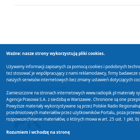
Ważne: nasze strony wykorzystują pliki cookies.
Używamy informacji zapisanych za pomocą cookies i podobnych techno
Polityka Prywatności
Zasady korzystania z
też stosować je współpracujący z nami reklamodawcy, firmy badawcze o
naszych serwisów internetowych bez zmiany ustawień dotyczących cook
Polityka ochrony danych
Abonament
Zamieszczone na stronach internetowych www.radiopik.pl materiały 
osobowych
Agencja Prasowa S.A. z siedzibą w Warszawie. Chronione są one przepis
Powyższe materiały wykorzystywane są przez Polskie Radio Regionalną
przedmiotowych materiałów przez użytkowników Portalu, poza przewidz
rozpowszechnianie materiałów, o których mowa w art. 25 ust. 1 pkt. b
Rozumiem i wchodzę na stronę