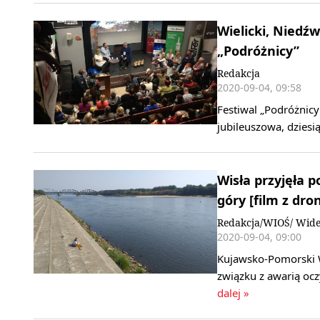
Wielicki, Niedźw
„Podróżnicy”
Redakcja
2020-09-04, 09:58
Festiwal „Podróżnicy
jubileuszowa, dziesi
Wisła przyjęła p
góry [film z dro
Redakcja/WIOŚ/ Wideo
2020-09-04, 09:00
Kujawsko-Pomorski 
związku z awarią ocz
dalej »