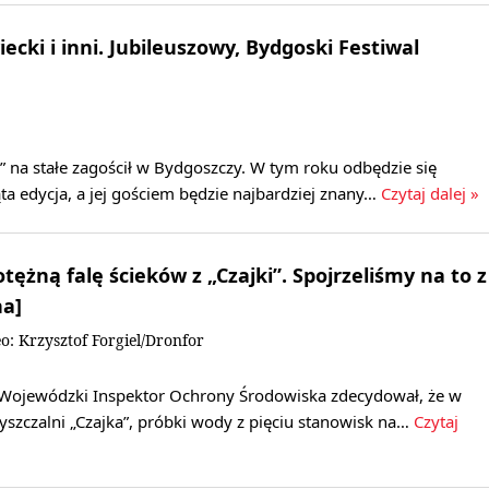
iecki i inni. Jubileuszowy, Bydgoski Festiwal
” na stałe zagościł w Bydgoszczy. W tym roku odbędzie się
ąta edycja, a jej gościem będzie najbardziej znany…
Czytaj dalej »
otężną falę ścieków z „Czajki”. Spojrzeliśmy na to z
na]
: Krzysztof Forgiel/Dronfor
Wojewódzki Inspektor Ochrony Środowiska zdecydował, że w
yszczalni „Czajka”, próbki wody z pięciu stanowisk na…
Czytaj