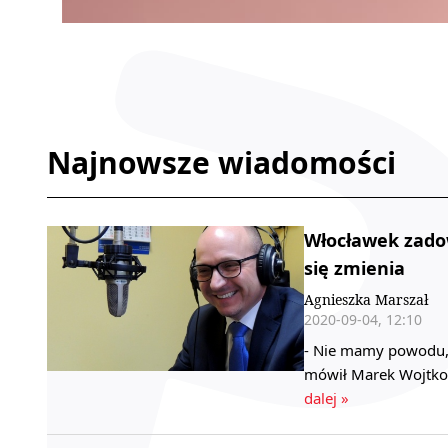
Najnowsze wiadomości
Włocławek zado
się zmienia
Agnieszka Marszał
2020-09-04, 12:10
- Nie mamy powodu, 
mówił Marek Wojtko
dalej »