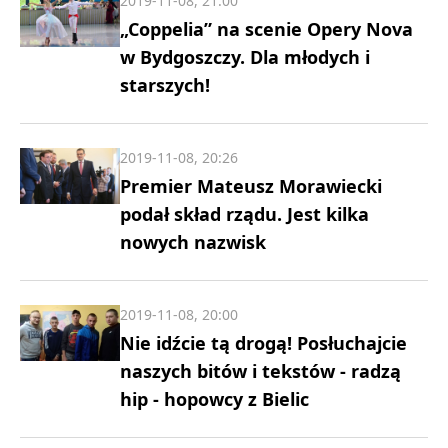
2019-11-08, 21:00
„Coppelia” na scenie Opery Nova
w Bydgoszczy. Dla młodych i
starszych!
2019-11-08, 20:26
Premier Mateusz Morawiecki
podał skład rządu. Jest kilka
nowych nazwisk
2019-11-08, 20:00
Nie idźcie tą drogą! Posłuchajcie
naszych bitów i tekstów - radzą
hip - hopowcy z Bielic