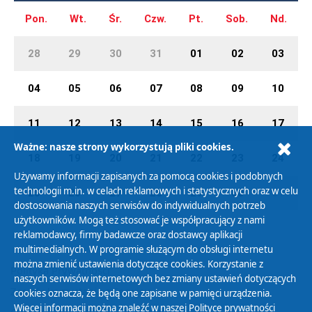
Pon.
Wt.
Śr.
Czw.
Pt.
Sob.
Nd.
28
29
30
31
01
02
03
04
05
06
07
08
09
10
11
12
13
14
15
16
17
Ważne: nasze strony wykorzystują pliki cookies.
18
19
20
21
22
23
24
Używamy informacji zapisanych za pomocą cookies i podobnych
technologii m.in. w celach reklamowych i statystycznych oraz w celu
25
26
27
28
29
30
01
dostosowania naszych serwisów do indywidualnych potrzeb
użytkowników. Mogą też stosować je współpracujący z nami
reklamodawcy, firmy badawcze oraz dostawcy aplikacji
multimedialnych. W programie służącym do obsługi internetu
można zmienić ustawienia dotyczące cookies. Korzystanie z
Polityka Prywatności
naszych serwisów internetowych bez zmiany ustawień dotyczących
Zasady korzystania z Serwisu
cookies oznacza, że będą one zapisane w pamięci urządzenia.
Więcej informacji można znaleźć w naszej
Polityce prywatności